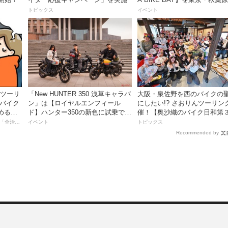
催！
トピックス
イベント
離ツーリ
「New HUNTER 350 浅草キャラバ
大阪・泉佐野を西のバイクの
者バイク
ン」は【ロイヤルエンフィール
にしたい!? さおりんツーリン
める起
ド】ハンター350の新色に試乗でき
催！【奥沙織のバイク日和第
るチャンス！
回】
【連載マンガ】初心者バイク女子の「全治一年」から始める起死回生日記
イベント
トピックス
Recommended by