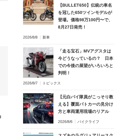
【BULLET650】伝統の車名
を冠した650ツインモデルが
登場。価格98万100円〜で、
8月27日発売！
2026/8/8
新車
「走る宝石」MVアグスタは
今どうなっているの？ 日本
での今後の展望がいろいろと
判明！
2026/8/7
トピックス
【元白バイ隊員がこっそり教
える】覆面パトカーの見分け
方と車両運用現場のリアル
0
2026/8/6
バイクライフ
スズキのラグジュアリースク