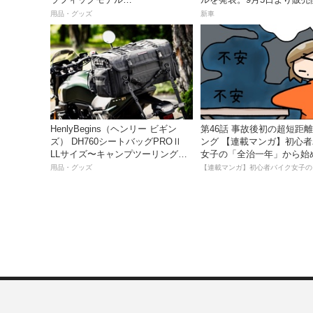
「BURNSIDE（バーンサイド）」
用品・グッズ
新車
が登場！
HenlyBegins（ヘンリー ビギン
第46話 事故後初の超短距
ズ） DH760シートバッグPROⅡ
ング 【連載マンガ】初心
LLサイズ〜キャンプツーリングに
女子の「全治一年」から始
も安心の大容量ツアーバッグ〜
死回生日記
用品・グッズ