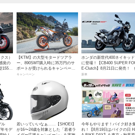
ックス）
【KTM】の大型モタードツアラ
ホンダの新世代400ネイキッ
感覚の
ー、890SMT購入時に35万円のサ
に登場！【CB400 SUPER FO
55cc
ポートが受けられるキャンペーン
E-Clutch】8月21日に発売！
日発売。
を実施中！
99万8800円
キャンペーン
新車
デル
若いっていいなぁ……【SHOEI】
今年もやります！バイク好き
27年モデ
が16〜24歳を対象とした「若者ラ
れ！【8月19日はバイクの日 H
開始！
イダー応援キャンペーン」を実施
A BIKE DAY】を東京・秋葉