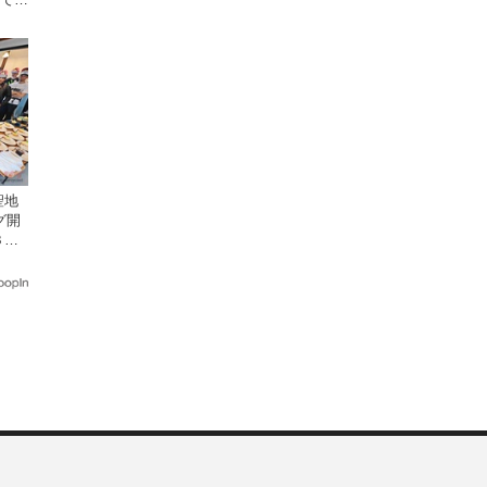
聖地
グ開
３