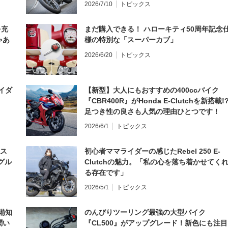
2026/7/10
トピックス
を充
まだ購入できる！ ハローキティ50周年記念
ゃあ
様の特別な「スーパーカブ」
2026/6/20
トピックス
イダ
【新型】大人にもおすすめの400ccバイク
『CBR400R』がHonda E-Clutchを新搭載!
足つき性の良さも人気の理由ひとつです！
2026/6/1
トピックス
とス
初心者ママライダーの感じたRebel 250 E-
グル
Clutchの魅力。「私の心を落ち着かせてく
る存在です」
2026/5/1
トピックス
備知
のんびりツーリング最強の大型バイク
聞い
『CL500』がアップグレード！新色にも注目