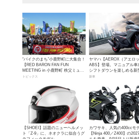
“バイクのまち”小鹿野町に大集合！
ヤマハ【AEROX（アエロ
【RED BARON FAN FUN
ABS】登場。マニュアル車
MEETING in 小鹿野町 秩父ミュー
シフトダウンを楽しめる新型1
ズパーク】
スポーツスクーター8月31
トピックス
新車
価格48万1800円
【SHOEI】話題のニューヘルメッ
カワサキ、人気の400ccモ
ト「Z-9」に、ネオクラに似合うグ
【Ninja 400／Z400】の20
ラフィックモデル
ルを発表。9月5日より販売