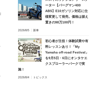
ーター【バーグマン400
ABS】E10ガソリン対応に仕
仕
様変更して発売。価格は据え
置きの98万100円！
2026/8/5
新車
初心者が主役！体験試乗や有
料レッスンあり！「My
?
Yamaha off-road Festival」
を9月5日・6日にオンタケエ
クスプローラーパークで実
施！
れ
2026/8/4
トピックス