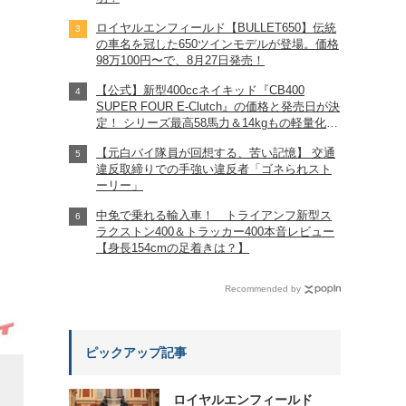
ロイヤルエンフィールド【BULLET650】伝統
の車名を冠した650ツインモデルが登場。価格
98万100円〜で、8月27日発売！
【公式】新型400ccネイキッド『CB400
SUPER FOUR E-Clutch』の価格と発売日が決
定！ シリーズ最高58馬力＆14kgもの軽量化!?
完全に「旧CB400SF」を超えた!?
【元白バイ隊員が回想する、苦い記憶】 交通
【Honda2026新車ニュース】
違反取締りでの手強い違反者「ゴネられスト
ーリー」
中免で乗れる輸入車！ トライアンフ新型ス
ラクストン400＆トラッカー400本音レビュー
【身長154cmの足着きは？】
Recommended by
ピックアップ記事
ロイヤルエンフィールド