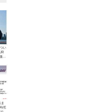
ドつい
UR
 価格
集ま
AVE
原で開