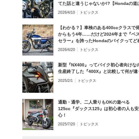
てた話と違うじゃないか!?【Hondaの道
日にしてならず／CB1000F ①第一印象 
2026/4/10
トピックス
【わかる？】車検のある400ccクラスで
からもう4年……だけど2024年まで『ベ
セラー』を誇ったHondaのバイクってど
と思う？
2026/4/20
トピックス
新型『NX400』ってバイク初心者向けな
生産終了した『400X』と比較して何が違
2025/2/1
トピックス
通勤・通学、二人乗りもOKの遊べる
125cc『ダックス125』は初心者の人も安
心！
2025/7/20
トピックス