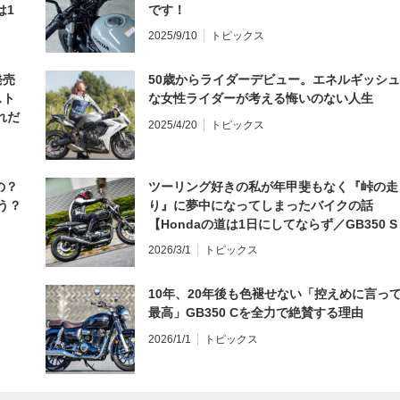
は1
です！
編】
2025/9/10
トピックス
発売
50歳からライダーデビュー。エネルギッシュ
スト
な女性ライダーが考える悔いのない人生
れだ
2025/4/20
トピックス
の？
ツーリング好きの私が年甲斐もなく『峠の走
う？
り』に夢中になってしまったバイクの話
【Hondaの道は1日にしてならず／GB350 S
インプレ・レビュー 前編】
2026/3/1
トピックス
10年、20年後も色褪せない「控えめに言っ
最高」GB350 Cを全力で絶賛する理由
2026/1/1
トピックス