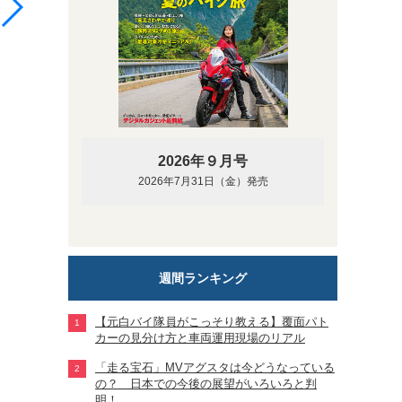
「RY3006ロングスリーブシャツ」 グレー
2026年９月号
2026年7月31日（金）発売
週間ランキング
【元白バイ隊員がこっそり教える】覆面パト
カーの見分け方と車両運用現場のリアル
「走る宝石」MVアグスタは今どうなっている
の？ 日本での今後の展望がいろいろと判
明！