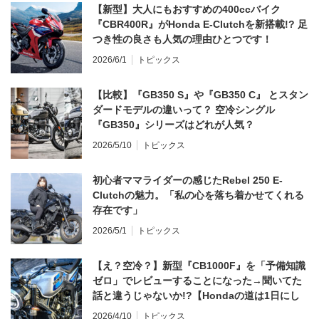
【新型】大人にもおすすめの400ccバイク
『CBR400R』がHonda E-Clutchを新搭載!? 足
つき性の良さも人気の理由ひとつです！
2026/6/1
トピックス
【比較】『GB350 S』や『GB350 C』 とスタン
ダードモデルの違いって？ 空冷シングル
『GB350』シリーズはどれが人気？
2026/5/10
トピックス
初心者ママライダーの感じたRebel 250 E-
Clutchの魅力。「私の心を落ち着かせてくれる
存在です」
2026/5/1
トピックス
【え？空冷？】新型『CB1000F』を「予備知識
ゼロ」でレビューすることになった→聞いてた
話と違うじゃないか!?【Hondaの道は1日にし
てならず／CB1000F ①第一印象 編】
2026/4/10
トピックス