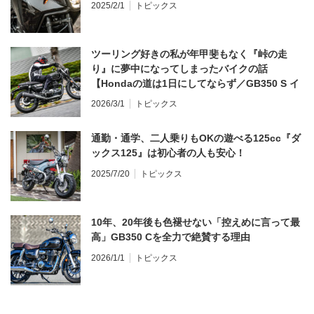
2025/2/1
トピックス
ツーリング好きの私が年甲斐もなく『峠の走
り』に夢中になってしまったバイクの話
【Hondaの道は1日にしてならず／GB350 S イ
ンプレ・レビュー 前編】
2026/3/1
トピックス
通勤・通学、二人乗りもOKの遊べる125cc『ダ
ックス125』は初心者の人も安心！
2025/7/20
トピックス
10年、20年後も色褪せない「控えめに言って最
高」GB350 Cを全力で絶賛する理由
2026/1/1
トピックス