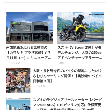
南国情緒あふれる宮崎市の
スズキ【V-Strom 250】がモ
【カワサキ プラザ宮崎】が7
デルチェンジ。人気の250cc
月11日（土）にリニューアル
アドベンチャーツアラー一部
オープン！
仕様を変更して7月23日発
トピックス
新車
売。価格68万5300円
大阪・泉佐野を西のバイクの聖地にしたい!?
さおりんツーリング開催！【奥沙織のバイク
日和第３回】
トピックス
スズキのラグジュアリースクーター【バーグ
マン400 ABS】E10ガソリン対応に仕様変更
して発売。価格は据え置きの98万100円！