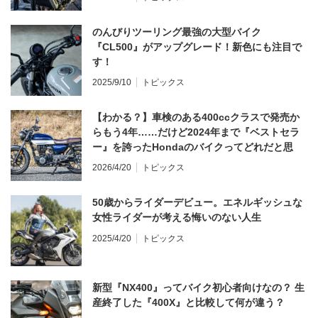
のんびりツーリング最強の大型バイク
『CL500』がアップグレード！新色にも注目で
す！
2025/9/10
トピックス
【わかる？】車検のある400ccクラスで発売か
らもう4年……だけど2024年まで『ベストセラ
ー』を誇ったHondaのバイクってどれだと思
う？
2026/4/20
トピックス
50歳からライダーデビュー。エネルギッシュな
女性ライダーが考える悔いのない人生
2025/4/20
トピックス
新型『NX400』ってバイク初心者向けなの？ 生
産終了した『400X』と比較して何が違う？