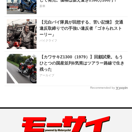
新車
【元白バイ隊員が回想する、苦い記憶】 交通
違反取締りでの手強い違反者「ゴネられスト
ーリー」
バイクライフ
【カワサキZ1300（1979）】回顧試乗。もう
ひとつの国産並列6気筒はツアラー路線で生き
残った
アーカイブ
Recommended by