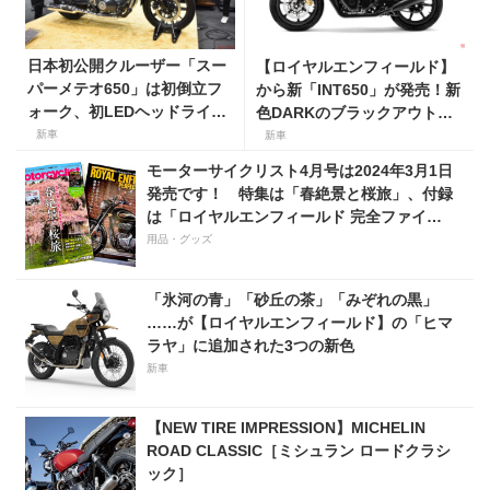
日本初公開クルーザー「スー
【ロイヤルエンフィールド】
パーメテオ650」は初倒立フ
から新「INT650」が発売！新
ォーク、初LEDヘッドライ
色DARKのブラックアウトエ
ト……【ロイヤルエンフィー
ンジン、マフラー、ホイール
新車
新車
ルド】が急激変化！ ［東京
に注目！
モーターサイクリスト4月号は2024年3月1日
モーターサイクルショー
発売です！ 特集は「春絶景と桜旅」、付録
2023］
は「ロイヤルエンフィールド 完全ファイ
ル」！
用品・グッズ
「氷河の青」「砂丘の茶」「みぞれの黒」
……が【ロイヤルエンフィールド】の「ヒマ
ラヤ」に追加された3つの新色
新車
【NEW TIRE IMPRESSION】MICHELIN
ROAD CLASSIC［ミシュラン ロードクラシ
ック］