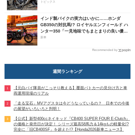
トピックス
インド製バイクの実力はいかに……ホンダ
GB350の対抗馬!? ロイヤルエンフィールド ハ
ンター350「一見地味でもまとまりの良い優秀
な１台」
新車
Recommended by
週間ランキング
【元白バイ隊員がこっそり教える】覆面パトカーの見分け方と車
両運用現場のリアル
「走る宝石」MVアグスタは今どうなっているの？ 日本での今後
の展望がいろいろと判明！
【公式】新型400ccネイキッド『CB400 SUPER FOUR E-Clutch』
の価格と発売日が決定！ シリーズ最高58馬力＆14kgもの軽量化!?
完全に「旧CB400SF」を超えた!?【Honda2026新車ニュース】