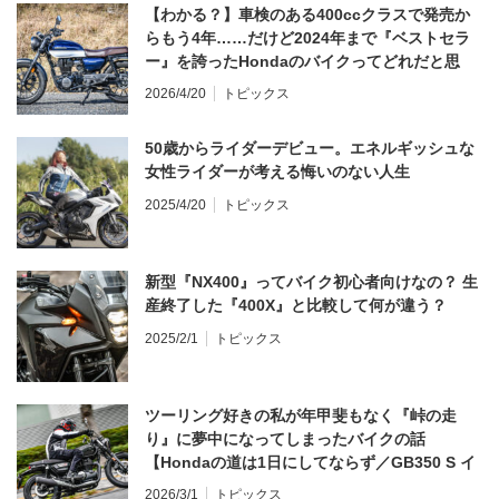
【わかる？】車検のある400ccクラスで発売か
らもう4年……だけど2024年まで『ベストセラ
ー』を誇ったHondaのバイクってどれだと思
う？
2026/4/20
トピックス
50歳からライダーデビュー。エネルギッシュな
女性ライダーが考える悔いのない人生
2025/4/20
トピックス
新型『NX400』ってバイク初心者向けなの？ 生
産終了した『400X』と比較して何が違う？
2025/2/1
トピックス
ツーリング好きの私が年甲斐もなく『峠の走
り』に夢中になってしまったバイクの話
【Hondaの道は1日にしてならず／GB350 S イ
ンプレ・レビュー 前編】
2026/3/1
トピックス