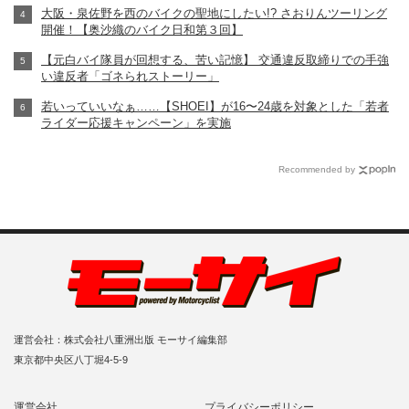
大阪・泉佐野を西のバイクの聖地にしたい!? さおりんツーリング
開催！【奥沙織のバイク日和第３回】
【元白バイ隊員が回想する、苦い記憶】 交通違反取締りでの手強
い違反者「ゴネられストーリー」
若いっていいなぁ……【SHOEI】が16〜24歳を対象とした「若者
ライダー応援キャンペーン」を実施
Recommended by
運営会社：株式会社八重洲出版 モーサイ編集部
東京都中央区八丁堀4-5-9
運営会社
プライバシーポリシー