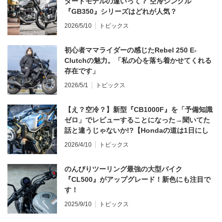
ダードモデルの違いって？ 空冷シングル
『GB350』シリーズはどれが人気？
2026/5/10
トピックス
初心者ママライダーの感じたRebel 250 E-
Clutchの魅力。「私の心を落ち着かせてくれる
存在です」
2026/5/1
トピックス
【え？空冷？】新型『CB1000F』を「予備知識
ゼロ」でレビューすることになった→聞いてた
話と違うじゃないか!?【Hondaの道は1日にし
てならず／CB1000F ①第一印象 編】
2026/4/10
トピックス
のんびりツーリング最強の大型バイク
『CL500』がアップグレード！新色にも注目で
す！
2025/9/10
トピックス