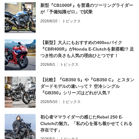
新型『CB1000F』を普通のツーリングライダー
が「予備知識ゼロ」で試乗
2026/6/10
トピックス
【新型】大人にもおすすめの400ccバイク
『CBR400R』がHonda E-Clutchを新搭載!? 足
つき性の良さも人気の理由ひとつです！
2026/6/1
トピックス
【比較】『GB350 S』や『GB350 C』 とスタン
ダードモデルの違いって？ 空冷シングル
『GB350』シリーズはどれが人気？
2026/5/10
トピックス
初心者ママライダーの感じたRebel 250 E-
Clutchの魅力。「私の心を落ち着かせてくれる
存在です」
2026/5/1
トピックス