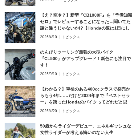
【え？空冷？】新型『CB1000F』を「予備知識
ゼロ」でレビューすることになった→聞いてた
話と違うじゃないか!?【Hondaの道は1日にし
てならず／CB1000F ①第一印象 編】
2026/4/10
トピックス
のんびりツーリング最強の大型バイク
『CL500』がアップグレード！新色にも注目で
す！
2025/9/10
トピックス
【わかる？】車検のある400ccクラスで発売か
らもう4年……だけど2024年まで『ベストセラ
ー』を誇ったHondaのバイクってどれだと思
う？
2026/4/20
トピックス
50歳からライダーデビュー。エネルギッシュな
女性ライダーが考える悔いのない人生