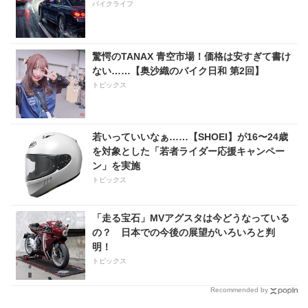
バイクライフ
驚愕のTANAX 青空市場！価格は安すぎて書け
ない……【奥沙織のバイク日和 第2回】
トピックス
若いっていいなぁ……【SHOEI】が16〜24歳
を対象とした「若者ライダー応援キャンペー
ン」を実施
トピックス
「走る宝石」MVアグスタは今どうなっている
の？ 日本での今後の展望がいろいろと判
明！
トピックス
Recommended by