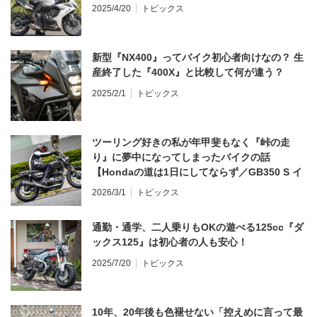
2025/4/20
トピックス
新型『NX400』ってバイク初心者向けなの？ 生
産終了した『400X』と比較して何が違う？
2025/2/1
トピックス
ツーリング好きの私が年甲斐もなく『峠の走
り』に夢中になってしまったバイクの話
【Hondaの道は1日にしてならず／GB350 S イ
ンプレ・レビュー 前編】
2026/3/1
トピックス
通勤・通学、二人乗りもOKの遊べる125cc『ダ
ックス125』は初心者の人も安心！
2025/7/20
トピックス
10年、20年後も色褪せない「控えめに言って最