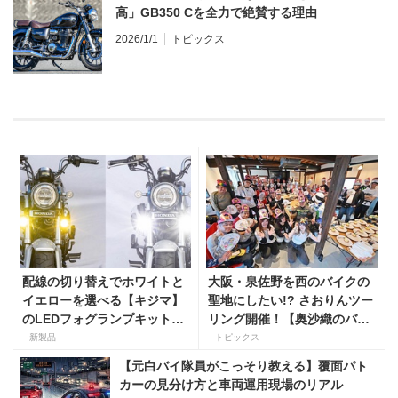
高」GB350 Cを全力で絶賛する理由
2026/1/1
トピックス
配線の切り替えでホワイトと
大阪・泉佐野を西のバイクの
イエローを選べる【キジマ】
聖地にしたい!? さおりんツー
のLEDフォグランプキットに
リング開催！【奥沙織のバイ
ホンダ ダックス／グロム用が
ク日和第３回】
新製品
トピックス
登場
【元白バイ隊員がこっそり教える】覆面パト
カーの見分け方と車両運用現場のリアル