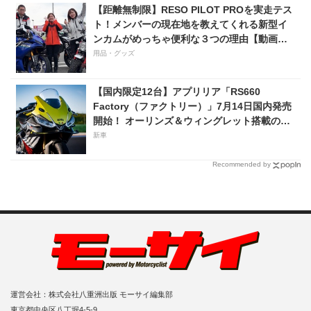
【距離無制限】RESO PILOT PROを実走テス
ト！メンバーの現在地を教えてくれる新型イ
ンカムがめっちゃ便利な３つの理由【動画付
き】
用品・グッズ
【国内限定12台】アプリリア「RS660
Factory（ファクトリー）」7月14日国内発売
開始！ オーリンズ＆ウィングレット搭載の上
級仕様は価格198万円！
新車
Recommended by
運営会社：株式会社八重洲出版 モーサイ編集部
東京都中央区八丁堀4-5-9