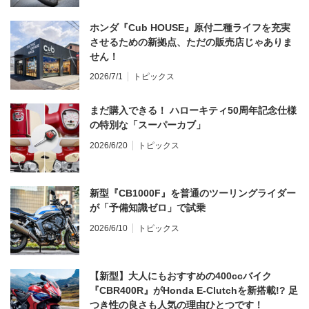
ホンダ『Cub HOUSE』原付二種ライフを充実
させるための新拠点、ただの販売店じゃありま
せん！
2026/7/1
トピックス
まだ購入できる！ ハローキティ50周年記念仕様
の特別な「スーパーカブ」
2026/6/20
トピックス
新型『CB1000F』を普通のツーリングライダー
が「予備知識ゼロ」で試乗
2026/6/10
トピックス
【新型】大人にもおすすめの400ccバイク
『CBR400R』がHonda E-Clutchを新搭載!? 足
つき性の良さも人気の理由ひとつです！