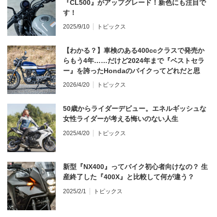
『CL500』がアップグレード！新色にも注目で
す！
2025/9/10
トピックス
【わかる？】車検のある400ccクラスで発売か
らもう4年……だけど2024年まで『ベストセラ
ー』を誇ったHondaのバイクってどれだと思
う？
2026/4/20
トピックス
50歳からライダーデビュー。エネルギッシュな
女性ライダーが考える悔いのない人生
2025/4/20
トピックス
新型『NX400』ってバイク初心者向けなの？ 生
産終了した『400X』と比較して何が違う？
2025/2/1
トピックス