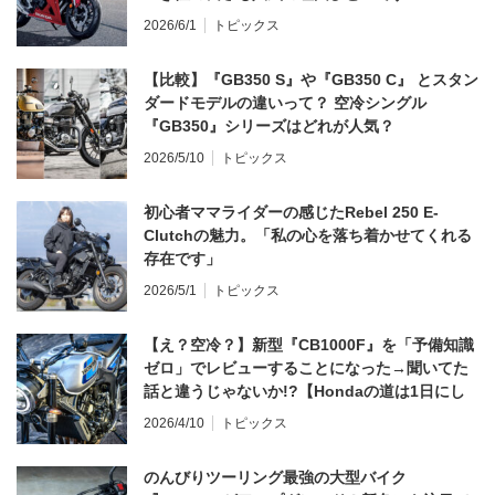
2026/6/1
トピックス
【比較】『GB350 S』や『GB350 C』 とスタン
ダードモデルの違いって？ 空冷シングル
『GB350』シリーズはどれが人気？
2026/5/10
トピックス
初心者ママライダーの感じたRebel 250 E-
Clutchの魅力。「私の心を落ち着かせてくれる
存在です」
2026/5/1
トピックス
【え？空冷？】新型『CB1000F』を「予備知識
ゼロ」でレビューすることになった→聞いてた
話と違うじゃないか!?【Hondaの道は1日にし
てならず／CB1000F ①第一印象 編】
2026/4/10
トピックス
のんびりツーリング最強の大型バイク