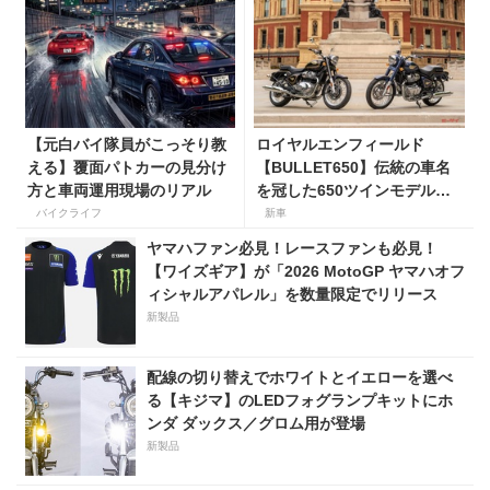
【元白バイ隊員がこっそり教
ロイヤルエンフィールド
える】覆面パトカーの見分け
【BULLET650】伝統の車名
方と車両運用現場のリアル
を冠した650ツインモデルが
登場。価格98万100円〜で、8
バイクライフ
新車
月27日発売！
ヤマハファン必見！レースファンも必見！
【ワイズギア】が「2026 MotoGP ヤマハオフ
ィシャルアパレル」を数量限定でリリース
新製品
配線の切り替えでホワイトとイエローを選べ
る【キジマ】のLEDフォグランプキットにホ
ンダ ダックス／グロム用が登場
新製品