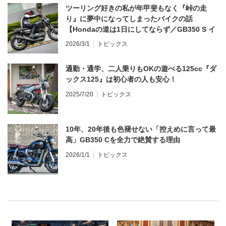
ツーリング好きの私が年甲斐もなく『峠の走
り』に夢中になってしまったバイクの話
【Hondaの道は1日にしてならず／GB350 S イ
ンプレ・レビュー 前編】
2026/3/1
トピックス
通勤・通学、二人乗りもOKの遊べる125cc『ダ
ックス125』は初心者の人も安心！
2025/7/20
トピックス
10年、20年後も色褪せない「控えめに言って最
高」GB350 Cを全力で絶賛する理由
2026/1/1
トピックス