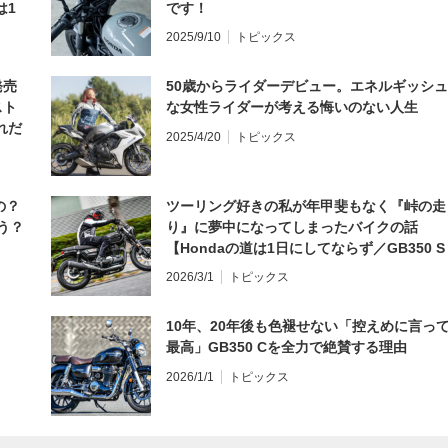
は1
です！
編】
2025/9/10
トピックス
発売
50歳からライダーデビュー。エネルギッシュ
スト
な女性ライダーが考える悔いのない人生
れだ
2025/4/20
トピックス
の？
ツーリング好きの私が年甲斐もなく『峠の走
う？
り』に夢中になってしまったバイクの話
【Hondaの道は1日にしてならず／GB350 S
インプレ・レビュー 前編】
2026/3/1
トピックス
10年、20年後も色褪せない「控えめに言っ
最高」GB350 Cを全力で絶賛する理由
2026/1/1
トピックス