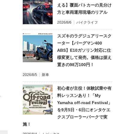
える】覆面パトカーの見分け
方と車両運用現場のリアル
2026/8/6
バイクライフ
スズキのラグジュアリースク
ーター【バーグマン400
ABS】E10ガソリン対応に仕
様変更して発売。価格は据え
置きの98万100円！
2026/8/5
新車
初心者が主役！体験試乗や有
料レッスンあり！「My
て
Yamaha off-road Festival」
を9月5日・6日にオンタケエ
クスプローラーパークで実
施！