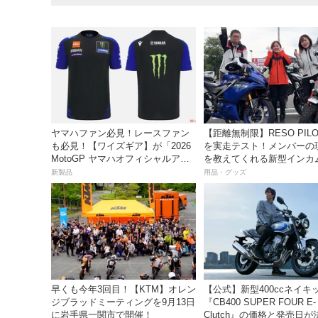
ヤマハファン必見！レースファン
【距離無制限】RESO PILOT PRO
も必見！【ワイズギア】が「2026
を実走テスト！メンバーの
MotoGP ヤマハオフィシャルアパ
を教えてくれる新型インカ
レル」を数量限定でリリース
っちゃ便利な３つの理由【
新製品
用品・グッズ
き】
早くも今年3回目！【KTM】オレン
【公式】新型400ccネイキ
ジブラッドミーティングを9月13日
『CB400 SUPER FOUR E-
に岩手県一関市で開催！
Clutch』の価格と発売日