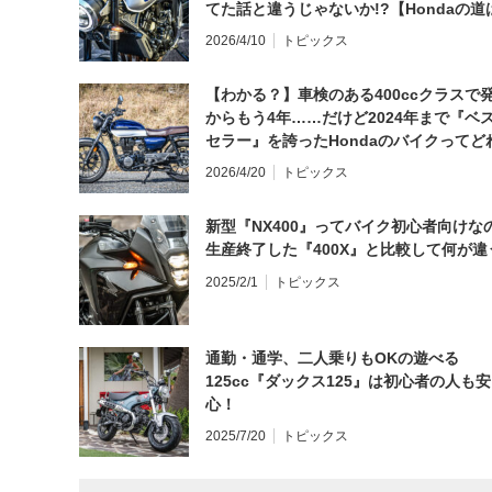
てた話と違うじゃないか!?【Hondaの道
日にしてならず／CB1000F ①第一印象 
2026/4/10
トピックス
【わかる？】車検のある400ccクラスで
からもう4年……だけど2024年まで『ベ
セラー』を誇ったHondaのバイクってど
と思う？
2026/4/20
トピックス
新型『NX400』ってバイク初心者向けな
生産終了した『400X』と比較して何が違
2025/2/1
トピックス
通勤・通学、二人乗りもOKの遊べる
125cc『ダックス125』は初心者の人も安
心！
2025/7/20
トピックス