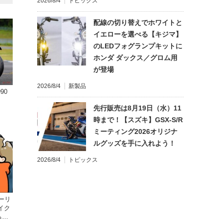
2026/8/4
トピックス
配線の切り替えでホワイトと
イエローを選べる【キジマ】
のLEDフォグランプキットに
ホンダ ダックス／グロム用
が登場
2026/8/4
新製品
90
先行販売は8月19日（水）11
時まで！【スズキ】GSX-S/R
ミーティング2026オリジナ
ルグッズを手に入れよう！
2026/8/4
トピックス
ーリ
イク
る起