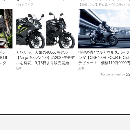
gもの軽
レスだったシフトの固さがコレの
死回生日記
バイクライフ
SF」を超
おかげで滑らかに！」
ニュー
ビギン
カワサキ、人気の400ccモデル
待望の直4フルカウルスポーツ
ROⅡ
【Ninja 400／Z400】の2027年モデ
ンダ【CBR400R FOUR E-Clu
ングに
ルを発表。9月5日より販売開始！
デビュー！ 価格119万9000
グ〜
月18日発売。
新車
新車
Recommended by