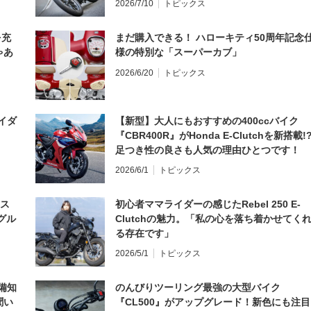
2026/7/10
トピックス
を充
まだ購入できる！ ハローキティ50周年記念
ゃあ
様の特別な「スーパーカブ」
2026/6/20
トピックス
イダ
【新型】大人にもおすすめの400ccバイク
『CBR400R』がHonda E-Clutchを新搭載!
足つき性の良さも人気の理由ひとつです！
2026/6/1
トピックス
とス
初心者ママライダーの感じたRebel 250 E-
グル
Clutchの魅力。「私の心を落ち着かせてく
る存在です」
2026/5/1
トピックス
備知
のんびりツーリング最強の大型バイク
聞い
『CL500』がアップグレード！新色にも注目