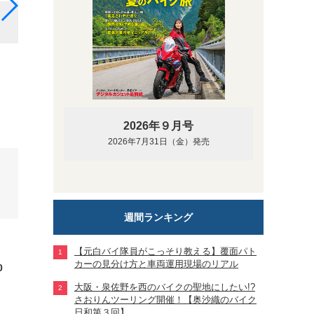
電動ボトルから送水された冷却水はベスト内部のチュ
組みだ。アンダーウエアはぴったりフィットするタイ
2026年９月号
2026年7月31日（金）発売
週間ランキング
【元白バイ隊員がこっそり教える】覆面パト
カーの見分け方と車両運用現場のリアル
0
大阪・泉佐野を西のバイクの聖地にしたい!?
さおりんツーリング開催！【奥沙織のバイク
日和第３回】