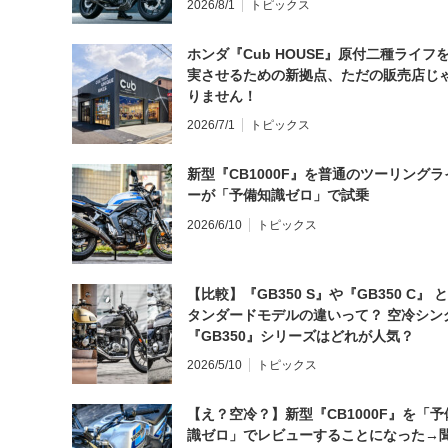
2026/8/1
トピックス
ホンダ『Cub HOUSE』原付二種ライフ
実させるための新拠点、ただの販売店じ
りません！
2026/7/1
トピックス
新型『CB1000F』を普通のツーリングラ
ーが「予備知識ゼロ」で試乗
2026/6/10
トピックス
【比較】『GB350 S』や『GB350 C』 
タンダードモデルの違いって？ 空冷シン
『GB350』シリーズはどれが人気？
2026/5/10
トピックス
【え？空冷？】新型『CB1000F』を「予
識ゼロ」でレビューすることになった→