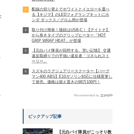
配線の切り替えでホワイトとイエローを選べ
る【キジマ】のLEDフォグランプキットにホ
仕
ンダ ダックス／グロム用が登場
取り付け簡単！接続はUSB-C！【デイトナ】
から巻きタイプのグリップヒーター「HOT
GRIP WRAP HEAT」が登場
【元白バイ隊員が回想する、苦い記憶】 交通
違反取締りでの手強い違反者「ゴネられスト
?
ーリー」
スズキのラグジュアリースクーター【バーグ
マン400 ABS】E10ガソリン対応に仕様変更し
て発売。価格は据え置きの98万100円！
れ
Recommended by
ピックアップ記事
【元白バイ隊員がこっそり教