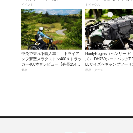
シリーズ最高58馬力＆14k
イベント
トピックス
量化!? 完全に「旧CB400
えた!?【Honda2026新車
ス】
中免で乗れる輸入車！ トライア
HenlyBegins（ヘンリー 
ンフ新型スラクストン400＆トラッ
ズ） DH760シートバッグP
カー400本音レビュー【身長154cm
LLサイズ〜キャンプツーリ
の足着きは？】
も安心の大容量ツアーバッ
新車
用品・グッズ