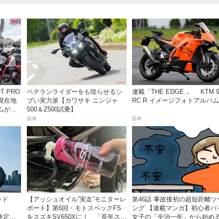
ベテランライダーをも唸らせるシ
連載「THE EDGE.」 KTM 9
現在地
ブい実力派【カワサキ ニンジャ
RC R イメージフォトアルバム
ムがめ
500＆Z500試乗】
動画付
新車
新車
ッド
【アッシュオイル”実走”モニターレ
第46話 事故後初の超短距離ツ
ポート】第6回・モトスペックFS
ング 【連載マンガ】初心者バ
が決定！
をスズキSV650Xに！ 「長年スト
女子の「全治一年」から始め