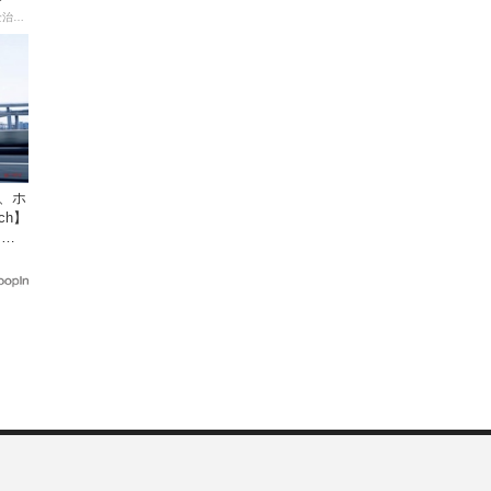
【連載マンガ】初心者バイク女子の「全治一年」から始める起死回生日記
、ホ
tch】
円で9