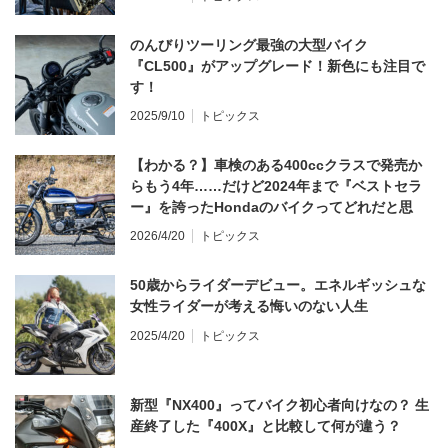
のんびりツーリング最強の大型バイク
『CL500』がアップグレード！新色にも注目で
す！
2025/9/10
トピックス
【わかる？】車検のある400ccクラスで発売か
らもう4年……だけど2024年まで『ベストセラ
ー』を誇ったHondaのバイクってどれだと思
う？
2026/4/20
トピックス
50歳からライダーデビュー。エネルギッシュな
女性ライダーが考える悔いのない人生
2025/4/20
トピックス
新型『NX400』ってバイク初心者向けなの？ 生
産終了した『400X』と比較して何が違う？