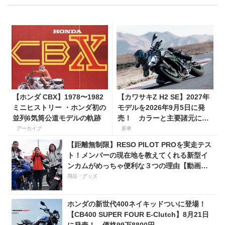
【ホンダ CBX】1978〜1982
【カワサキZ H2 SE】2027年
ミニヒストリー ・ホンダ初の
モデルを2026年9月5日に発
並列6気筒公道モデルの軌跡
売！ カラーと主要諸元に変
更はなく、価格は据え置きの
アーカイブ
新車
247万5000円！
【距離無制限】RESO PILOT PROを実走テス
ト！メンバーの現在地を教えてくれる新型イ
ンカムがめっちゃ便利な３つの理由【動画付
き】
用品・グッズ
ホンダの新世代400ネイキッドついに登場！
【CB400 SUPER FOUR E-Clutch】8月21日
に発売！ 価格99万8800円