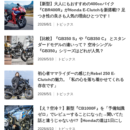
【新型】大人にもおすすめの400ccバイク
『CBR400R』がHonda E-Clutchを新搭載!? 足
つき性の良さも人気の理由ひとつです！
2026/6/1
トピックス
【比較】『GB350 S』や『GB350 C』 とスタン
ダードモデルの違いって？ 空冷シングル
『GB350』シリーズはどれが人気？
2026/5/10
トピックス
初心者ママライダーの感じたRebel 250 E-
Clutchの魅力。「私の心を落ち着かせてくれる
存在です」
2026/5/1
トピックス
【え？空冷？】新型『CB1000F』を「予備知識
ゼロ」でレビューすることになった→聞いてた
話と違うじゃないか!?【Hondaの道は1日にし
てならず／CB1000F ①第一印象 編】
2026/4/10
トピックス