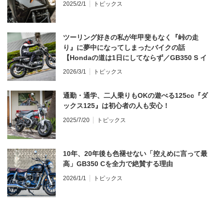
2025/2/1
トピックス
ツーリング好きの私が年甲斐もなく『峠の走
り』に夢中になってしまったバイクの話
【Hondaの道は1日にしてならず／GB350 S イ
ンプレ・レビュー 前編】
2026/3/1
トピックス
通勤・通学、二人乗りもOKの遊べる125cc『ダ
ックス125』は初心者の人も安心！
2025/7/20
トピックス
10年、20年後も色褪せない「控えめに言って最
高」GB350 Cを全力で絶賛する理由
2026/1/1
トピックス