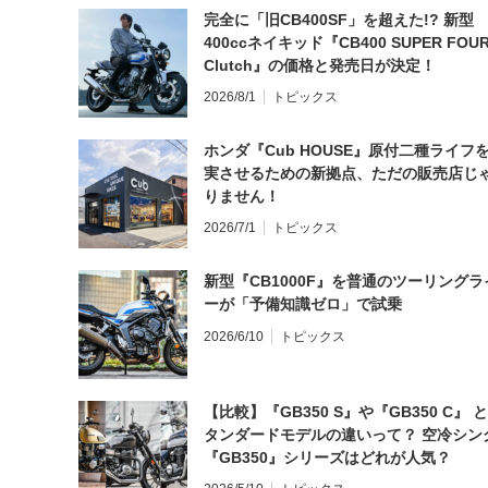
完全に「旧CB400SF」を超えた!? 新型
400ccネイキッド『CB400 SUPER FOUR
Clutch』の価格と発売日が決定！
2026/8/1
トピックス
ホンダ『Cub HOUSE』原付二種ライフ
実させるための新拠点、ただの販売店じ
りません！
2026/7/1
トピックス
新型『CB1000F』を普通のツーリングラ
ーが「予備知識ゼロ」で試乗
2026/6/10
トピックス
【比較】『GB350 S』や『GB350 C』 
タンダードモデルの違いって？ 空冷シン
『GB350』シリーズはどれが人気？