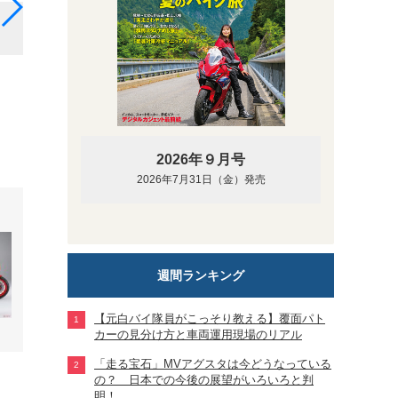
「アクラポビッチフルエキゾーストマフラー」XSR900
2026年９月号
2026年7月31日（金）発売
週間ランキング
【元白バイ隊員がこっそり教える】覆面パト
カーの見分け方と車両運用現場のリアル
「走る宝石」MVアグスタは今どうなっている
の？ 日本での今後の展望がいろいろと判
明！