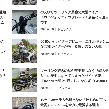
2026/5/1
トピックス
備知
のんびりツーリング最強の大型バイク
聞い
『CL500』がアップグレード！新色にも注目
は1
です！
編】
2025/9/10
トピックス
発売
50歳からライダーデビュー。エネルギッシュ
スト
な女性ライダーが考える悔いのない人生
れだ
2025/4/20
トピックス
の？
ツーリング好きの私が年甲斐もなく『峠の走
う？
り』に夢中になってしまったバイクの話
【Hondaの道は1日にしてならず／GB350 S
インプレ・レビュー 前編】
2026/3/1
トピックス
10年、20年後も色褪せない「控えめに言っ
最高」GB350 Cを全力で絶賛する理由