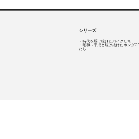
シリーズ
・
時代を駆け抜けたバイクたち
・
昭和～平成と駆け抜けたホンダC
たち