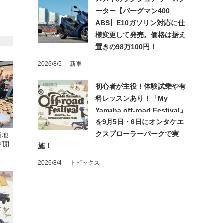
ーター【バーグマン400
ABS】E10ガソリン対応に仕
様変更して発売。価格は据え
置きの98万100円！
2026/8/5
新車
初心者が主役！体験試乗や有
料レッスンあり！「My
Yamaha off-road Festival」
を9月5日・6日にオンタケエ
クスプローラーパークで実
聖地
グ開
施！
３
2026/8/4
トピックス