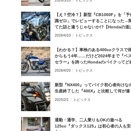
2026/5/10
トピックス
【え？空冷？】新型『CB1000F』を「予
識ゼロ」でレビューすることになった→
てた話と違うじゃないか!?【Hondaの道
日にしてならず／CB1000F ①第一印象 
2026/4/10
トピックス
【わかる？】車検のある400ccクラスで
からもう4年……だけど2024年まで『ベ
セラー』を誇ったHondaのバイクってど
と思う？
2026/4/20
トピックス
新型『NX400』ってバイク初心者向けな
生産終了した『400X』と比較して何が違
2025/2/1
トピックス
通勤・通学、二人乗りもOKの遊べる
125cc『ダックス125』は初心者の人も安