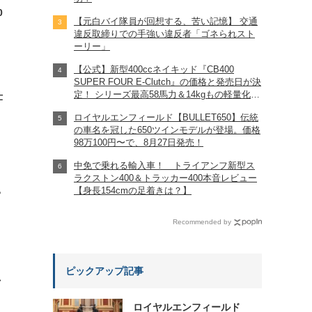
0
【元白バイ隊員が回想する、苦い記憶】 交通
違反取締りでの手強い違反者「ゴネられスト
ーリー」
【公式】新型400ccネイキッド『CB400
SUPER FOUR E-Clutch』の価格と発売日が決
定！ シリーズ最高58馬力＆14kgもの軽量化!?
仕
完全に「旧CB400SF」を超えた!?
ロイヤルエンフィールド【BULLET650】伝統
【Honda2026新車ニュース】
の車名を冠した650ツインモデルが登場。価格
98万100円〜で、8月27日発売！
中免で乗れる輸入車！ トライアンフ新型ス
ラクストン400＆トラッカー400本音レビュー
【身長154cmの足着きは？】
?
Recommended by
ピックアップ記事
れ
ロイヤルエンフィールド