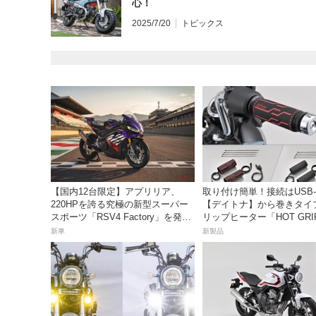
心！
2025/7/20
トピックス
【国内12台限定】アプリリア、
取り付け簡単！接続はUSB-
220HPを誇る究極の新型スーパー
【デイトナ】から巻きタイ
スポーツ「RSV4 Factory」を発
リップヒーター「HOT GRI
売。価格363万円！
WRAP HEAT」が登場
新車
新製品