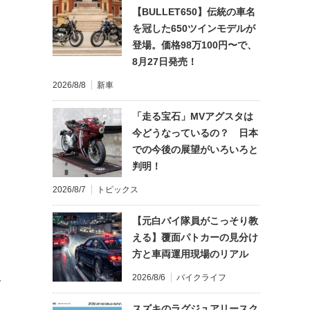
【BULLET650】伝統の車名
を冠した650ツインモデルが
登場。価格98万100円〜で、
8月27日発売！
2026/8/8
新車
「走る宝石」MVアグスタは
今どうなっているの？ 日本
での今後の展望がいろいろと
判明！
2026/8/7
トピックス
【元白バイ隊員がこっそり教
える】覆面パトカーの見分け
方と車両運用現場のリアル
2026/8/6
バイクライフ
て
スズキのラグジュアリースク