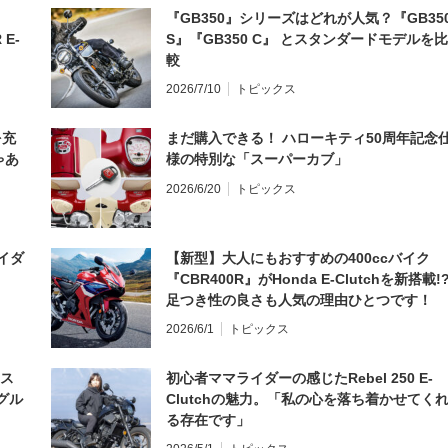
『GB350』シリーズはどれが人気？『GB35
 E-
S』『GB350 C』 とスタンダードモデルを比
較
2026/7/10
トピックス
を充
まだ購入できる！ ハローキティ50周年記念
ゃあ
様の特別な「スーパーカブ」
2026/6/20
トピックス
イダ
【新型】大人にもおすすめの400ccバイク
『CBR400R』がHonda E-Clutchを新搭載!
足つき性の良さも人気の理由ひとつです！
2026/6/1
トピックス
とス
初心者ママライダーの感じたRebel 250 E-
グル
Clutchの魅力。「私の心を落ち着かせてく
る存在です」