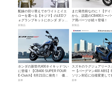
配線の切り替えでホワイトとイエ
まだ発売前なのに！【デイ
ローを選べる【キジマ】のLEDフ
から、話題のCB400スーパ
ォグランプキットにホンダ ダック
ア用パーツが続々登場！
ス／グロム用が登場
新製品
新製品
ホンダの新世代400ネイキッドつい
スズキのラグジュアリース
に登場！【CB400 SUPER FOUR
ー【バーグマン400 ABS】
E-Clutch】8月21日に発売！ 価格
ソリン対応に仕様変更して
99万8800円
価格は据え置きの98万100
新車
新車