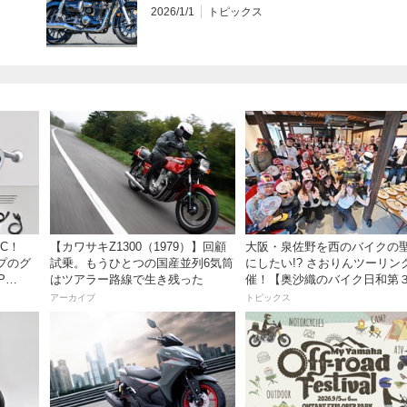
2026/1/1
トピックス
C！
【カワサキZ1300（1979）】回顧
大阪・泉佐野を西のバイクの
プのグ
試乗。もうひとつの国産並列6気筒
にしたい!? さおりんツーリン
P
はツアラー路線で生き残った
催！【奥沙織のバイク日和第
回】
アーカイブ
トピックス