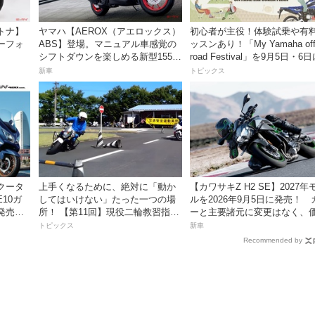
トナ】
ヤマハ【AEROX（アエロックス）
初心者が主役！体験試乗や有
ーフォ
ABS】登場。マニュアル車感覚の
ッスンあり！「My Yamaha off
シフトダウンを楽しめる新型155cc
road Festival」を9月5日・6
スポーツスクーター8月31日発売。
ンタケエクスプローラーパー
新車
トピックス
価格48万1800円
実施！
クータ
上手くなるために、絶対に「動か
【カワサキZ H2 SE】2027年
E10ガ
してはいけない」たった一つの場
ルを2026年9月5日に発売！ 
発売。
所！ 【第11回】現役二輪教習指導
ーと主要諸元に変更はなく、
円！
員YouTuberばくのライテク講座
は据え置きの247万5000円！
トピックス
新車
Recommended by