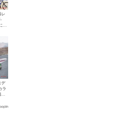
料レ
-
日にオ
クで
モデ
カラ
価格