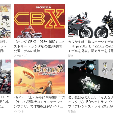
有料レ
【ホンダ CBX】1978〜1982ミニヒ
カワサキ軽二輪スポーツモデ
ff-
ストリー ・ホンダ初の並列6気筒
「Ninja 250」と「Z250」の20
・6日にオ
公道モデルの軌跡
モデルを発表。新カラーを採用
ークで
月5日より発売！
アーカイブ
新車
7月25日（土）から静岡県磐田市の
暑い夏は夜走りたい！そんな
現在地
【ヤマハ発動機コミュニケーショ
ピッタリなLEDヘッドランプ
ムがめ
ンプラザ】で体験型謎解きイベン
ブ「プレシャス・レイ ZX」
動画付
トを開催！
イトナ】から登場
イベント
新製品