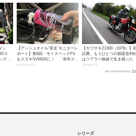
ビギン
【アッシュオイル”実走”モニターレ
【カワサキZ1300（1979）】
ROⅡ
ポート】第6回・モトスペックFS
試乗。もうひとつの国産並列6
ングに
をスズキSV650Xに！ 「長年スト
はツアラー路線で生き残った
グ〜
レスだったシフトの固さがコレの
バイクライフ
アーカイブ
おかげで滑らかに！」
Recommended by
シリーズ