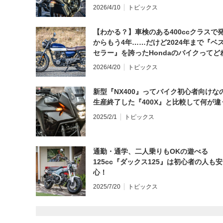
日にしてならず／CB1000F ①第一印象 
2026/4/10
トピックス
【わかる？】車検のある400ccクラスで
からもう4年……だけど2024年まで『ベ
セラー』を誇ったHondaのバイクってど
と思う？
2026/4/20
トピックス
新型『NX400』ってバイク初心者向けな
生産終了した『400X』と比較して何が違
2025/2/1
トピックス
通勤・通学、二人乗りもOKの遊べる
125cc『ダックス125』は初心者の人も安
心！
2025/7/20
トピックス