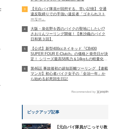
【元白バイ隊員が回想する、苦い記憶】 交通
仕
違反取締りでの手強い違反者「ゴネられスト
ーリー」
大阪・泉佐野を西のバイクの聖地にしたい!?
さおりんツーリング開催！【奥沙織のバイク
日和第３回】
【公式】新型400ccネイキッド『CB400
?
SUPER FOUR E-Clutch』の価格と発売日が決
定！ シリーズ最高58馬力＆14kgもの軽量化!?
完全に「旧CB400SF」を超えた!?
第46話 事故後初の超短距離ツーリング 【連載
【Honda2026新車ニュース】
マンガ】初心者バイク女子の「全治一年」か
ら始める起死回生日記
れ
Recommended by
ピックアップ記事
【元白バイ隊員がこっそり教