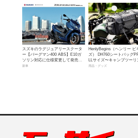
き】
スズキのラグジュアリースクータ
HenlyBegins（ヘンリー 
ー【バーグマン400 ABS】E10ガ
ズ） DH760シートバッグP
ソリン対応に仕様変更して発売。
LLサイズ〜キャンプツーリ
価格は据え置きの98万100円！
も安心の大容量ツアーバッ
新車
用品・グッズ