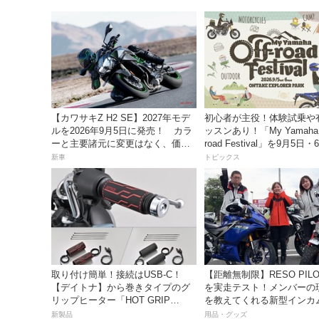
【カワサキZ H2 SE】2027年モデ
初心者が主役！体験試乗や
ルを2026年9月5日に発売！ カラ
ッスンあり！「My Yamaha o
ーと主要諸元に変更はなく、価格
road Festival」を9月5日
は据え置きの247万5000円！
ンタケエクスプローラーパ
新車
トピックス
実施！
取り付け簡単！接続はUSB-C！
【距離無制限】RESO PILOT PRO
【デイトナ】から巻きタイプのグ
を実走テスト！メンバーの
リップヒーター「HOT GRIP
を教えてくれる新型インカ
WRAP HEAT」が登場
っちゃ便利な３つの理由【
新製品
用品・グッズ