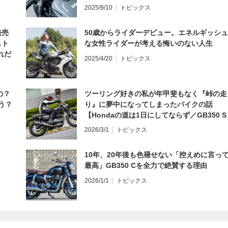
編】
2025/9/10
トピックス
発売
50歳からライダーデビュー。エネルギッシュ
スト
な女性ライダーが考える悔いのない人生
れだ
2025/4/20
トピックス
の？
ツーリング好きの私が年甲斐もなく『峠の走
う？
り』に夢中になってしまったバイクの話
【Hondaの道は1日にしてならず／GB350 S
インプレ・レビュー 前編】
2026/3/1
トピックス
10年、20年後も色褪せない「控えめに言っ
最高」GB350 Cを全力で絶賛する理由
2026/1/1
トピックス