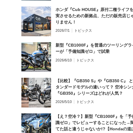
ホンダ『Cub HOUSE』原付二種ライフ
実させるための新拠点、ただの販売店じ
りません！
2026/7/1
トピックス
新型『CB1000F』を普通のツーリングラ
ーが「予備知識ゼロ」で試乗
2026/6/10
トピックス
【比較】『GB350 S』や『GB350 C』 
タンダードモデルの違いって？ 空冷シン
『GB350』シリーズはどれが人気？
2026/5/10
トピックス
【え？空冷？】新型『CB1000F』を「予
識ゼロ」でレビューすることになった→
てた話と違うじゃないか!?【Hondaの道