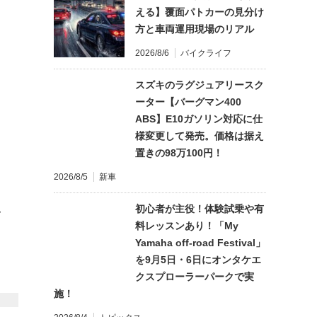
える】覆面パトカーの見分け
方と車両運用現場のリアル
2026/8/6
バイクライフ
スズキのラグジュアリースク
ーター【バーグマン400
ABS】E10ガソリン対応に仕
様変更して発売。価格は据え
置きの98万100円！
2026/8/5
新車
初心者が主役！体験試乗や有
て
料レッスンあり！「My
Yamaha off-road Festival」
を9月5日・6日にオンタケエ
クスプローラーパークで実
施！