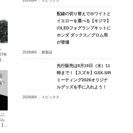
2026/8/4
トピックス
配線の切り替えでホワイトと
イエローを選べる【キジマ】
のLEDフォグランプキットに
ホンダ ダックス／グロム用
が登場
ル
2026/8/4
新製品
27年
し9
先行販売は8月19日（水）11
時まで！【スズキ】GSX-S/R
ミーティング2026オリジナ
ルグッズを手に入れよう！
2026/8/4
トピックス
人に
バル
が【デ