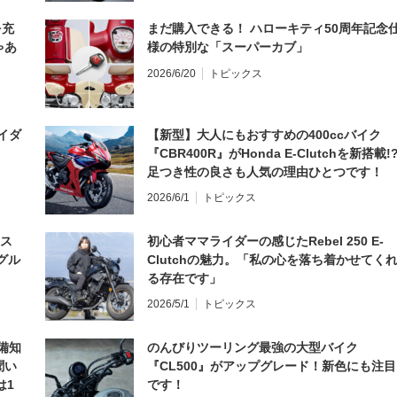
を充
まだ購入できる！ ハローキティ50周年記念
ゃあ
様の特別な「スーパーカブ」
2026/6/20
トピックス
イダ
【新型】大人にもおすすめの400ccバイク
『CBR400R』がHonda E-Clutchを新搭載!
足つき性の良さも人気の理由ひとつです！
2026/6/1
トピックス
とス
初心者ママライダーの感じたRebel 250 E-
グル
Clutchの魅力。「私の心を落ち着かせてく
る存在です」
2026/5/1
トピックス
備知
のんびりツーリング最強の大型バイク
聞い
『CL500』がアップグレード！新色にも注目
は1
です！