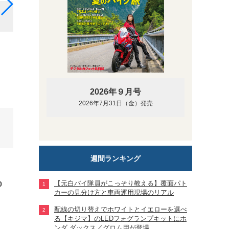
「ROYAL ENFIELD千葉茂原」の取り扱い車例：「Bullet35
2026年９月号
2026年7月31日（金）発売
週間ランキング
【元白バイ隊員がこっそり教える】覆面パト
0
カーの見分け方と車両運用現場のリアル
配線の切り替えでホワイトとイエローを選べ
る【キジマ】のLEDフォグランプキットにホ
ンダ ダックス／グロム用が登場