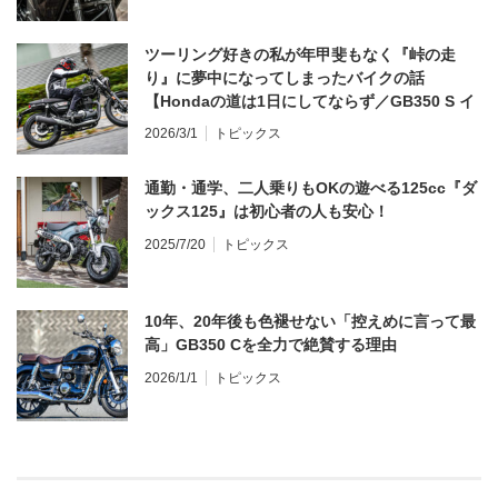
ツーリング好きの私が年甲斐もなく『峠の走
り』に夢中になってしまったバイクの話
【Hondaの道は1日にしてならず／GB350 S イ
ンプレ・レビュー 前編】
2026/3/1
トピックス
通勤・通学、二人乗りもOKの遊べる125cc『ダ
ックス125』は初心者の人も安心！
2025/7/20
トピックス
10年、20年後も色褪せない「控えめに言って最
高」GB350 Cを全力で絶賛する理由
2026/1/1
トピックス