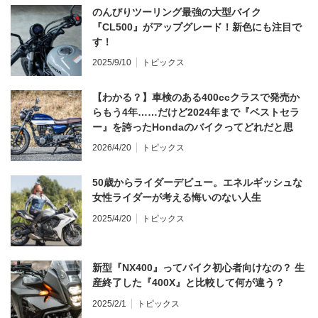
のんびりツーリング最強の大型バイク
『CL500』がアップグレード！新色にも注目で
す！
2025/9/10
トピックス
【わかる？】車検のある400ccクラスで発売か
らもう4年……だけど2024年まで『ベストセラ
ー』を誇ったHondaのバイクってどれだと思
う？
2026/4/20
トピックス
50歳からライダーデビュー。エネルギッシュな
女性ライダーが考える悔いのない人生
2025/4/20
トピックス
新型『NX400』ってバイク初心者向けなの？ 生
産終了した『400X』と比較して何が違う？
2025/2/1
トピックス