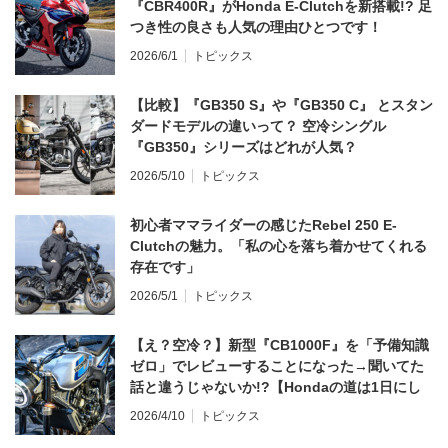
『CBR400R』がHonda E-Clutchを新搭載!? 足
つき性の良さも人気の理由ひとつです！
2026/6/1
トピックス
【比較】『GB350 S』や『GB350 C』 とスタン
ダードモデルの違いって？ 空冷シングル
『GB350』シリーズはどれが人気？
2026/5/10
トピックス
初心者ママライダーの感じたRebel 250 E-
Clutchの魅力。「私の心を落ち着かせてくれる
存在です」
2026/5/1
トピックス
【え？空冷？】新型『CB1000F』を「予備知識
ゼロ」でレビューすることになった→聞いてた
話と違うじゃないか!?【Hondaの道は1日にし
てならず／CB1000F ①第一印象 編】
2026/4/10
トピックス