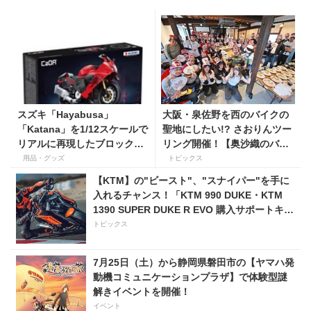
スズキ「Hayabusa」
大阪・泉佐野を西のバイクの
「Katana」を1/12スケールで
聖地にしたい!? さおりんツー
リアルに再現したブロックモ
リング開催！【奥沙織のバイ
デルが登場！
ク日和第３回】
用品・グッズ
トピックス
【KTM】の"ビースト"、"スナイパー"を手に
入れるチャンス！「KTM 990 DUKE・KTM
1390 SUPER DUKE R EVO 購入サポートキャ
ンペーン」
トピックス
7月25日（土）から静岡県磐田市の【ヤマハ発
動機コミュニケーションプラザ】で体験型謎
解きイベントを開催！
イベント