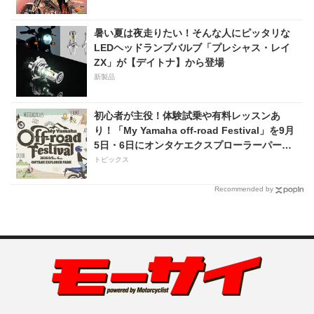
暑い夏は夜走りたい！そんな人にピッタリな
LEDヘッドランプバルブ「プレシャス・レイ
ZX」が【デイトナ】から登場
新製品
初心者が主役！体験試乗や有料レッスンあ
り！「My Yamaha off-road Festival」を9月
5日・6日にオンタケエクスプローラーパーク
で実施！
トピックス
Recommended by