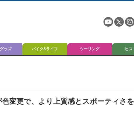
グッズ
バイク&ライフ
ツーリング
ヒス
」系が色変更で、より上質感とスポーティさ