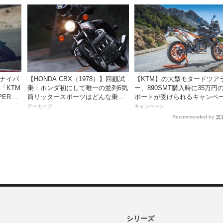
スナイパ
【HONDA CBX（1978）】回顧試
【KTM】の大型モタードツア
「KTM
乗：ホンダ初にして唯一の並列6気
ー、890SMT購入時に35万円
PER
筒リッタースポーツはどんな乗り
ポートが受けられるキャンペ
ートキャン
味だったのか？
を実施中！
アーカイブ
キャンペーン
Recommended by
シリーズ