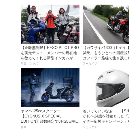
【距離無制限】RESO PILOT PRO
【カワサキZ1300（1979
を実走テスト！メンバーの現在地
試乗。もうひとつの国産並
を教えてくれる新型インカムがめ
はツアラー路線で生き残っ
っちゃ便利な３つの理由【動画付
用品・グッズ
アーカイブ
き】
ヤマハ125ccスクーター
若いっていいなぁ……【SH
【CYGNUS X SPECIAL
が16〜24歳を対象とした
EDITION】台数限定で8月25日発
イダー応援キャンペーン」
売！ 「YZF-R1M」イメージを取
新車
トピックス