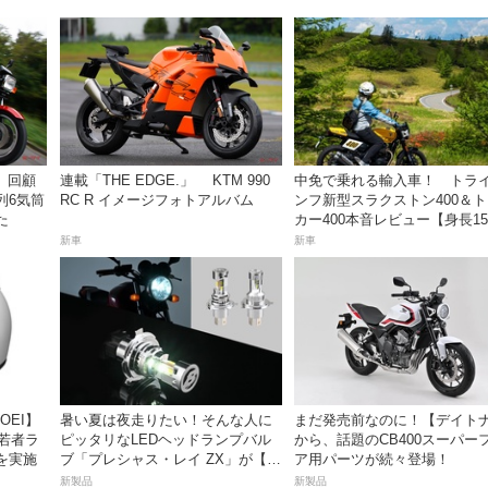
）】回顧
連載「THE EDGE.」 KTM 990
中免で乗れる輸入車！ トラ
列6気筒
RC R イメージフォトアルバム
ンフ新型スラクストン400＆
た
カー400本音レビュー【身長15
の足着きは？】
新車
新車
OEI】
暑い夏は夜走りたい！そんな人に
まだ発売前なのに！【デイト
「若者ラ
ピッタリなLEDヘッドランプバル
から、話題のCB400スーパー
を実施
ブ「プレシャス・レイ ZX」が【デ
ア用パーツが続々登場！
イトナ】から登場
新製品
新製品