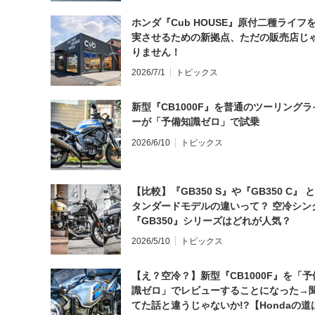
ホンダ『Cub HOUSE』原付二種ライフ
実させるための新拠点、ただの販売店じ
りません！
2026/7/1
トピックス
新型『CB1000F』を普通のツーリングラ
ーが「予備知識ゼロ」で試乗
2026/6/10
トピックス
【比較】『GB350 S』や『GB350 C』 
タンダードモデルの違いって？ 空冷シン
『GB350』シリーズはどれが人気？
2026/5/10
トピックス
【え？空冷？】新型『CB1000F』を「予
識ゼロ」でレビューすることになった→
てた話と違うじゃないか!?【Hondaの道