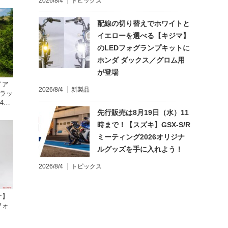
2026/8/4
トピックス
配線の切り替えでホワイトと
イエローを選べる【キジマ】
のLEDフォグランプキットに
ホンダ ダックス／グロム用
が登場
イア
2026/8/4
新製品
トラッ
4cm
先行販売は8月19日（水）11
時まで！【スズキ】GSX-S/R
ミーティング2026オリジナ
ルグッズを手に入れよう！
2026/8/4
トピックス
ナ】
フォ