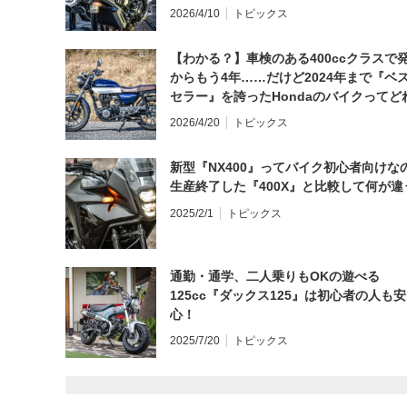
日にしてならず／CB1000F ①第一印象 
2026/4/10
トピックス
【わかる？】車検のある400ccクラスで
からもう4年……だけど2024年まで『ベ
セラー』を誇ったHondaのバイクってど
と思う？
2026/4/20
トピックス
新型『NX400』ってバイク初心者向けな
生産終了した『400X』と比較して何が違
2025/2/1
トピックス
通勤・通学、二人乗りもOKの遊べる
125cc『ダックス125』は初心者の人も安
心！
2025/7/20
トピックス