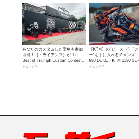
り入れたスポーティ仕様は価格40
万2600円
あなたのカスタムした愛車も参加
【KTM】の"ビースト"、"
可能！【トライアンフ】がThe
ー"を手に入れるチャンス！
Best of Triumph Custom Contestを
990 DUKE・KTM 1390 SU
開催
DUKE R EVO 購入サポ
トピックス
トピックス
ペーン」