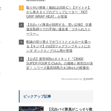
取り付け簡単！接続はUSB-C！【デイトナ】
仕
から巻きタイプのグリップヒーター「HOT
GRIP WRAP HEAT」が登場
【元白バイ隊員が回想する、苦い記憶】 交通
違反取締りでの手強い違反者「ゴネられスト
ーリー」
配線の切り替えでホワイトとイエローを選べ
?
る【キジマ】のLEDフォグランプキットにホ
ンダ ダックス／グロム用が登場
【公式】新型400ccネイキッド『CB400
SUPER FOUR E-Clutch』の価格と発売日が決
定！ シリーズ最高58馬力＆14kgもの軽量化!?
完全に「旧CB400SF」を超えた!?
れ
【Honda2026新車ニュース】
Recommended by
ピックアップ記事
【元白バイ隊員がこっそり教