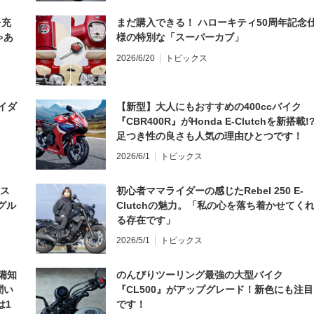
を充
まだ購入できる！ ハローキティ50周年記念
ゃあ
様の特別な「スーパーカブ」
2026/6/20
トピックス
イダ
【新型】大人にもおすすめの400ccバイク
『CBR400R』がHonda E-Clutchを新搭載!
足つき性の良さも人気の理由ひとつです！
2026/6/1
トピックス
とス
初心者ママライダーの感じたRebel 250 E-
グル
Clutchの魅力。「私の心を落ち着かせてく
る存在です」
2026/5/1
トピックス
備知
のんびりツーリング最強の大型バイク
聞い
『CL500』がアップグレード！新色にも注目
は1
です！