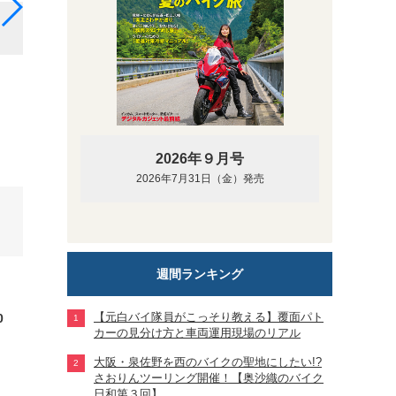
「TMAX560 TECH MAX ABS」マットダークグレー
2026年９月号
2026年7月31日（金）発売
週間ランキング
【元白バイ隊員がこっそり教える】覆面パト
0
カーの見分け方と車両運用現場のリアル
大阪・泉佐野を西のバイクの聖地にしたい!?
さおりんツーリング開催！【奥沙織のバイク
日和第３回】