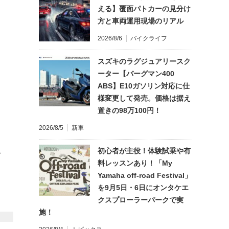
える】覆面パトカーの見分け
方と車両運用現場のリアル
2026/8/6
バイクライフ
スズキのラグジュアリースク
ーター【バーグマン400
ABS】E10ガソリン対応に仕
様変更して発売。価格は据え
置きの98万100円！
2026/8/5
新車
初心者が主役！体験試乗や有
て
料レッスンあり！「My
Yamaha off-road Festival」
を9月5日・6日にオンタケエ
クスプローラーパークで実
施！