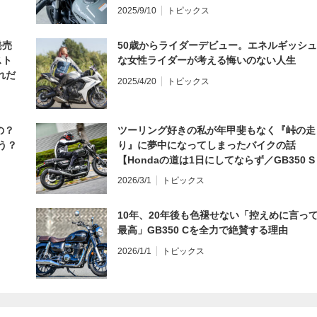
編】
2025/9/10
トピックス
発売
50歳からライダーデビュー。エネルギッシュ
スト
な女性ライダーが考える悔いのない人生
れだ
2025/4/20
トピックス
の？
ツーリング好きの私が年甲斐もなく『峠の走
う？
り』に夢中になってしまったバイクの話
【Hondaの道は1日にしてならず／GB350 S
インプレ・レビュー 前編】
2026/3/1
トピックス
10年、20年後も色褪せない「控えめに言っ
最高」GB350 Cを全力で絶賛する理由
2026/1/1
トピックス