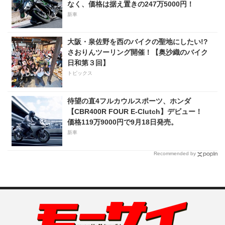
なく、価格は据え置きの247万5000円！
新車
大阪・泉佐野を西のバイクの聖地にしたい!?
さおりんツーリング開催！【奥沙織のバイク
日和第３回】
トピックス
待望の直4フルカウルスポーツ、ホンダ
【CBR400R FOUR E-Clutch】デビュー！
価格119万9000円で9月18日発売。
新車
Recommended by