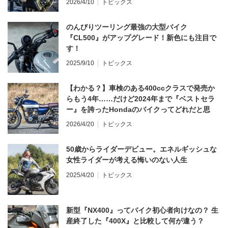
2026/4/10
トピックス
のんびりツーリング最強の大型バイク
『CL500』がアップグレード！新色にも注目で
す！
2025/9/10
トピックス
【わかる？】車検のある400ccクラスで発売か
らもう4年……だけど2024年まで『ベストセラ
ー』を誇ったHondaのバイクってどれだと思
う？
2026/4/20
トピックス
50歳からライダーデビュー。エネルギッシュな
女性ライダーが考える悔いのない人生
2025/4/20
トピックス
新型『NX400』ってバイク初心者向けなの？ 生
産終了した『400X』と比較して何が違う？