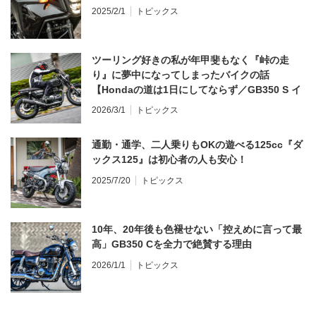
2025/2/1
トピックス
ツーリング好きの私が年甲斐もなく『峠の走
り』に夢中になってしまったバイクの話
【Hondaの道は1日にしてならず／GB350 S イ
ンプレ・レビュー 前編】
2026/3/1
トピックス
通勤・通学、二人乗りもOKの遊べる125cc『ダ
ックス125』は初心者の人も安心！
2025/7/20
トピックス
10年、20年後も色褪せない「控えめに言って最
高」GB350 Cを全力で絶賛する理由
2026/1/1
トピックス