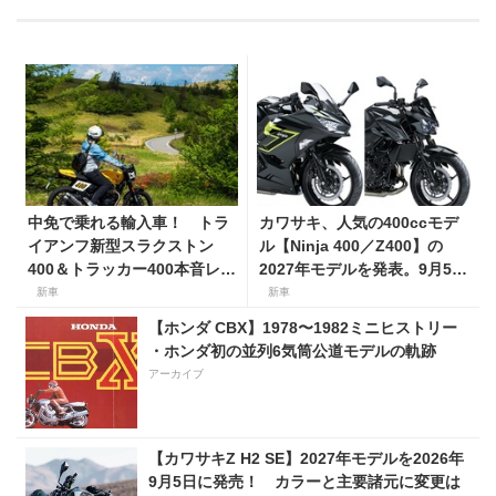
中免で乗れる輸入車！ トラ
カワサキ、人気の400ccモデ
イアンフ新型スラクストン
ル【Ninja 400／Z400】の
400＆トラッカー400本音レビ
2027年モデルを発表。9月5日
ュー【身長154cmの足着き
より販売開始！
新車
新車
は？】
【ホンダ CBX】1978〜1982ミニヒストリー
・ホンダ初の並列6気筒公道モデルの軌跡
アーカイブ
【カワサキZ H2 SE】2027年モデルを2026年
9月5日に発売！ カラーと主要諸元に変更は