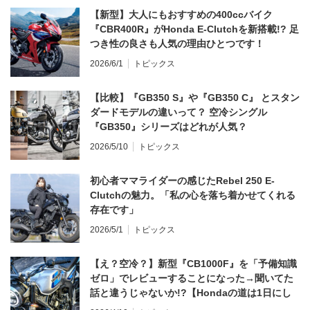
【新型】大人にもおすすめの400ccバイク
『CBR400R』がHonda E-Clutchを新搭載!? 足
つき性の良さも人気の理由ひとつです！
2026/6/1
トピックス
【比較】『GB350 S』や『GB350 C』 とスタン
ダードモデルの違いって？ 空冷シングル
『GB350』シリーズはどれが人気？
2026/5/10
トピックス
初心者ママライダーの感じたRebel 250 E-
Clutchの魅力。「私の心を落ち着かせてくれる
存在です」
2026/5/1
トピックス
【え？空冷？】新型『CB1000F』を「予備知識
ゼロ」でレビューすることになった→聞いてた
話と違うじゃないか!?【Hondaの道は1日にし
てならず／CB1000F ①第一印象 編】