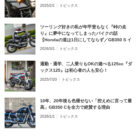
2025/2/1
トピックス
ツーリング好きの私が年甲斐もなく『峠の走
り』に夢中になってしまったバイクの話
【Hondaの道は1日にしてならず／GB350 S イ
ンプレ・レビュー 前編】
2026/3/1
トピックス
通勤・通学、二人乗りもOKの遊べる125cc『ダ
ックス125』は初心者の人も安心！
2025/7/20
トピックス
10年、20年後も色褪せない「控えめに言って最
高」GB350 Cを全力で絶賛する理由
2026/1/1
トピックス