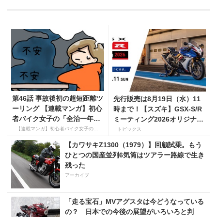
第46話 事故後初の超短距離ツ
先行販売は8月19日（水）11
ーリング 【連載マンガ】初心
時まで！【スズキ】GSX-S/R
者バイク女子の「全治一年」
ミーティング2026オリジナル
から始める起死回生日記
グッズを手に入れよう！
【連載マンガ】初心者バイク女子の「全治一年」から始める起死回生日記
トピックス
【カワサキZ1300（1979）】回顧試乗。もう
ひとつの国産並列6気筒はツアラー路線で生き
残った
アーカイブ
「走る宝石」MVアグスタは今どうなっている
の？ 日本での今後の展望がいろいろと判