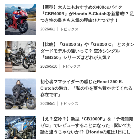
【新型】大人にもおすすめの400ccバイク
『CBR400R』がHonda E-Clutchを新搭載!? 足
つき性の良さも人気の理由ひとつです！
2026/6/1
トピックス
【比較】『GB350 S』や『GB350 C』 とスタン
ダードモデルの違いって？ 空冷シングル
『GB350』シリーズはどれが人気？
2026/5/10
トピックス
初心者ママライダーの感じたRebel 250 E-
Clutchの魅力。「私の心を落ち着かせてくれる
存在です」
2026/5/1
トピックス
【え？空冷？】新型『CB1000F』を「予備知識
ゼロ」でレビューすることになった→聞いてた
話と違うじゃないか!?【Hondaの道は1日にし
てならず／CB1000F ①第一印象 編】