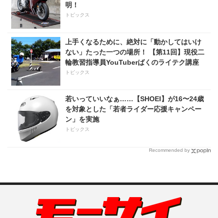
明！
トピックス
上手くなるために、絶対に「動かしてはいけ
ない」たった一つの場所！ 【第11回】現役二
輪教習指導員YouTuberばくのライテク講座
トピックス
若いっていいなぁ……【SHOEI】が16〜24歳
を対象とした「若者ライダー応援キャンペー
ン」を実施
トピックス
Recommended by