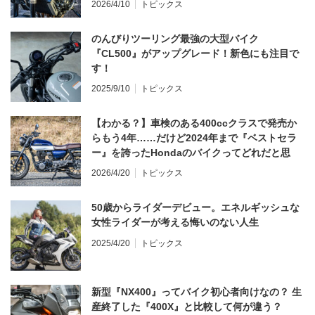
2026/4/10
トピックス
のんびりツーリング最強の大型バイク
『CL500』がアップグレード！新色にも注目で
す！
2025/9/10
トピックス
【わかる？】車検のある400ccクラスで発売か
らもう4年……だけど2024年まで『ベストセラ
ー』を誇ったHondaのバイクってどれだと思
う？
2026/4/20
トピックス
50歳からライダーデビュー。エネルギッシュな
女性ライダーが考える悔いのない人生
2025/4/20
トピックス
新型『NX400』ってバイク初心者向けなの？ 生
産終了した『400X』と比較して何が違う？