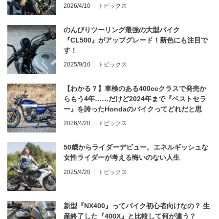
てならず／CB1000F ①第一印象 編】
2026/4/10
トピックス
のんびりツーリング最強の大型バイク
『CL500』がアップグレード！新色にも注目で
す！
2025/9/10
トピックス
【わかる？】車検のある400ccクラスで発売か
らもう4年……だけど2024年まで『ベストセラ
ー』を誇ったHondaのバイクってどれだと思
う？
2026/4/20
トピックス
50歳からライダーデビュー。エネルギッシュな
女性ライダーが考える悔いのない人生
2025/4/20
トピックス
新型『NX400』ってバイク初心者向けなの？ 生
産終了した『400X』と比較して何が違う？