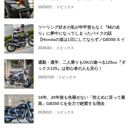
2025/2/1
トピックス
ツーリング好きの私が年甲斐もなく『峠の走
り』に夢中になってしまったバイクの話
【Hondaの道は1日にしてならず／GB350 S イ
ンプレ・レビュー 前編】
2026/3/1
トピックス
通勤・通学、二人乗りもOKの遊べる125cc『ダ
ックス125』は初心者の人も安心！
2025/7/20
トピックス
10年、20年後も色褪せない「控えめに言って最
高」GB350 Cを全力で絶賛する理由
2026/1/1
トピックス