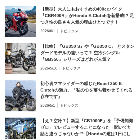
【新型】大人にもおすすめの400ccバイク
『CBR400R』がHonda E-Clutchを新搭載!? 足
つき性の良さも人気の理由ひとつです！
2026/6/1
トピックス
【比較】『GB350 S』や『GB350 C』 とスタン
ダードモデルの違いって？ 空冷シングル
『GB350』シリーズはどれが人気？
2026/5/10
トピックス
初心者ママライダーの感じたRebel 250 E-
Clutchの魅力。「私の心を落ち着かせてくれる
存在です」
2026/5/1
トピックス
【え？空冷？】新型『CB1000F』を「予備知識
ゼロ」でレビューすることになった→聞いてた
話と違うじゃないか!?【Hondaの道は1日にし