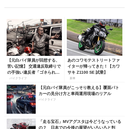
【元白バイ隊員が回想する、
あのコワモテストリートファ
苦い記憶】 交通違反取締りで
イターが帰ってきた！【カワ
の手強い違反者「ゴネられス
サキ Z1100 SE 試乗】
トーリー」
バイクライフ
新車
【元白バイ隊員がこっそり教える】覆面パト
カーの見分け方と車両運用現場のリアル
バイクライフ
「走る宝石」MVアグスタは今どうなっている
の？ 日本での今後の展望がいろいろと判