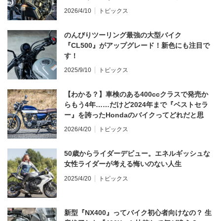
てならず／CB1000F ①第一印象 編】
2026/4/10
トピックス
のんびりツーリング最強の大型バイク
『CL500』がアップグレード！新色にも注目で
す！
2025/9/10
トピックス
【わかる？】車検のある400ccクラスで発売か
らもう4年……だけど2024年まで『ベストセラ
ー』を誇ったHondaのバイクってどれだと思
う？
2026/4/20
トピックス
50歳からライダーデビュー。エネルギッシュな
女性ライダーが考える悔いのない人生
2025/4/20
トピックス
新型『NX400』ってバイク初心者向けなの？ 生