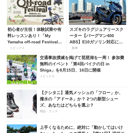
初心者が主役！体験試乗や有
スズキのラグジュアリースク
料レッスンあり！「My
ーター【バーグマン400
Yamaha off-road Festival」
ABS】E10ガソリン対応に仕
を9月5日・6日にオンタケエ
様変更して発売。価格は据え
トピックス
新車
クスプローラーパークで実
置きの98万100円！
交通事故撲滅を掲げて琵琶湖を一周！ 参加費
施！
無料のイベント「第4回バイクの日 in
Shiga」を8月15日、16日に開催
トピックス
【クシタニ】通気メッシュの「フロー」か、
撥水の「アドーネ」か？ 2つの新型シュー
ズ、あなたはどちらを選ぶ？
用品・グッズ
上手くなるために、絶対に「動かしてはいけ