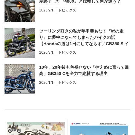
産終了した『400X』と比較して何が違う？
2025/2/1
トピックス
ツーリング好きの私が年甲斐もなく『峠の走
り』に夢中になってしまったバイクの話
【Hondaの道は1日にしてならず／GB350 S イ
ンプレ・レビュー 前編】
2026/3/1
トピックス
10年、20年後も色褪せない「控えめに言って最
高」GB350 Cを全力で絶賛する理由
2026/1/1
トピックス