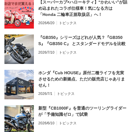
【スーパーカブ×ハローキティ】“かわいい”が詰
め込まれたコラボ仕様車！気になる方は
「Honda 二輪車正規取扱店」へ！
2026/6/20
トピックス
『GB350』シリーズはどれが人気？『GB350
S』『GB350 C』 とスタンダードモデルを比較
2026/7/10
トピックス
ホンダ『Cub HOUSE』原付二種ライフを充実
させるための新拠点、ただの販売店じゃありま
せん！
2026/7/1
トピックス
新型『CB1000F』を普通のツーリングライダー
が「予備知識ゼロ」で試乗
2026/6/10
トピックス