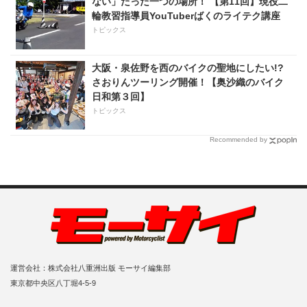
ない」たった一つの場所！ 【第11回】現役二
輪教習指導員YouTuberばくのライテク講座
トピックス
大阪・泉佐野を西のバイクの聖地にしたい!?
さおりんツーリング開催！【奥沙織のバイク
日和第３回】
トピックス
Recommended by
運営会社：株式会社八重洲出版 モーサイ編集部
東京都中央区八丁堀4-5-9