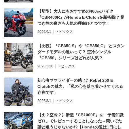
【新型】大人にもおすすめの400ccバイク
『CBR400R』がHonda E-Clutchを新搭載!? 足
つき性の良さも人気の理由ひとつです！
2026/6/1
トピックス
【比較】『GB350 S』や『GB350 C』 とスタン
ダードモデルの違いって？ 空冷シングル
『GB350』シリーズはどれが人気？
2026/5/10
トピックス
初心者ママライダーの感じたRebel 250 E-
Clutchの魅力。「私の心を落ち着かせてくれる
存在です」
2026/5/1
トピックス
【え？空冷？】新型『CB1000F』を「予備知識
ゼロ」でレビューすることになった→聞いてた
話と違うじゃないか!?【Hondaの道は1日にし