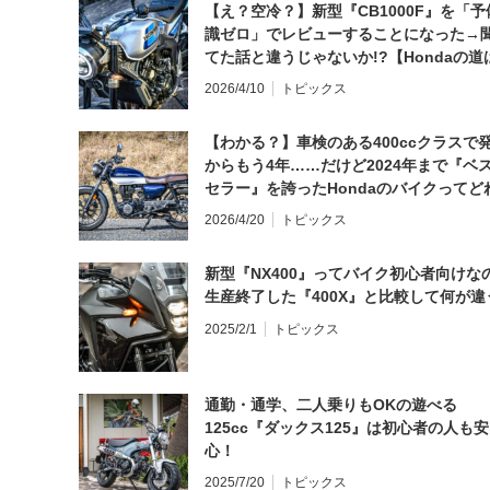
【え？空冷？】新型『CB1000F』を「予
識ゼロ」でレビューすることになった→
てた話と違うじゃないか!?【Hondaの道
日にしてならず／CB1000F ①第一印象 
2026/4/10
トピックス
【わかる？】車検のある400ccクラスで
からもう4年……だけど2024年まで『ベ
セラー』を誇ったHondaのバイクってど
と思う？
2026/4/20
トピックス
新型『NX400』ってバイク初心者向けな
生産終了した『400X』と比較して何が違
2025/2/1
トピックス
通勤・通学、二人乗りもOKの遊べる
125cc『ダックス125』は初心者の人も安
心！
2025/7/20
トピックス