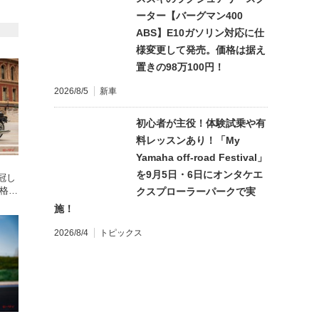
ーター【バーグマン400
ABS】E10ガソリン対応に仕
様変更して発売。価格は据え
置きの98万100円！
2026/8/5
新車
初心者が主役！体験試乗や有
料レッスンあり！「My
Yamaha off-road Festival」
を9月5日・6日にオンタケエ
を冠し
格98
クスプローラーパークで実
施！
2026/8/4
トピックス