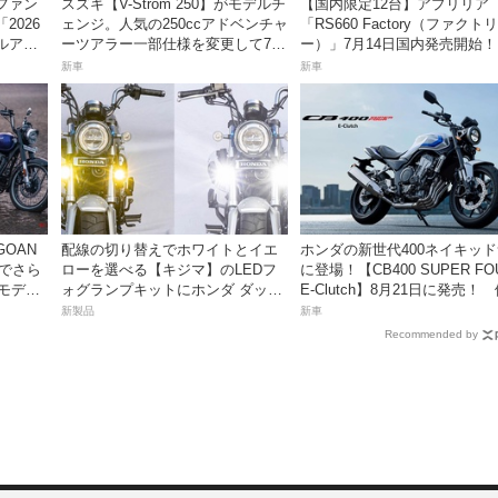
ファン
スズキ【V-Strom 250】がモデルチ
【国内限定12台】アプリリア
2026
ェンジ。人気の250ccアドベンチャ
「RS660 Factory（ファクトリ
ャルアパ
ーツアラー一部仕様を変更して7月
ー）」7月14日国内発売開始！
ス
23日発売。価格68万5300円
ーリンズ＆ウィングレット搭
新車
新車
上級仕様は価格198万円！
OAN
配線の切り替えでホワイトとイエ
ホンダの新世代400ネイキッ
加でさら
ローを選べる【キジマ】のLEDフ
に登場！【CB400 SUPER FO
年モデル
ォグランプキットにホンダ ダック
E-Clutch】8月21日に発売！
31日発
ス／グロム用が登場
99万8800円
新製品
新車
Recommended by