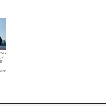
 オ
載の
ドつい
UR
 価格