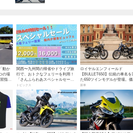
「動か
関西〜九州間の帰省やドライブ旅
ロイヤルエンフィールド
つの場
行で、おトクなフェリーを利用！
【BULLET650】伝統の車名
教習指導
「さんふらわあスペシャルセー
た650ツインモデルが登場。価
ク講座
ル」を期間限定で販売開始
万100円〜で、8月27日発売！
トピックス
新車