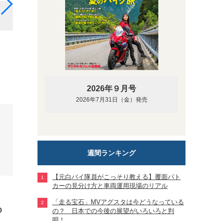
CHROME SPORT HOODIE ASIA
2026年９月号
2026年7月31日（金）発売
週間ランキング
【元白バイ隊員がこっそり教える】覆面パト
カーの見分け方と車両運用現場のリアル
「走る宝石」MVアグスタは今どうなっている
0
の？ 日本での今後の展望がいろいろと判
明！