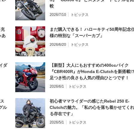
較
2026/7/10
トピックス
を充
まだ購入できる！ ハローキティ50周年記念
ゃあ
様の特別な「スーパーカブ」
2026/6/20
トピックス
イダ
【新型】大人にもおすすめの400ccバイク
『CBR400R』がHonda E-Clutchを新搭載!
足つき性の良さも人気の理由ひとつです！
2026/6/1
トピックス
とス
初心者ママライダーの感じたRebel 250 E-
グル
Clutchの魅力。「私の心を落ち着かせてく
る存在です」
2026/5/1
トピックス