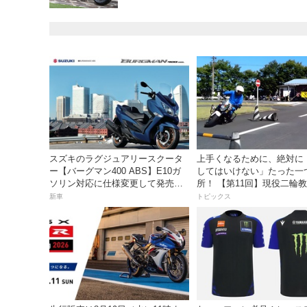
スズキのラグジュアリースクータ
上手くなるために、絶対に
ー【バーグマン400 ABS】E10ガ
してはいけない」たった一
ソリン対応に仕様変更して発売。
所！ 【第11回】現役二輪
価格は据え置きの98万100円！
員YouTuberばくのライテ
新車
トピックス