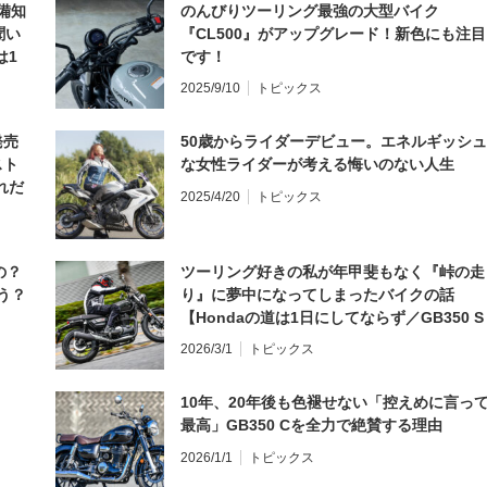
備知
のんびりツーリング最強の大型バイク
聞い
『CL500』がアップグレード！新色にも注目
は1
です！
編】
2025/9/10
トピックス
発売
50歳からライダーデビュー。エネルギッシュ
スト
な女性ライダーが考える悔いのない人生
れだ
2025/4/20
トピックス
の？
ツーリング好きの私が年甲斐もなく『峠の走
う？
り』に夢中になってしまったバイクの話
【Hondaの道は1日にしてならず／GB350 S
インプレ・レビュー 前編】
2026/3/1
トピックス
10年、20年後も色褪せない「控えめに言っ
最高」GB350 Cを全力で絶賛する理由
2026/1/1
トピックス