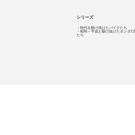
シリーズ
・
時代を駆け抜けたバイクたち
・
昭和～平成と駆け抜けたホンダC
たち