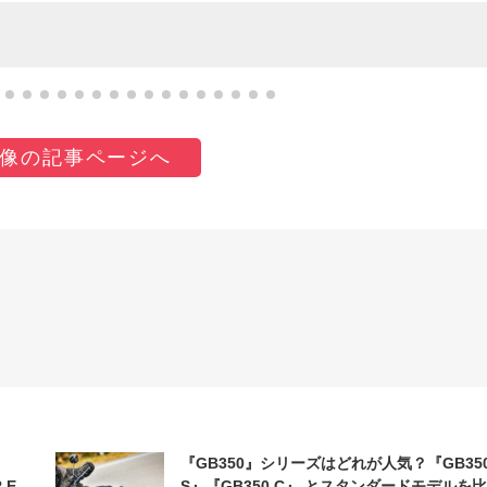
像の記事ページへ
『GB350』シリーズはどれが人気？『GB35
 E-
S』『GB350 C』 とスタンダードモデルを比