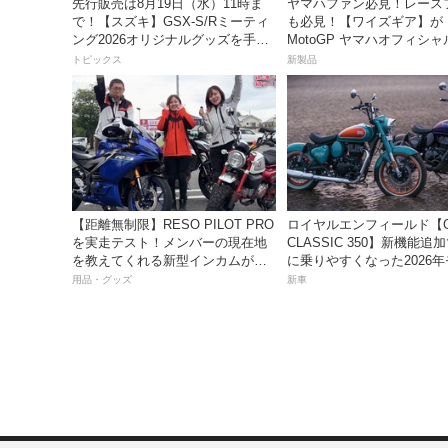
先行販売は8月19日（水）11時ま
ヤマハファン必見！レース
で！【スズキ】GSX-S/Rミーティ
も必見！【ワイズギア】が「
ング2026オリジナルグッズを手に
MotoGP ヤマハオフィシ
入れよう！
レル」を数量限定でリリー
トピックス
新製品
【距離無制限】RESO PILOT PRO
ロイヤルエンフィールド【G
を実走テスト！メンバーの現在地
CLASSIC 350】新機能追
を教えてくれる新型インカムがめ
に乗りやすくなった2026
っちゃ便利な３つの理由【動画付
は、価格80万800円〜で7月
用品・グッズ
新車
き】
売！