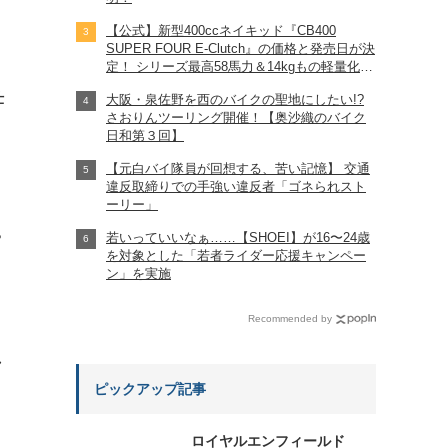
【公式】新型400ccネイキッド『CB400
SUPER FOUR E-Clutch』の価格と発売日が決
定！ シリーズ最高58馬力＆14kgもの軽量化!?
完全に「旧CB400SF」を超えた!?
仕
大阪・泉佐野を西のバイクの聖地にしたい!?
【Honda2026新車ニュース】
さおりんツーリング開催！【奥沙織のバイク
日和第３回】
【元白バイ隊員が回想する、苦い記憶】 交通
違反取締りでの手強い違反者「ゴネられスト
ーリー」
若いっていいなぁ……【SHOEI】が16〜24歳
?
を対象とした「若者ライダー応援キャンペー
ン」を実施
Recommended by
れ
ピックアップ記事
ロイヤルエンフィールド