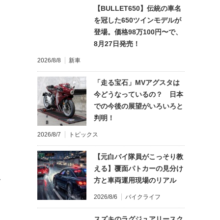
【BULLET650】伝統の車名
を冠した650ツインモデルが
登場。価格98万100円〜で、
8月27日発売！
2026/8/8
新車
「走る宝石」MVアグスタは
今どうなっているの？ 日本
での今後の展望がいろいろと
判明！
2026/8/7
トピックス
【元白バイ隊員がこっそり教
える】覆面パトカーの見分け
方と車両運用現場のリアル
て
2026/8/6
バイクライフ
スズキのラグジュアリースク