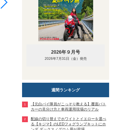
2026年９月号
2026年7月31日（金）発売
週間ランキング
【元白バイ隊員がこっそり教える】覆面パト
カーの見分け方と車両運用現場のリアル
配線の切り替えでホワイトとイエローを選べ
る【キジマ】のLEDフォグランプキットにホ
ンダ ダックス／グロム用が登場