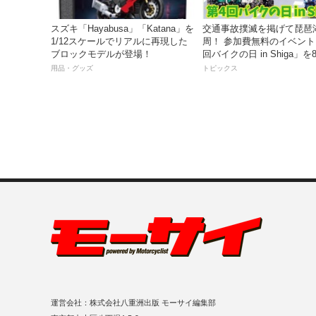
スズキ「Hayabusa」「Katana」を
交通事故撲滅を掲げて琵琶
1/12スケールでリアルに再現した
周！ 参加費無料のイベント
ブロックモデルが登場！
回バイクの日 in Shiga」を
日、16日に開催
用品・グッズ
トピックス
運営会社：株式会社八重洲出版 モーサイ編集部