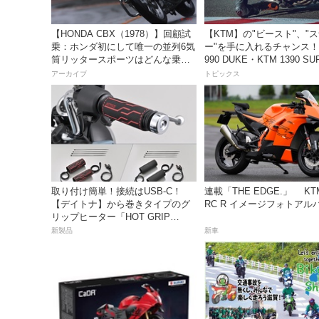
【HONDA CBX（1978）】回顧試
【KTM】の"ビースト"、"
乗：ホンダ初にして唯一の並列6気
ー"を手に入れるチャンス！
筒リッタースポーツはどんな乗り
990 DUKE・KTM 1390 SU
味だったのか？
DUKE R EVO 購入サポ
アーカイブ
トピックス
ペーン」
取り付け簡単！接続はUSB-C！
連載「THE EDGE.」 KTM
【デイトナ】から巻きタイプのグ
RC R イメージフォトアル
リップヒーター「HOT GRIP
WRAP HEAT」が登場
新製品
新車