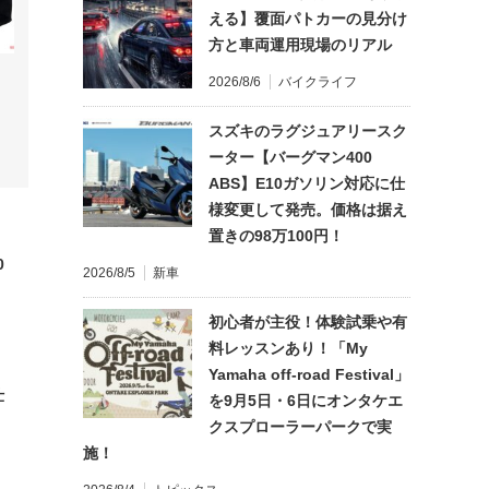
える】覆面パトカーの見分け
方と車両運用現場のリアル
2026/8/6
バイクライフ
スズキのラグジュアリースク
ーター【バーグマン400
ABS】E10ガソリン対応に仕
様変更して発売。価格は据え
置きの98万100円！
0
2026/8/5
新車
初心者が主役！体験試乗や有
料レッスンあり！「My
Yamaha off-road Festival」
仕
を9月5日・6日にオンタケエ
クスプローラーパークで実
施！