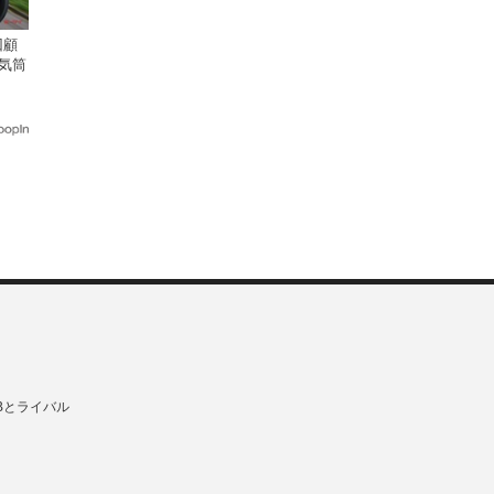
回顧
気筒
Bとライバル