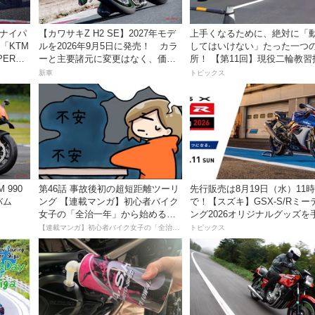
スナイパ
【カワサキZ H2 SE】2027年モデ
上手くなるために、絶対に「
「KTM
ルを2026年9月5日に発売！ カラ
してはいけない」たった一つ
PER
ーと主要諸元に変更はなく、価格
所！ 【第11回】現役二輪教習
ートキャン
は据え置きの247万5000円！
員YouTuberばくのライテク講
新車
トピックス
 990
第46話 事故後初の超短距離ツーリ
先行販売は8月19日（水）11
バム
ング 【連載マンガ】初心者バイク
で！【スズキ】GSX-S/Rミー
女子の「全治一年」から始める起
ング2026オリジナルグッズを
死回生日記
入れよう！
【連載マンガ】初心者バイク女子の「全治一年」から始める起死回生日記
トピックス