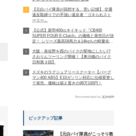
【元白バイ隊員が回想する、苦い記憶】 交通
違反取締りでの手強い違反者「ゴネられスト
ーリー」
【公式】新型400ccネイキッド『CB400
SUPER FOUR E-Clutch』の価格と発売日が決
定！ シリーズ最高58馬力＆14kgもの軽量化!?
完全に「旧CB400SF」を超えた!?
大阪・泉佐野を西のバイクの聖地にしたい!?
MIDベスト（表）・ライトグレー／ブラック（左）、
【Honda2026新車ニュース】
さおりんツーリング開催！【奥沙織のバイク
日和第３回】
スズキのラグジュアリースクーター【バーグ
マン400 ABS】E10ガソリン対応に仕様変更し
て発売。価格は据え置きの98万100円！
Recommended by
ピックアップ記事
【元白バイ隊員がこっそり教