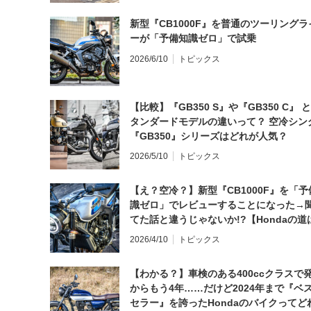
新型『CB1000F』を普通のツーリングラ
ーが「予備知識ゼロ」で試乗
2026/6/10
トピックス
【比較】『GB350 S』や『GB350 C』 
タンダードモデルの違いって？ 空冷シン
『GB350』シリーズはどれが人気？
2026/5/10
トピックス
【え？空冷？】新型『CB1000F』を「予
識ゼロ」でレビューすることになった→
てた話と違うじゃないか!?【Hondaの道
日にしてならず／CB1000F ①第一印象 
2026/4/10
トピックス
【わかる？】車検のある400ccクラスで
からもう4年……だけど2024年まで『ベ
セラー』を誇ったHondaのバイクってど