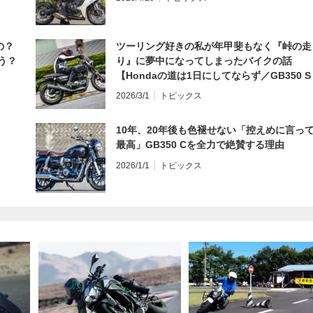
の？
ツーリング好きの私が年甲斐もなく『峠の走
う？
り』に夢中になってしまったバイクの話
【Hondaの道は1日にしてならず／GB350 S
インプレ・レビュー 前編】
2026/3/1
トピックス
10年、20年後も色褪せない「控えめに言っ
最高」GB350 Cを全力で絶賛する理由
2026/1/1
トピックス