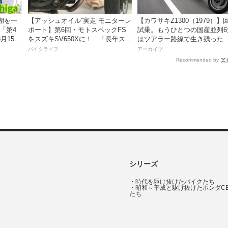
湖を一
【アッシュオイル”実走”モニターレ
【カワサキZ1300（1979）】
「第4
ポート】第6回・モトスペックFS
試乗。もうひとつの国産並列6
8月15
をスズキSV650Xに！ 「長年スト
はツアラー路線で生き残った
レスだったシフトの固さがコレの
バイクライフ
アーカイブ
おかげで滑らかに！」
Recommended by
シリーズ
・
時代を駆け抜けたバイクたち
・
昭和～平成と駆け抜けたホンダC
たち