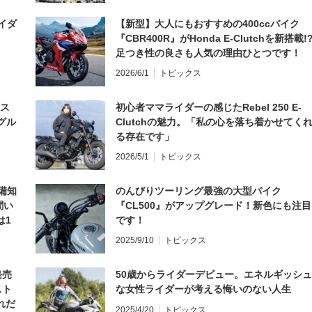
イダ
【新型】大人にもおすすめの400ccバイク
『CBR400R』がHonda E-Clutchを新搭載!
足つき性の良さも人気の理由ひとつです！
2026/6/1
トピックス
とス
初心者ママライダーの感じたRebel 250 E-
グル
Clutchの魅力。「私の心を落ち着かせてく
る存在です」
2026/5/1
トピックス
備知
のんびりツーリング最強の大型バイク
聞い
『CL500』がアップグレード！新色にも注目
は1
です！
編】
2025/9/10
トピックス
発売
50歳からライダーデビュー。エネルギッシュ
スト
な女性ライダーが考える悔いのない人生
れだ
2025/4/20
トピックス