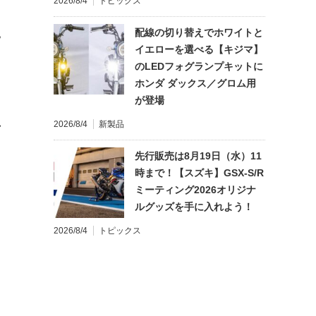
2026/8/4
トピックス
配線の切り替えでホワイトと
?
イエローを選べる【キジマ】
のLEDフォグランプキットに
ホンダ ダックス／グロム用
が登場
れ
2026/8/4
新製品
先行販売は8月19日（水）11
時まで！【スズキ】GSX-S/R
ミーティング2026オリジナ
ルグッズを手に入れよう！
2026/8/4
トピックス