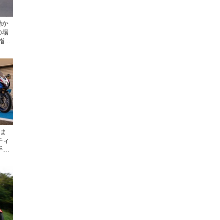
動か
の場
指導
座
時ま
ティ
手に