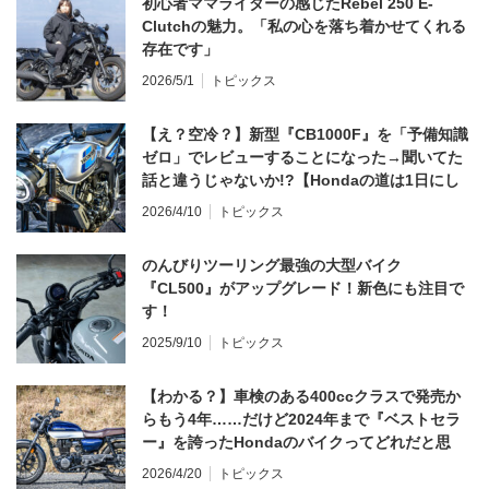
初心者ママライダーの感じたRebel 250 E-
Clutchの魅力。「私の心を落ち着かせてくれる
存在です」
2026/5/1
トピックス
【え？空冷？】新型『CB1000F』を「予備知識
ゼロ」でレビューすることになった→聞いてた
話と違うじゃないか!?【Hondaの道は1日にし
てならず／CB1000F ①第一印象 編】
2026/4/10
トピックス
のんびりツーリング最強の大型バイク
『CL500』がアップグレード！新色にも注目で
す！
2025/9/10
トピックス
【わかる？】車検のある400ccクラスで発売か
らもう4年……だけど2024年まで『ベストセラ
ー』を誇ったHondaのバイクってどれだと思
う？
2026/4/20
トピックス