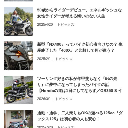
50歳からライダーデビュー。エネルギッシュな
女性ライダーが考える悔いのない人生
2025/4/20
トピックス
新型『NX400』ってバイク初心者向けなの？ 生
産終了した『400X』と比較して何が違う？
2025/2/1
トピックス
ツーリング好きの私が年甲斐もなく『峠の走
り』に夢中になってしまったバイクの話
【Hondaの道は1日にしてならず／GB350 S イ
ンプレ・レビュー 前編】
2026/3/1
トピックス
通勤・通学、二人乗りもOKの遊べる125cc『ダ
ックス125』は初心者の人も安心！
2025/7/20
トピックス