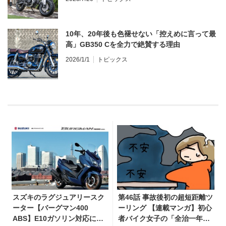
10年、20年後も色褪せない「控えめに言って最
高」GB350 Cを全力で絶賛する理由
2026/1/1
トピックス
スズキのラグジュアリースク
第46話 事故後初の超短距離ツ
ーター【バーグマン400
ーリング 【連載マンガ】初心
ABS】E10ガソリン対応に仕
者バイク女子の「全治一年」