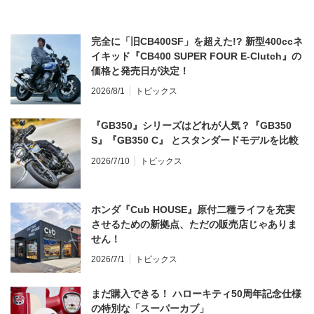
完全に「旧CB400SF」を超えた!? 新型400ccネ
イキッド『CB400 SUPER FOUR E-Clutch』の
価格と発売日が決定！
2026/8/1
トピックス
『GB350』シリーズはどれが人気？『GB350
S』『GB350 C』 とスタンダードモデルを比較
2026/7/10
トピックス
ホンダ『Cub HOUSE』原付二種ライフを充実
させるための新拠点、ただの販売店じゃありま
せん！
2026/7/1
トピックス
まだ購入できる！ ハローキティ50周年記念仕様
の特別な「スーパーカブ」