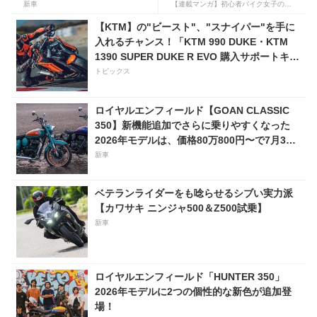
様変更して発売。価格は据え
から始める起死回生日記
新車
【連載マンガ】初心者バイク女子の「全治一年」から始める起死回生日記
置きの98万100円！
【KTM】の"ビースト"、"スナイパー"を手に
入れるチャンス！「KTM 990 DUKE・KTM
1390 SUPER DUKE R EVO 購入サポートキャ
ンペーン」
トピックス
ロイヤルエンフィールド【GOAN CLASSIC
350】新機能追加でさらに乗りやすくなった
2026年モデルは、価格80万800円〜で7月31
日発売！
新車
ベテランライダーをも唸らせるシブい実力派
【カワサキ ニンジャ500＆Z500試乗】
新車
ロイヤルエンフィールド「HUNTER 350」
2026年モデルに2つの個性的な新色が追加登
場！