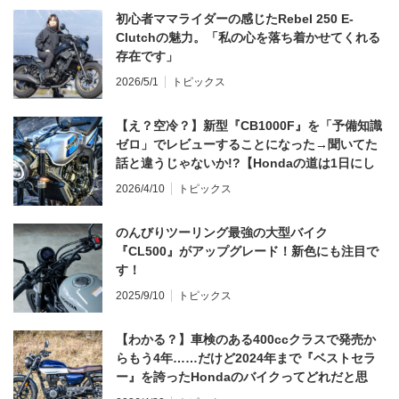
初心者ママライダーの感じたRebel 250 E-
Clutchの魅力。「私の心を落ち着かせてくれる
存在です」
2026/5/1
トピックス
【え？空冷？】新型『CB1000F』を「予備知識
ゼロ」でレビューすることになった→聞いてた
話と違うじゃないか!?【Hondaの道は1日にし
てならず／CB1000F ①第一印象 編】
2026/4/10
トピックス
のんびりツーリング最強の大型バイク
『CL500』がアップグレード！新色にも注目で
す！
2025/9/10
トピックス
【わかる？】車検のある400ccクラスで発売か
らもう4年……だけど2024年まで『ベストセラ
ー』を誇ったHondaのバイクってどれだと思
う？