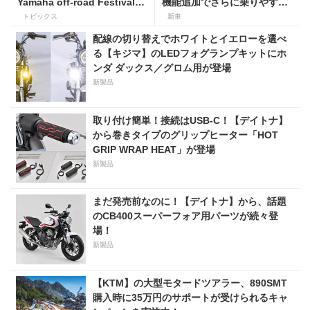
Yamaha off-road Festival」
機能追加でさらに乗りやすく
を9月5日・6日にオンタケエ
なった2026年モデルは、価格
トピックス
新車
クスプローラーパークで実
80万800円〜で7月31日発
配線の切り替えでホワイトとイエローを選べ
施！
売！
る【キジマ】のLEDフォグランプキットにホ
ンダ ダックス／グロム用が登場
新製品
取り付け簡単！接続はUSB-C！【デイトナ】
から巻きタイプのグリップヒーター「HOT
GRIP WRAP HEAT」が登場
新製品
まだ発売前なのに！【デイトナ】から、話題
のCB400スーパーフォア用パーツが続々登
場！
新製品
【KTM】の大型モタードツアラー、890SMT
購入時に35万円のサポートが受けられるキャ