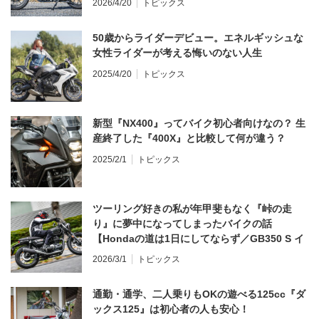
2026/4/20
トピックス
50歳からライダーデビュー。エネルギッシュな
女性ライダーが考える悔いのない人生
2025/4/20
トピックス
新型『NX400』ってバイク初心者向けなの？ 生
産終了した『400X』と比較して何が違う？
2025/2/1
トピックス
ツーリング好きの私が年甲斐もなく『峠の走
り』に夢中になってしまったバイクの話
【Hondaの道は1日にしてならず／GB350 S イ
ンプレ・レビュー 前編】
2026/3/1
トピックス
通勤・通学、二人乗りもOKの遊べる125cc『ダ
ックス125』は初心者の人も安心！