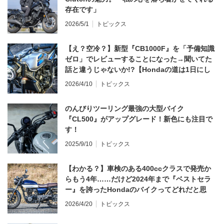
存在です」
2026/5/1
トピックス
【え？空冷？】新型『CB1000F』を「予備知識
ゼロ」でレビューすることになった→聞いてた
話と違うじゃないか!?【Hondaの道は1日にし
てならず／CB1000F ①第一印象 編】
2026/4/10
トピックス
のんびりツーリング最強の大型バイク
『CL500』がアップグレード！新色にも注目で
す！
2025/9/10
トピックス
【わかる？】車検のある400ccクラスで発売か
らもう4年……だけど2024年まで『ベストセラ
ー』を誇ったHondaのバイクってどれだと思
う？
2026/4/20
トピックス