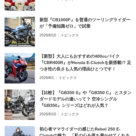
新型『CB1000F』を普通のツーリングライダー
が「予備知識ゼロ」で試乗
2026/6/10
トピックス
【新型】大人にもおすすめの400ccバイク
『CBR400R』がHonda E-Clutchを新搭載!? 足
つき性の良さも人気の理由ひとつです！
2026/6/1
トピックス
【比較】『GB350 S』や『GB350 C』 とスタン
ダードモデルの違いって？ 空冷シングル
『GB350』シリーズはどれが人気？
2026/5/10
トピックス
初心者ママライダーの感じたRebel 250 E-
Clutchの魅力。「私の心を落ち着かせてくれる