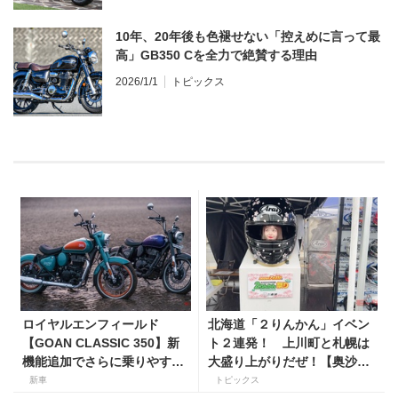
10年、20年後も色褪せない「控えめに言って最
高」GB350 Cを全力で絶賛する理由
2026/1/1
トピックス
ロイヤルエンフィールド
北海道「２りんかん」イベン
【GOAN CLASSIC 350】新
ト２連発！ 上川町と札幌は
機能追加でさらに乗りやすく
大盛り上がりだぜ！【奥沙織
なった2026年モデルは、価格
のバイク日和 第3回】
新車
トピックス