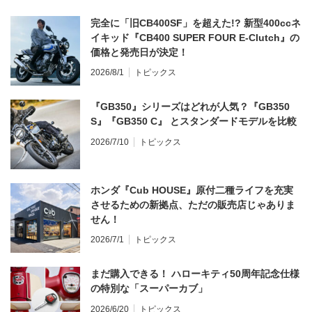
完全に「旧CB400SF」を超えた!? 新型400ccネ
イキッド『CB400 SUPER FOUR E-Clutch』の
価格と発売日が決定！
2026/8/1
トピックス
『GB350』シリーズはどれが人気？『GB350
S』『GB350 C』 とスタンダードモデルを比較
2026/7/10
トピックス
ホンダ『Cub HOUSE』原付二種ライフを充実
させるための新拠点、ただの販売店じゃありま
せん！
2026/7/1
トピックス
まだ購入できる！ ハローキティ50周年記念仕様
の特別な「スーパーカブ」
2026/6/20
トピックス