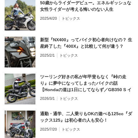
50歳からライダーデビュー。エネルギッシュな
女性ライダーが考える悔いのない人生
2025/4/20
トピックス
新型『NX400』ってバイク初心者向けなの？ 生
産終了した『400X』と比較して何が違う？
2025/2/1
トピックス
ツーリング好きの私が年甲斐もなく『峠の走
り』に夢中になってしまったバイクの話
【Hondaの道は1日にしてならず／GB350 S イ
ンプレ・レビュー 前編】
2026/3/1
トピックス
通勤・通学、二人乗りもOKの遊べる125cc『ダ
ックス125』は初心者の人も安心！
2025/7/20
トピックス