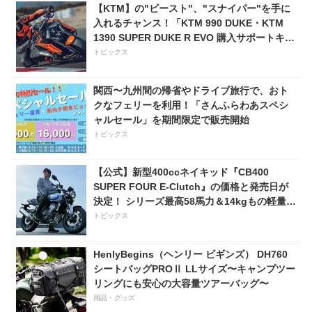
80万800円〜で7月31日発
【KTM】の"ビースト"、"スナイパー"を手に
売！
入れるチャンス！「KTM 990 DUKE・KTM
1390 SUPER DUKE R EVO 購入サポートキャ
ンペーン」
トピックス
関西〜九州間の帰省やドライブ旅行で、おト
クなフェリーを利用！「さんふらわあスペシ
ャルセール」を期間限定で販売開始
トピックス
【公式】新型400ccネイキッド『CB400
SUPER FOUR E-Clutch』の価格と発売日が
決定！ シリーズ最高58馬力＆14kgもの軽量
化!? 完全に「旧CB400SF」を超えた!?
トピックス
【Honda2026新車ニュース】
HenlyBegins（ヘンリー ビギンズ） DH760
シートバッグPROⅡ LLサイズ〜キャンプツー
リングにも安心の大容量ツアーバッグ〜
用品・グッズ