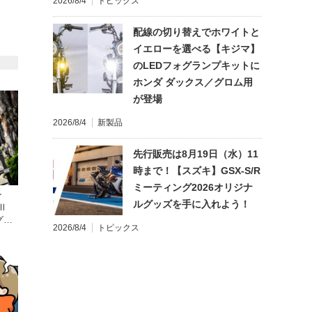
2026/8/4
トピックス
配線の切り替えでホワイトと
イエローを選べる【キジマ】
のLEDフォグランプキットに
ホンダ ダックス／グロム用
が登場
2026/8/4
新製品
先行販売は8月19日（水）11
時まで！【スズキ】GSX-S/R
ミーティング2026オリジナ
ン
ルグッズを手に入れよう！
Ⅱ
グに
2026/8/4
トピックス
〜