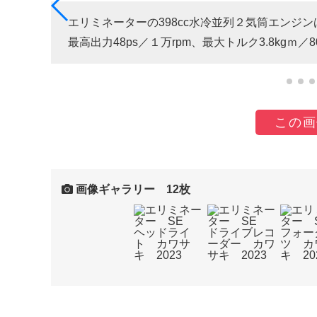
ので、
エリミネーターの398cc水冷並列２気筒エンジ
最高出力48ps／１万rpm、最大トルク3.8kgｍ／
この画
画像ギャラリー 12枚