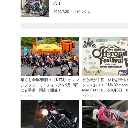
心！
2025/7/20
トピックス
早くも今年3回目！【KTM】オレン
初心者が主役！体験試乗や
ジブラッドミーティングを9月13日
ッスンあり！「My Yamaha o
に岩手県一関市で開催！
road Festival」を9月5日
ンタケエクスプローラーパ
イベント
トピックス
実施！