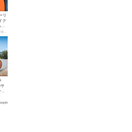
ーリ
イク
る起
【連載マンガ】初心者バイク女子の「全治一年」から始める起死回生日記
ラ
のサ
ーン