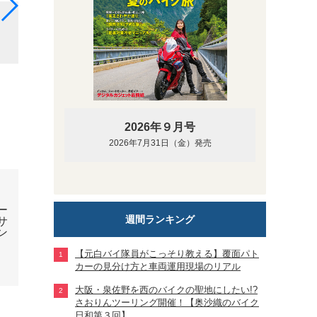
身長170cmのライダーがまたがった時の様子（写真
SEと同じ）
2026年９月号
2026年7月31日（金）発売
週間ランキング
【元白バイ隊員がこっそり教える】覆面パト
カーの見分け方と車両運用現場のリアル
大阪・泉佐野を西のバイクの聖地にしたい!?
さおりんツーリング開催！【奥沙織のバイク
日和第３回】