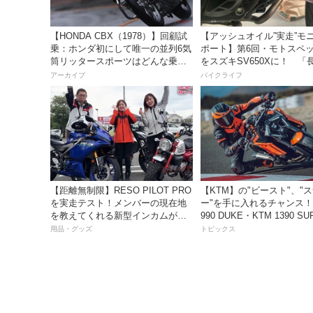
【HONDA CBX（1978）】回顧試
【アッシュオイル”実走”モ
乗：ホンダ初にして唯一の並列6気
ポート】第6回・モトスペッ
筒リッタースポーツはどんな乗り
をスズキSV650Xに！ 「
味だったのか？
レスだったシフトの固さが
アーカイブ
バイクライフ
おかげで滑らかに！」
【距離無制限】RESO PILOT PRO
【KTM】の"ビースト"、"
を実走テスト！メンバーの現在地
ー"を手に入れるチャンス！
を教えてくれる新型インカムがめ
990 DUKE・KTM 1390 SU
っちゃ便利な３つの理由【動画付
DUKE R EVO 購入サポ
用品・グッズ
トピックス
き】
ペーン」