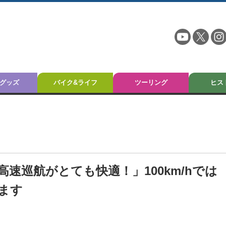
グッズ
バイク&ライフ
ツーリング
ヒス
速巡航がとても快適！」100km/hでは
ります