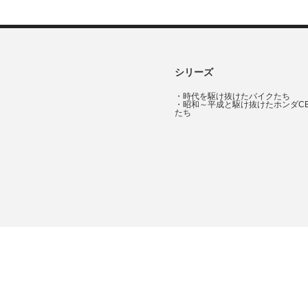
シリーズ
・
時代を駆け抜けたバイクたち
・
昭和～平成と駆け抜けたホンダC
たち