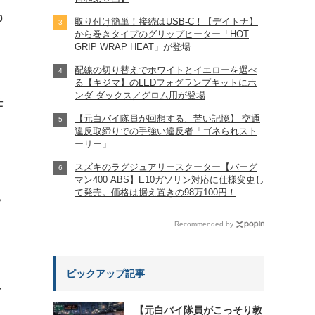
0
取り付け簡単！接続はUSB-C！【デイトナ】
から巻きタイプのグリップヒーター「HOT
GRIP WRAP HEAT」が登場
配線の切り替えでホワイトとイエローを選べ
る【キジマ】のLEDフォグランプキットにホ
ンダ ダックス／グロム用が登場
仕
【元白バイ隊員が回想する、苦い記憶】 交通
違反取締りでの手強い違反者「ゴネられスト
ーリー」
スズキのラグジュアリースクーター【バーグ
マン400 ABS】E10ガソリン対応に仕様変更し
て発売。価格は据え置きの98万100円！
?
Recommended by
ピックアップ記事
れ
【元白バイ隊員がこっそり教