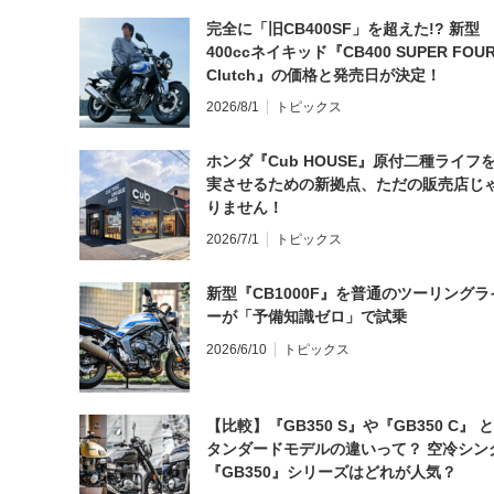
完全に「旧CB400SF」を超えた!? 新型
400ccネイキッド『CB400 SUPER FOUR
Clutch』の価格と発売日が決定！
2026/8/1
トピックス
ホンダ『Cub HOUSE』原付二種ライフ
実させるための新拠点、ただの販売店じ
りません！
2026/7/1
トピックス
新型『CB1000F』を普通のツーリングラ
ーが「予備知識ゼロ」で試乗
2026/6/10
トピックス
【比較】『GB350 S』や『GB350 C』 
タンダードモデルの違いって？ 空冷シン
『GB350』シリーズはどれが人気？