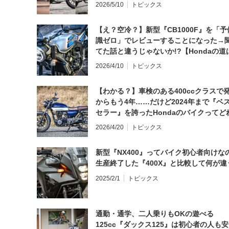
2026/5/10
トピックス
【え？空冷？】新型『CB1000F』を「予
識ゼロ」でレビューすることになった→
てた話と違うじゃないか!?【Hondaの道
日にしてならず／CB1000F ①第一印象 
2026/4/10
トピックス
【わかる？】車検のある400ccクラスで
からもう4年……だけど2024年まで『ベ
セラー』を誇ったHondaのバイクってど
と思う？
2026/4/20
トピックス
新型『NX400』ってバイク初心者向けな
生産終了した『400X』と比較して何が違
2025/2/1
トピックス
通勤・通学、二人乗りもOKの遊べる
125cc『ダックス125』は初心者の人も安