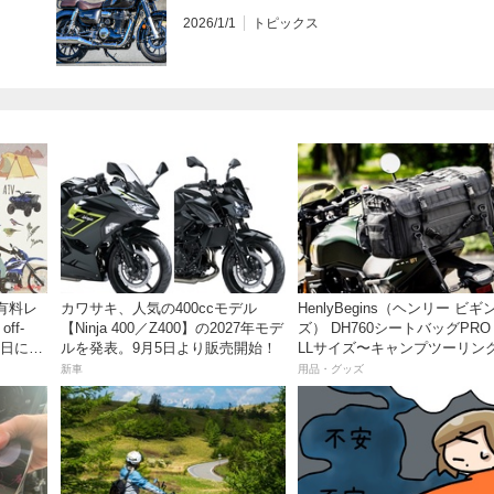
2026/1/1
トピックス
有料レ
カワサキ、人気の400ccモデル
HenlyBegins（ヘンリー ビギ
ff-
【Ninja 400／Z400】の2027年モデ
ズ） DH760シートバッグPRO
・6日にオ
ルを発表。9月5日より販売開始！
LLサイズ〜キャンプツーリン
ークで
も安心の大容量ツアーバッグ
新車
用品・グッズ