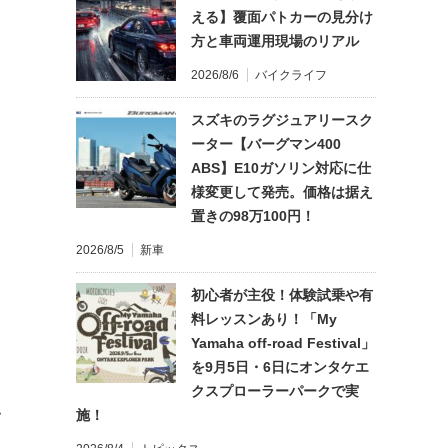
える】覆面パトカーの見分け
方と車両運用現場のリアル
2026/8/6
バイクライフ
スズキのラグジュアリースク
ーター【バーグマン400
ABS】E10ガソリン対応に仕
様変更して発売。価格は据え
置きの98万100円！
2026/8/5
新車
初心者が主役！体験試乗や有
料レッスンあり！「My
Yamaha off-road Festival」
を9月5日・6日にオンタケエ
クスプローラーパークで実
施！
て