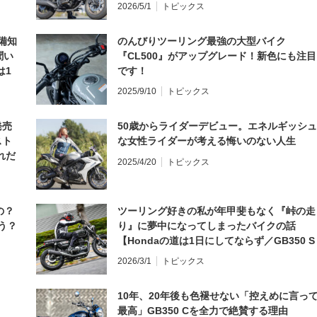
2026/5/1
トピックス
備知
のんびりツーリング最強の大型バイク
聞い
『CL500』がアップグレード！新色にも注目
は1
です！
編】
2025/9/10
トピックス
発売
50歳からライダーデビュー。エネルギッシュ
スト
な女性ライダーが考える悔いのない人生
れだ
2025/4/20
トピックス
の？
ツーリング好きの私が年甲斐もなく『峠の走
う？
り』に夢中になってしまったバイクの話
【Hondaの道は1日にしてならず／GB350 S
インプレ・レビュー 前編】
2026/3/1
トピックス
10年、20年後も色褪せない「控えめに言っ
最高」GB350 Cを全力で絶賛する理由