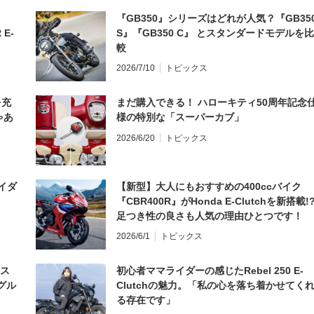
『GB350』シリーズはどれが人気？『GB35
 E-
S』『GB350 C』 とスタンダードモデルを比
較
2026/7/10
トピックス
を充
まだ購入できる！ ハローキティ50周年記念
ゃあ
様の特別な「スーパーカブ」
2026/6/20
トピックス
イダ
【新型】大人にもおすすめの400ccバイク
『CBR400R』がHonda E-Clutchを新搭載!
足つき性の良さも人気の理由ひとつです！
2026/6/1
トピックス
とス
初心者ママライダーの感じたRebel 250 E-
グル
Clutchの魅力。「私の心を落ち着かせてく
る存在です」