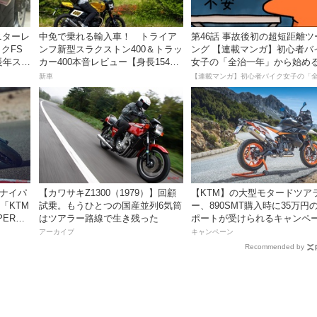
ニターレ
中免で乗れる輸入車！ トライア
第46話 事故後初の超短距離ツ
クFS
ンフ新型スラクストン400＆トラッ
ング 【連載マンガ】初心者バ
長年スト
カー400本音レビュー【身長154cm
女子の「全治一年」から始め
コレの
の足着きは？】
死回生日記
新車
スナイパ
【カワサキZ1300（1979）】回顧
【KTM】の大型モタードツア
「KTM
試乗。もうひとつの国産並列6気筒
ー、890SMT購入時に35万円
PER
はツアラー路線で生き残った
ポートが受けられるキャンペ
ートキャン
を実施中！
アーカイブ
キャンペーン
Recommended by