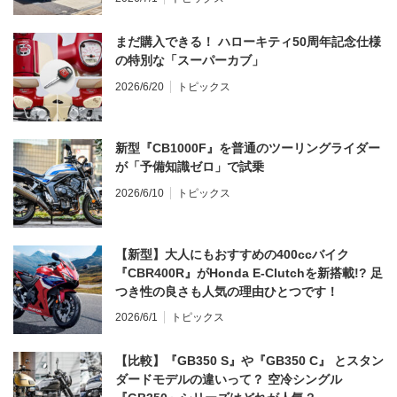
まだ購入できる！ ハローキティ50周年記念仕様
の特別な「スーパーカブ」
2026/6/20
トピックス
新型『CB1000F』を普通のツーリングライダー
が「予備知識ゼロ」で試乗
2026/6/10
トピックス
【新型】大人にもおすすめの400ccバイク
『CBR400R』がHonda E-Clutchを新搭載!? 足
つき性の良さも人気の理由ひとつです！
2026/6/1
トピックス
【比較】『GB350 S』や『GB350 C』 とスタン
ダードモデルの違いって？ 空冷シングル