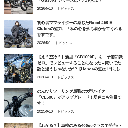
『GB350』シリーズはどれが人気？
2026/5/10
トピックス
初心者ママライダーの感じたRebel 250 E-
Clutchの魅力。「私の心を落ち着かせてくれる
存在です」
2026/5/1
トピックス
【え？空冷？】新型『CB1000F』を「予備知識
ゼロ」でレビューすることになった→聞いてた
話と違うじゃないか!?【Hondaの道は1日にし
てならず／CB1000F ①第一印象 編】
2026/4/10
トピックス
のんびりツーリング最強の大型バイク
『CL500』がアップグレード！新色にも注目で
す！
2025/9/10
トピックス
【わかる？】車検のある400ccクラスで発売か