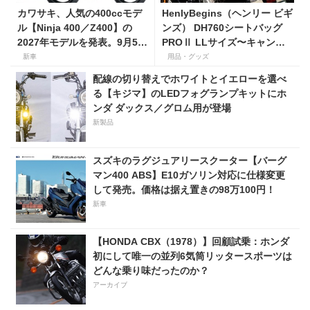
カワサキ、人気の400ccモデ
HenlyBegins（ヘンリー ビギ
ル【Ninja 400／Z400】の
ンズ） DH760シートバッグ
2027年モデルを発表。9月5日
PROⅡ LLサイズ〜キャンプ
より販売開始！
ツーリングにも安心の大容量
新車
用品・グッズ
ツアーバッグ〜
配線の切り替えでホワイトとイエローを選べ
る【キジマ】のLEDフォグランプキットにホ
ンダ ダックス／グロム用が登場
新製品
スズキのラグジュアリースクーター【バーグ
マン400 ABS】E10ガソリン対応に仕様変更
して発売。価格は据え置きの98万100円！
新車
【HONDA CBX（1978）】回顧試乗：ホンダ
初にして唯一の並列6気筒リッタースポーツは
どんな乗り味だったのか？
アーカイブ