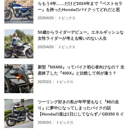
らもう4年……だけど2024年まで『ベストセラ
ー』を誇ったHondaのバイクってどれだと思
う？
2026/4/20
トピックス
50歳からライダーデビュー。エネルギッシュな
女性ライダーが考える悔いのない人生
2025/4/20
トピックス
新型『NX400』ってバイク初心者向けなの？ 生
産終了した『400X』と比較して何が違う？
2025/2/1
トピックス
ツーリング好きの私が年甲斐もなく『峠の走
り』に夢中になってしまったバイクの話
【Hondaの道は1日にしてならず／GB350 S イ
ンプレ・レビュー 前編】
2026/3/1
トピックス