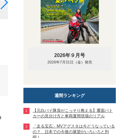
プリマベーラ150カラーバイブ「アウダーチェブルー」
2026年９月号
2026年7月31日（金）発売
週間ランキング
【元白バイ隊員がこっそり教える】覆面パト
カーの見分け方と車両運用現場のリアル
0
「走る宝石」MVアグスタは今どうなっている
の？ 日本での今後の展望がいろいろと判
明！