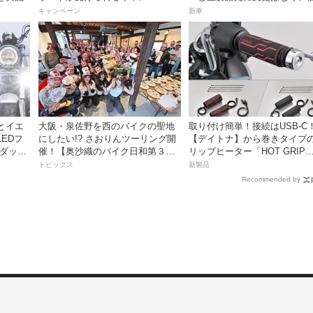
を実施中！
は据え置きの247万5000円！
キャンペーン
新車
とイエ
大阪・泉佐野を西のバイクの聖地
取り付け簡単！接続はUSB-C
EDフ
にしたい!? さおりんツーリング開
【デイトナ】から巻きタイプ
 ダック
催！【奥沙織のバイク日和第３
リップヒーター「HOT GRIP
回】
WRAP HEAT」が登場
トピックス
新製品
Recommended by