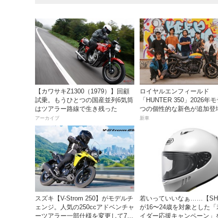
【カワサキZ1300（1979）】回顧
ロイヤルエンフィールド
試乗。もうひとつの国産並列6気筒
「HUNTER 350」2026年
はツアラー路線で生き残った
つの個性的な新色が追加登
アーカイブ
新車
スズキ【V-Strom 250】がモデルチ
若いっていいなぁ……【SH
ェンジ。人気の250ccアドベンチャ
が16〜24歳を対象とした
ーツアラー一部仕様を変更して7月
イダー応援キャンペーン」