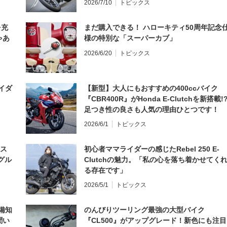
2026/7/10
トピックス
を充
まだ購入できる！ ハローキティ50周年記念
ゃあ
様の特別な「スーパーカブ」
2026/6/20
トピックス
イダ
【新型】大人にもおすすめの400ccバイク
『CBR400R』がHonda E-Clutchを新搭載!
足つき性の良さも人気の理由ひとつです！
2026/6/1
トピックス
とス
初心者ママライダーの感じたRebel 250 E-
グル
Clutchの魅力。「私の心を落ち着かせてく
る存在です」
2026/5/1
トピックス
備知
のんびりツーリング最強の大型バイク
聞い
『CL500』がアップグレード！新色にも注目