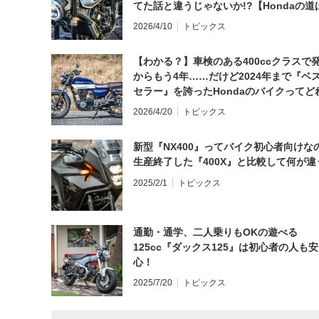
てた話と違うじゃないか!?【Hondaの道
日にしてならず／CB1000F ①第一印象 
2026/4/10
トピックス
【わかる？】車検のある400ccクラスで
からもう4年……だけど2024年まで『ベ
セラー』を誇ったHondaのバイクってど
と思う？
2026/4/20
トピックス
新型『NX400』ってバイク初心者向けな
生産終了した『400X』と比較して何が違
2025/2/1
トピックス
通勤・通学、二人乗りもOKの遊べる
125cc『ダックス125』は初心者の人も安
心！
2025/7/20
トピックス