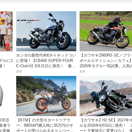
ホンダの新世代400ネイキッドつい
【カワサキZ900RS SE／ブ
モデルに2
に登場！【CB400 SUPER FOUR
ボールエディション／カフェ
場！
E-Clutch】8月21日に発売！ 価格
2026年モデル一気試乗。人気
99万8800円
産ネオレトロモデルが扱いや
新車
新車
上質に進化！
OEI】
【KTM】の大型モタードツアラ
【カワサキZ H2 SE】2027年
「若者ラ
ー、890SMT購入時に35万円のサ
ルを2026年9月5日に発売！ 
を実施
ポートが受けられるキャンペーン
ーと主要諸元に変更はなく、