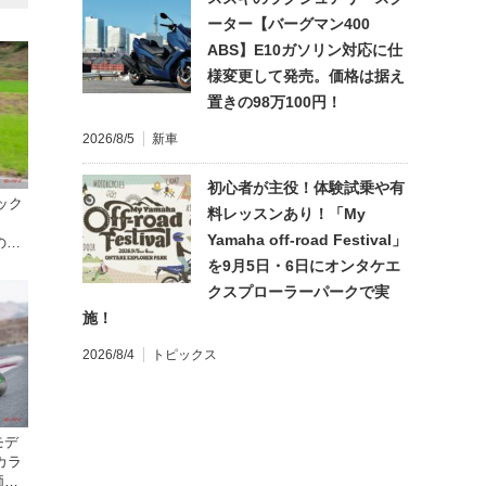
ーター【バーグマン400
ABS】E10ガソリン対応に仕
様変更して発売。価格は据え
置きの98万100円！
2026/8/5
新車
初心者が主役！体験試乗や有
ラック
料レッスンあり！「My
】
Yamaha off-road Festival」
の国
すく
を9月5日・6日にオンタケエ
クスプローラーパークで実
施！
2026/8/4
トピックス
モデ
カラ
価格