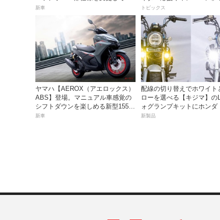
23日発売。価格68万5300円
新車
トピックス
ヤマハ【AEROX（アエロックス）
配線の切り替えでホワイト
ABS】登場。マニュアル車感覚の
ローを選べる【キジマ】のL
シフトダウンを楽しめる新型155cc
ォグランプキットにホンダ
スポーツスクーター8月31日発売。
ス／グロム用が登場
新車
新製品
価格48万1800円