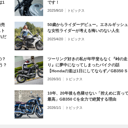
は1
です！
編】
2025/9/10
トピックス
発売
50歳からライダーデビュー。エネルギッシュ
スト
な女性ライダーが考える悔いのない人生
れだ
2025/4/20
トピックス
の？
ツーリング好きの私が年甲斐もなく『峠の走
う？
り』に夢中になってしまったバイクの話
【Hondaの道は1日にしてならず／GB350 S
インプレ・レビュー 前編】
2026/3/1
トピックス
10年、20年後も色褪せない「控えめに言っ
最高」GB350 Cを全力で絶賛する理由
2026/1/1
トピックス