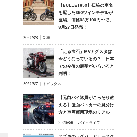
【BULLET650】伝統の車名
を冠した650ツインモデルが
登場。価格98万100円〜で、
8月27日発売！
2026/8/8
新車
「走る宝石」MVアグスタは
今どうなっているの？ 日本
での今後の展望がいろいろと
判明！
2026/8/7
トピックス
【元白バイ隊員がこっそり教
て
える】覆面パトカーの見分け
方と車両運用現場のリアル
2026/8/6
バイクライフ
スズキのラグジュアリースク