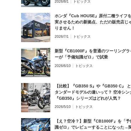
2026/8/1
トピックス
ホンダ『Cub HOUSE』原付二種ライフ
実させるための新拠点、ただの販売店じ
りません！
2026/7/1
トピックス
新型『CB1000F』を普通のツーリングラ
ーが「予備知識ゼロ」で試乗
2026/6/10
トピックス
【比較】『GB350 S』や『GB350 C』 
タンダードモデルの違いって？ 空冷シン
『GB350』シリーズはどれが人気？
2026/5/10
トピックス
【え？空冷？】新型『CB1000F』を「予
識ゼロ」でレビューすることになった→