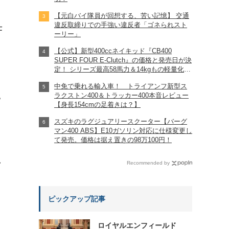
【元白バイ隊員が回想する、苦い記憶】 交通
違反取締りでの手強い違反者「ゴネられスト
仕
ーリー」
【公式】新型400ccネイキッド『CB400
SUPER FOUR E-Clutch』の価格と発売日が決
定！ シリーズ最高58馬力＆14kgもの軽量化!?
完全に「旧CB400SF」を超えた!?
中免で乗れる輸入車！ トライアンフ新型ス
【Honda2026新車ニュース】
ラクストン400＆トラッカー400本音レビュー
?
【身長154cmの足着きは？】
スズキのラグジュアリースクーター【バーグ
マン400 ABS】E10ガソリン対応に仕様変更し
て発売。価格は据え置きの98万100円！
れ
Recommended by
ピックアップ記事
ロイヤルエンフィールド