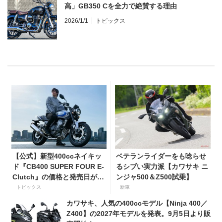
高」GB350 Cを全力で絶賛する理由
2026/1/1
トピックス
【公式】新型400ccネイキッ
ベテランライダーをも唸らせ
ド『CB400 SUPER FOUR E-
るシブい実力派【カワサキ ニ
Clutch』の価格と発売日が決
ンジャ500＆Z500試乗】
定！ シリーズ最高58馬力＆
トピックス
新車
14kgもの軽量化!? 完全に
カワサキ、人気の400ccモデル【Ninja 400／
「旧CB400SF」を超えた!?
Z400】の2027年モデルを発表。9月5日より販
【Honda2026新車ニュー