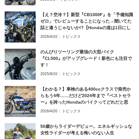
【え？空冷？】新型『CB1000F』を「予備知識
ゼロ」でレビューすることになった→聞いてた
話と違うじゃないか!?【Hondaの道は1日にし
てならず／CB1000F ①第一印象 編】
2026/4/10
トピックス
のんびりツーリング最強の大型バイク
『CL500』がアップグレード！新色にも注目で
す！
2025/9/10
トピックス
【わかる？】車検のある400ccクラスで発売か
らもう4年……だけど2024年まで『ベストセラ
ー』を誇ったHondaのバイクってどれだと思
う？
2026/4/20
トピックス
50歳からライダーデビュー。エネルギッシュな
女性ライダーが考える悔いのない人生