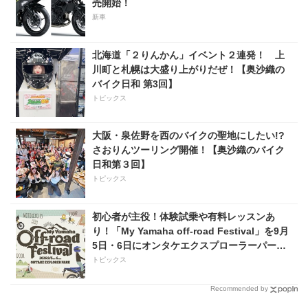
売開始！
ス】
新車
北海道「２りんかん」イベント２連発！ 上
川町と札幌は大盛り上がりだぜ！【奥沙織の
バイク日和 第3回】
トピックス
大阪・泉佐野を西のバイクの聖地にしたい!?
さおりんツーリング開催！【奥沙織のバイク
日和第３回】
トピックス
初心者が主役！体験試乗や有料レッスンあ
り！「My Yamaha off-road Festival」を9月
5日・6日にオンタケエクスプローラーパーク
で実施！
トピックス
Recommended by