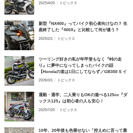
2025/4/20
トピックス
新型『NX400』ってバイク初心者向けなの？ 生
産終了した『400X』と比較して何が違う？
2025/2/1
トピックス
ツーリング好きの私が年甲斐もなく『峠の走
り』に夢中になってしまったバイクの話
【Hondaの道は1日にしてならず／GB350 S イ
ンプレ・レビュー 前編】
2026/3/1
トピックス
通勤・通学、二人乗りもOKの遊べる125cc『ダ
ックス125』は初心者の人も安心！
2025/7/20
トピックス
10年、20年後も色褪せない「控えめに言って最