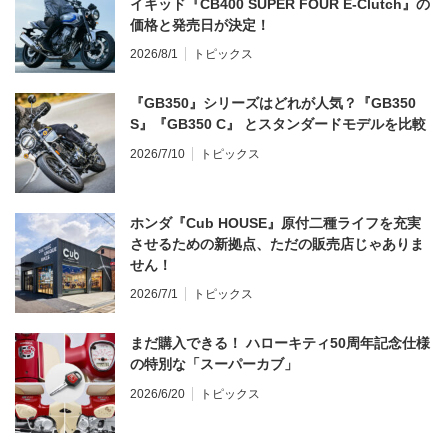
イキッド『CB400 SUPER FOUR E-Clutch』の
価格と発売日が決定！
2026/8/1
トピックス
『GB350』シリーズはどれが人気？『GB350
S』『GB350 C』 とスタンダードモデルを比較
2026/7/10
トピックス
ホンダ『Cub HOUSE』原付二種ライフを充実
させるための新拠点、ただの販売店じゃありま
せん！
2026/7/1
トピックス
まだ購入できる！ ハローキティ50周年記念仕様
の特別な「スーパーカブ」
2026/6/20
トピックス