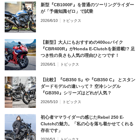
新型『CB1000F』を普通のツーリングライダー
が「予備知識ゼロ」で試乗
2026/6/10
トピックス
【新型】大人にもおすすめの400ccバイク
『CBR400R』がHonda E-Clutchを新搭載!? 足
つき性の良さも人気の理由ひとつです！
2026/6/1
トピックス
【比較】『GB350 S』や『GB350 C』 とスタン
ダードモデルの違いって？ 空冷シングル
『GB350』シリーズはどれが人気？
2026/5/10
トピックス
初心者ママライダーの感じたRebel 250 E-
Clutchの魅力。「私の心を落ち着かせてくれる
存在です」
2026/5/1
トピックス