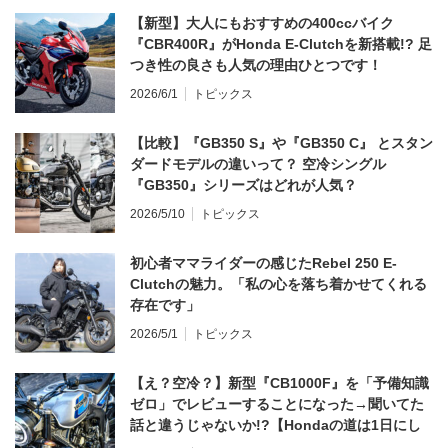
【新型】大人にもおすすめの400ccバイク
『CBR400R』がHonda E-Clutchを新搭載!? 足
つき性の良さも人気の理由ひとつです！
2026/6/1
トピックス
【比較】『GB350 S』や『GB350 C』 とスタン
ダードモデルの違いって？ 空冷シングル
『GB350』シリーズはどれが人気？
2026/5/10
トピックス
初心者ママライダーの感じたRebel 250 E-
Clutchの魅力。「私の心を落ち着かせてくれる
存在です」
2026/5/1
トピックス
【え？空冷？】新型『CB1000F』を「予備知識
ゼロ」でレビューすることになった→聞いてた
話と違うじゃないか!?【Hondaの道は1日にし
てならず／CB1000F ①第一印象 編】