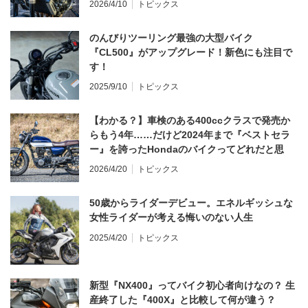
2026/4/10
トピックス
のんびりツーリング最強の大型バイク
『CL500』がアップグレード！新色にも注目で
す！
2025/9/10
トピックス
【わかる？】車検のある400ccクラスで発売か
らもう4年……だけど2024年まで『ベストセラ
ー』を誇ったHondaのバイクってどれだと思
う？
2026/4/20
トピックス
50歳からライダーデビュー。エネルギッシュな
女性ライダーが考える悔いのない人生
2025/4/20
トピックス
新型『NX400』ってバイク初心者向けなの？ 生
産終了した『400X』と比較して何が違う？