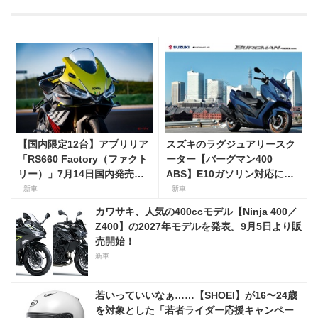
【国内限定12台】アプリリア
スズキのラグジュアリースク
「RS660 Factory（ファクト
ーター【バーグマン400
リー）」7月14日国内発売開
ABS】E10ガソリン対応に仕
始！ オーリンズ＆ウィングレ
様変更して発売。価格は据え
新車
新車
ット搭載の上級仕様は価格
置きの98万100円！
カワサキ、人気の400ccモデル【Ninja 400／
198万円！
Z400】の2027年モデルを発表。9月5日より販
売開始！
新車
若いっていいなぁ……【SHOEI】が16〜24歳
を対象とした「若者ライダー応援キャンペー