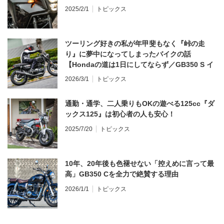
2025/2/1
トピックス
ツーリング好きの私が年甲斐もなく『峠の走
り』に夢中になってしまったバイクの話
【Hondaの道は1日にしてならず／GB350 S イ
ンプレ・レビュー 前編】
2026/3/1
トピックス
通勤・通学、二人乗りもOKの遊べる125cc『ダ
ックス125』は初心者の人も安心！
2025/7/20
トピックス
10年、20年後も色褪せない「控えめに言って最
高」GB350 Cを全力で絶賛する理由
2026/1/1
トピックス