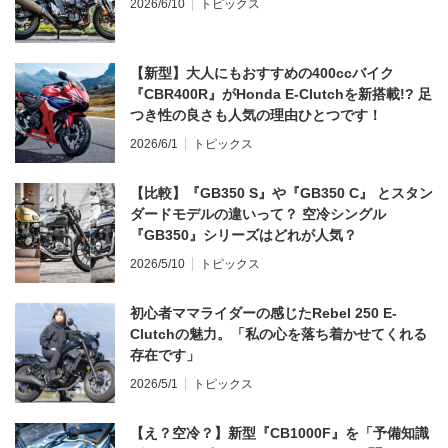
2026/6/10
トピックス
【新型】大人にもおすすめの400ccバイク
『CBR400R』がHonda E-Clutchを新搭載!? 足
つき性の良さも人気の理由ひとつです！
2026/6/1
トピックス
【比較】『GB350 S』や『GB350 C』 とスタン
ダードモデルの違いって？ 空冷シングル
『GB350』シリーズはどれが人気？
2026/5/10
トピックス
初心者ママライダーの感じたRebel 250 E-
Clutchの魅力。「私の心を落ち着かせてくれる
存在です」
2026/5/1
トピックス
【え？空冷？】新型『CB1000F』を「予備知識