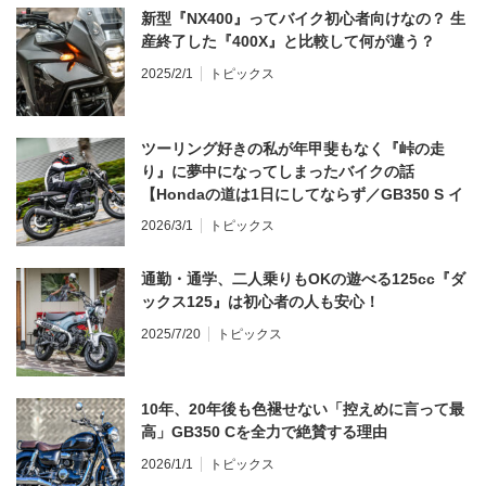
新型『NX400』ってバイク初心者向けなの？ 生
産終了した『400X』と比較して何が違う？
2025/2/1
トピックス
ツーリング好きの私が年甲斐もなく『峠の走
り』に夢中になってしまったバイクの話
【Hondaの道は1日にしてならず／GB350 S イ
ンプレ・レビュー 前編】
2026/3/1
トピックス
通勤・通学、二人乗りもOKの遊べる125cc『ダ
ックス125』は初心者の人も安心！
2025/7/20
トピックス
10年、20年後も色褪せない「控えめに言って最
高」GB350 Cを全力で絶賛する理由
2026/1/1
トピックス