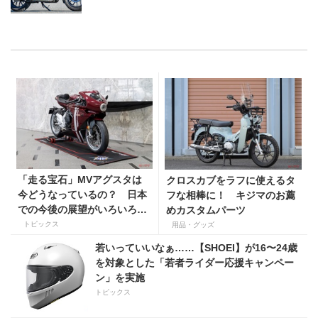
「走る宝石」MVアグスタは
クロスカブをラフに使えるタ
今どうなっているの？ 日本
フな相棒に！ キジマのお薦
での今後の展望がいろいろと
めカスタムパーツ
判明！
トピックス
用品・グッズ
若いっていいなぁ……【SHOEI】が16〜24歳
を対象とした「若者ライダー応援キャンペー
ン」を実施
トピックス