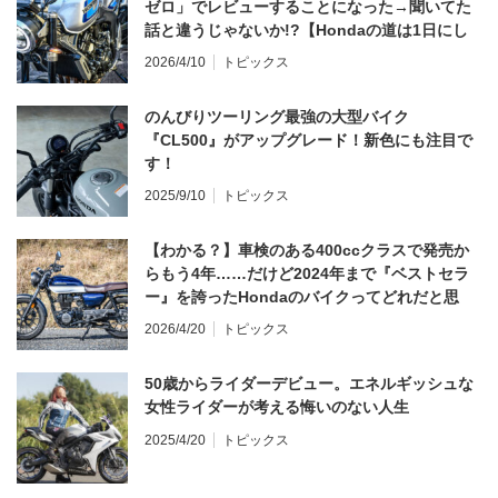
ゼロ」でレビューすることになった→聞いてた
話と違うじゃないか!?【Hondaの道は1日にし
てならず／CB1000F ①第一印象 編】
2026/4/10
トピックス
のんびりツーリング最強の大型バイク
『CL500』がアップグレード！新色にも注目で
す！
2025/9/10
トピックス
【わかる？】車検のある400ccクラスで発売か
らもう4年……だけど2024年まで『ベストセラ
ー』を誇ったHondaのバイクってどれだと思
う？
2026/4/20
トピックス
50歳からライダーデビュー。エネルギッシュな
女性ライダーが考える悔いのない人生
2025/4/20
トピックス