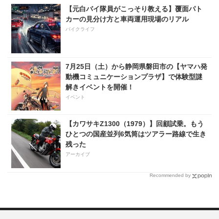
【元白バイ隊員がこっそり教える】覆面パト
カーの見分け方と車両運用現場のリアル
バイクライフ
7月25日（土）から静岡県磐田市の【ヤマハ発
動機コミュニケーションプラザ】で体験型謎
解きイベントを開催！
イベント
【カワサキZ1300（1979）】回顧試乗。もう
ひとつの国産並列6気筒はツアラー路線で生き
残った
アーカイブ
Recommended by