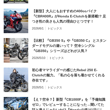
【新型】大人にもおすすめの400ccバイク
『CBR400R』がHonda E-Clutchを新搭載!? 足
つき性の良さも人気の理由ひとつです！
2026/6/1
トピックス
【比較】『GB350 S』や『GB350 C』 とスタン
ダードモデルの違いって？ 空冷シングル
『GB350』シリーズはどれが人気？
2026/5/10
トピックス
初心者ママライダーの感じたRebel 250 E-
Clutchの魅力。「私の心を落ち着かせてくれる
存在です」
2026/5/1
トピックス
【え？空冷？】新型『CB1000F』を「予備知識
ゼロ」でレビューすることになった→聞いてた
話と違うじゃないか!?【Hondaの道は1日にし