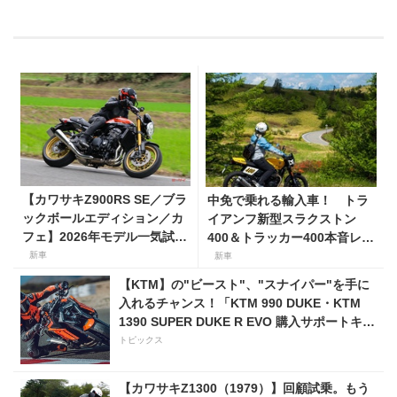
【カワサキZ900RS SE／ブラ
中免で乗れる輸入車！ トラ
ックボールエディション／カ
イアンフ新型スラクストン
フェ】2026年モデル一気試
400＆トラッカー400本音レビ
乗。人気の国産ネオレトロモ
ュー【身長154cmの足着き
新車
新車
デルが扱いやすく上質に進
は？】
【KTM】の"ビースト"、"スナイパー"を手に
化！
入れるチャンス！「KTM 990 DUKE・KTM
1390 SUPER DUKE R EVO 購入サポートキャ
ンペーン」
トピックス
【カワサキZ1300（1979）】回顧試乗。もう