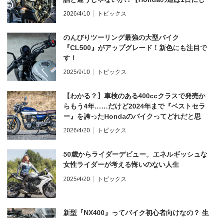
てならず／CB1000F ①第一印象 編】
2026/4/10
トピックス
のんびりツーリング最強の大型バイク
『CL500』がアップグレード！新色にも注目で
す！
2025/9/10
トピックス
【わかる？】車検のある400ccクラスで発売か
らもう4年……だけど2024年まで『ベストセラ
ー』を誇ったHondaのバイクってどれだと思
う？
2026/4/20
トピックス
50歳からライダーデビュー。エネルギッシュな
女性ライダーが考える悔いのない人生
2025/4/20
トピックス
新型『NX400』ってバイク初心者向けなの？ 生