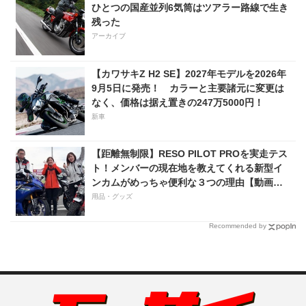
ひとつの国産並列6気筒はツアラー路線で生き
残った
アーカイブ
【カワサキZ H2 SE】2027年モデルを2026年
9月5日に発売！ カラーと主要諸元に変更は
なく、価格は据え置きの247万5000円！
新車
【距離無制限】RESO PILOT PROを実走テス
ト！メンバーの現在地を教えてくれる新型イ
ンカムがめっちゃ便利な３つの理由【動画付
き】
用品・グッズ
Recommended by