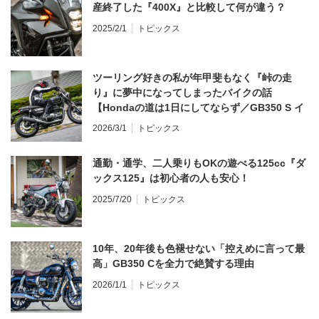
産終了した『400X』と比較して何が違う？
2025/2/1
トピックス
ツーリング好きの私が年甲斐もなく『峠の走
り』に夢中になってしまったバイクの話
【Hondaの道は1日にしてならず／GB350 S イ
ンプレ・レビュー 前編】
2026/3/1
トピックス
通勤・通学、二人乗りもOKの遊べる125cc『ダ
ックス125』は初心者の人も安心！
2025/7/20
トピックス
10年、20年後も色褪せない「控えめに言って最
高」GB350 Cを全力で絶賛する理由
2026/1/1
トピックス