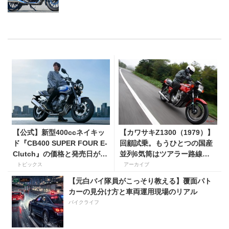
【公式】新型400ccネイキッ
【カワサキZ1300（1979）】
ド『CB400 SUPER FOUR E-
回顧試乗。もうひとつの国産
Clutch』の価格と発売日が決
並列6気筒はツアラー路線で
定！ シリーズ最高58馬力＆
生き残った
トピックス
アーカイブ
14kgもの軽量化!? 完全に
【元白バイ隊員がこっそり教える】覆面パト
「旧CB400SF」を超えた!?
カーの見分け方と車両運用現場のリアル
【Honda2026新車ニュー
バイクライフ
ス】