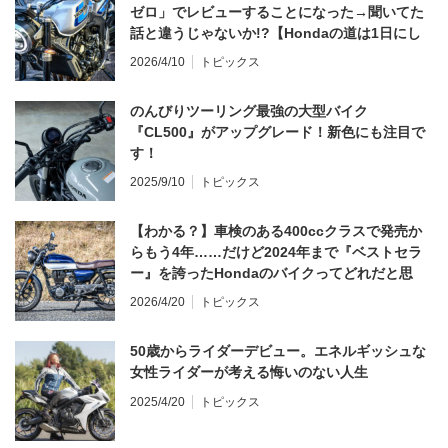
ゼロ」でレビューすることになった→聞いてた
話と違うじゃないか!?【Hondaの道は1日にし
てならず／CB1000F ①第一印象 編】
2026/4/10
トピックス
のんびりツーリング最強の大型バイク
『CL500』がアップグレード！新色にも注目で
す！
2025/9/10
トピックス
【わかる？】車検のある400ccクラスで発売か
らもう4年……だけど2024年まで『ベストセラ
ー』を誇ったHondaのバイクってどれだと思
う？
2026/4/20
トピックス
50歳からライダーデビュー。エネルギッシュな
女性ライダーが考える悔いのない人生
2025/4/20
トピックス