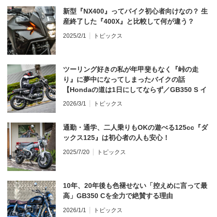
新型『NX400』ってバイク初心者向けなの？ 生
産終了した『400X』と比較して何が違う？
2025/2/1
トピックス
ツーリング好きの私が年甲斐もなく『峠の走
り』に夢中になってしまったバイクの話
【Hondaの道は1日にしてならず／GB350 S イ
ンプレ・レビュー 前編】
2026/3/1
トピックス
通勤・通学、二人乗りもOKの遊べる125cc『ダ
ックス125』は初心者の人も安心！
2025/7/20
トピックス
10年、20年後も色褪せない「控えめに言って最
高」GB350 Cを全力で絶賛する理由
2026/1/1
トピックス