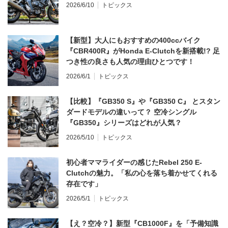
2026/6/10
トピックス
【新型】大人にもおすすめの400ccバイク
『CBR400R』がHonda E-Clutchを新搭載!? 足
つき性の良さも人気の理由ひとつです！
2026/6/1
トピックス
【比較】『GB350 S』や『GB350 C』 とスタン
ダードモデルの違いって？ 空冷シングル
『GB350』シリーズはどれが人気？
2026/5/10
トピックス
初心者ママライダーの感じたRebel 250 E-
Clutchの魅力。「私の心を落ち着かせてくれる
存在です」
2026/5/1
トピックス
【え？空冷？】新型『CB1000F』を「予備知識