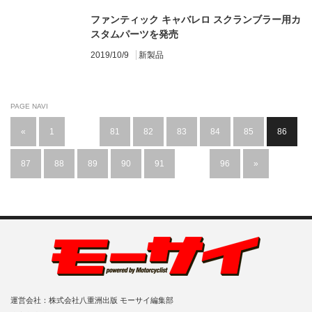
ファンティック キャバレロ スクランブラー用カ
スタムパーツを発売
2019/10/9
新製品
PAGE NAVI
«
1
…
81
82
83
84
85
86
87
88
89
90
91
…
96
»
運営会社：株式会社八重洲出版 モーサイ編集部