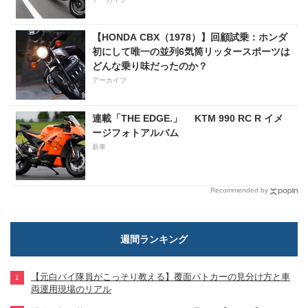
【HONDA CBX（1978）】回顧試乗：ホンダ
初にして唯一の並列6気筒リッタースポーツは
どんな乗り味だったのか？
アーカイブ
連載「THE EDGE.」 KTM 990 RC R イメ
ージフォトアルバム
新車
Recommended by
週間ランキング
【元白バイ隊員がこっそり教える】覆面パトカーの見分け方と車
両運用現場のリアル