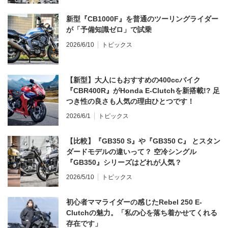
新型『CB1000F』を普通のツーリングライダー
が「予備知識ゼロ」で試乗
2026/6/10
トピックス
【新型】大人にもおすすめの400ccバイク
『CBR400R』がHonda E-Clutchを新搭載!? 足
つき性の良さも人気の理由ひとつです！
2026/6/1
トピックス
【比較】『GB350 S』や『GB350 C』 とスタン
ダードモデルの違いって？ 空冷シングル
『GB350』シリーズはどれが人気？
2026/5/10
トピックス
初心者ママライダーの感じたRebel 250 E-
Clutchの魅力。「私の心を落ち着かせてくれる
存在です」