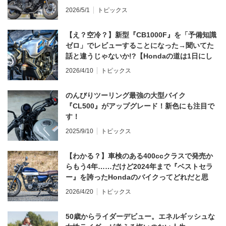
2026/5/1
トピックス
【え？空冷？】新型『CB1000F』を「予備知識
ゼロ」でレビューすることになった→聞いてた
話と違うじゃないか!?【Hondaの道は1日にし
てならず／CB1000F ①第一印象 編】
2026/4/10
トピックス
のんびりツーリング最強の大型バイク
『CL500』がアップグレード！新色にも注目で
す！
2025/9/10
トピックス
【わかる？】車検のある400ccクラスで発売か
らもう4年……だけど2024年まで『ベストセラ
ー』を誇ったHondaのバイクってどれだと思
う？
2026/4/20
トピックス
50歳からライダーデビュー。エネルギッシュな