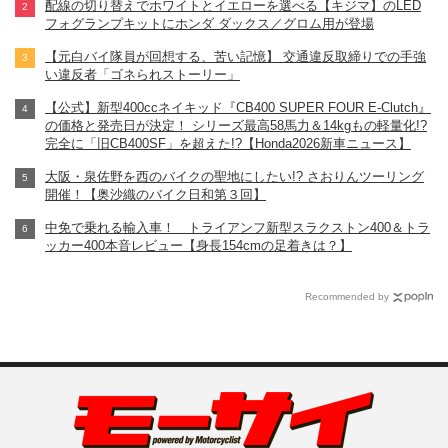
配線の切り替えでホワイトとイエローを選べる【キジマ】のLED
フォグランプキットにホンダ ダックス／グロム用が登場
【元白バイ隊員が回想する、苦い記憶】 交通違反取締りでの手強
い違反者「ゴネられストーリー」
【公式】新型400ccネイキッド『CB400 SUPER FOUR E-Clutch』
の価格と発売日が決定！ シリーズ最高58馬力＆14kgもの軽量化!?
完全に「旧CB400SF」を超えた!?【Honda2026新車ニュース】
大阪・泉佐野を西のバイクの聖地にしたい!? さおりんツーリング
開催！【奥沙織のバイク日和第３回】
中免で乗れる輸入車！ トライアンフ新型スラクストン400＆トラ
ッカー400本音レビュー【身長154cmの足着きは？】
Recommended by