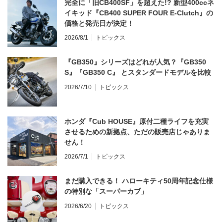
完全に「旧CB400SF」を超えた!? 新型400ccネ
イキッド『CB400 SUPER FOUR E-Clutch』の
価格と発売日が決定！
2026/8/1
トピックス
『GB350』シリーズはどれが人気？『GB350
S』『GB350 C』 とスタンダードモデルを比較
2026/7/10
トピックス
ホンダ『Cub HOUSE』原付二種ライフを充実
させるための新拠点、ただの販売店じゃありま
せん！
2026/7/1
トピックス
まだ購入できる！ ハローキティ50周年記念仕様
の特別な「スーパーカブ」
2026/6/20
トピックス