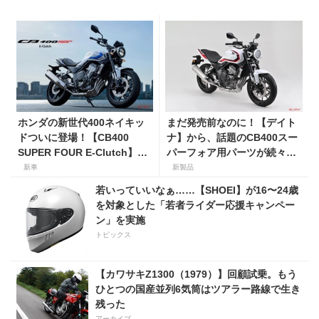
ホンダの新世代400ネイキッ
まだ発売前なのに！【デイト
ドついに登場！【CB400
ナ】から、話題のCB400スー
SUPER FOUR E-Clutch】8
パーフォア用パーツが続々登
月21日に発売！ 価格99万
場！
新車
新製品
8800円
若いっていいなぁ……【SHOEI】が16〜24歳
を対象とした「若者ライダー応援キャンペー
ン」を実施
トピックス
【カワサキZ1300（1979）】回顧試乗。もう
ひとつの国産並列6気筒はツアラー路線で生き
残った
アーカイブ