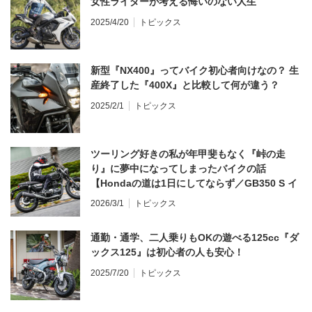
女性ライダーが考える悔いのない人生
2025/4/20
トピックス
新型『NX400』ってバイク初心者向けなの？ 生
産終了した『400X』と比較して何が違う？
2025/2/1
トピックス
ツーリング好きの私が年甲斐もなく『峠の走
り』に夢中になってしまったバイクの話
【Hondaの道は1日にしてならず／GB350 S イ
ンプレ・レビュー 前編】
2026/3/1
トピックス
通勤・通学、二人乗りもOKの遊べる125cc『ダ
ックス125』は初心者の人も安心！
2025/7/20
トピックス