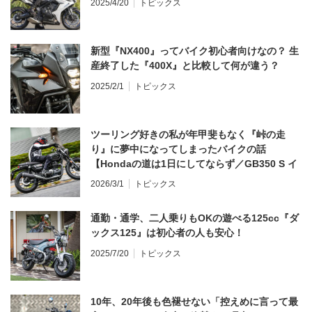
2025/4/20
トピックス
新型『NX400』ってバイク初心者向けなの？ 生
産終了した『400X』と比較して何が違う？
2025/2/1
トピックス
ツーリング好きの私が年甲斐もなく『峠の走
り』に夢中になってしまったバイクの話
【Hondaの道は1日にしてならず／GB350 S イ
ンプレ・レビュー 前編】
2026/3/1
トピックス
通勤・通学、二人乗りもOKの遊べる125cc『ダ
ックス125』は初心者の人も安心！
2025/7/20
トピックス
10年、20年後も色褪せない「控えめに言って最