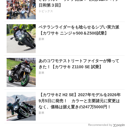
日和第３回】
トピックス
ベテランライダーをも唸らせるシブい実力派
【カワサキ ニンジャ500＆Z500試乗】
新車
あのコワモテストリートファイターが帰って
きた！【カワサキ Z1100 SE 試乗】
新車
【カワサキZ H2 SE】2027年モデルを2026年
9月5日に発売！ カラーと主要諸元に変更は
なく、価格は据え置きの247万5000円！
新車
Recommended by