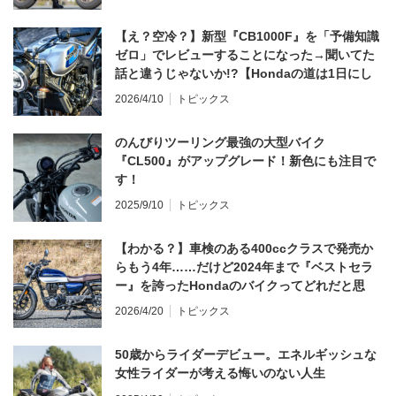
【え？空冷？】新型『CB1000F』を「予備知識
ゼロ」でレビューすることになった→聞いてた
話と違うじゃないか!?【Hondaの道は1日にし
てならず／CB1000F ①第一印象 編】
2026/4/10
トピックス
のんびりツーリング最強の大型バイク
『CL500』がアップグレード！新色にも注目で
す！
2025/9/10
トピックス
【わかる？】車検のある400ccクラスで発売か
らもう4年……だけど2024年まで『ベストセラ
ー』を誇ったHondaのバイクってどれだと思
う？
2026/4/20
トピックス
50歳からライダーデビュー。エネルギッシュな
女性ライダーが考える悔いのない人生