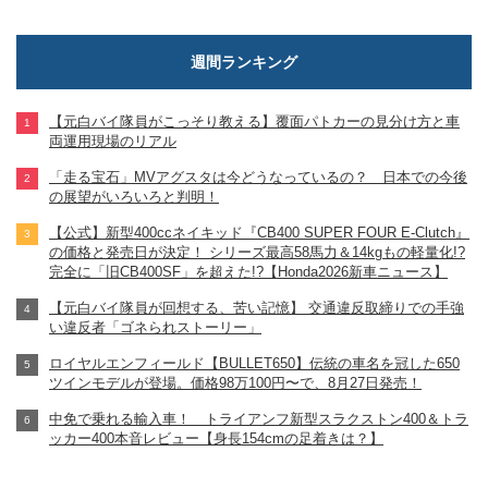
週間ランキング
【元白バイ隊員がこっそり教える】覆面パトカーの見分け方と車
両運用現場のリアル
「走る宝石」MVアグスタは今どうなっているの？ 日本での今後
の展望がいろいろと判明！
【公式】新型400ccネイキッド『CB400 SUPER FOUR E-Clutch』
の価格と発売日が決定！ シリーズ最高58馬力＆14kgもの軽量化!?
完全に「旧CB400SF」を超えた!?【Honda2026新車ニュース】
【元白バイ隊員が回想する、苦い記憶】 交通違反取締りでの手強
い違反者「ゴネられストーリー」
ロイヤルエンフィールド【BULLET650】伝統の車名を冠した650
ツインモデルが登場。価格98万100円〜で、8月27日発売！
中免で乗れる輸入車！ トライアンフ新型スラクストン400＆トラ
ッカー400本音レビュー【身長154cmの足着きは？】