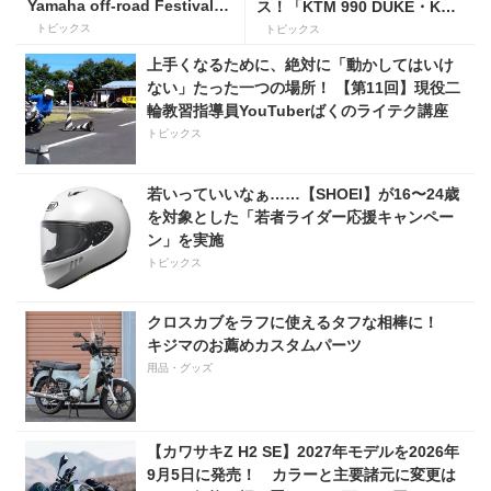
Yamaha off-road Festival」
ス！「KTM 990 DUKE・KTM
を9月5日・6日にオンタケエ
1390 SUPER DUKE R EVO
トピックス
トピックス
クスプローラーパークで実
購入サポートキャンペーン」
上手くなるために、絶対に「動かしてはいけ
施！
ない」たった一つの場所！ 【第11回】現役二
輪教習指導員YouTuberばくのライテク講座
トピックス
若いっていいなぁ……【SHOEI】が16〜24歳
を対象とした「若者ライダー応援キャンペー
ン」を実施
トピックス
クロスカブをラフに使えるタフな相棒に！
キジマのお薦めカスタムパーツ
用品・グッズ
【カワサキZ H2 SE】2027年モデルを2026年
9月5日に発売！ カラーと主要諸元に変更は