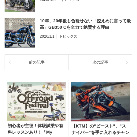
10年、20年後も色褪せない「控えめに言って最
高」GB350 Cを全力で絶賛する理由
2026/1/1
トピックス
前の記事
次の記事
初心者が主役！体験試乗や有
【KTM】の"ビースト"、"ス
料レッスンあり！「My
ナイパー"を手に入れるチャン