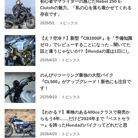
初心者ママライダーの感じたRebel 250 E-
Clutchの魅力。「私の心を落ち着かせてくれる
存在です」
2026/5/1
トピックス
【え？空冷？】新型『CB1000F』を「予備知識
ゼロ」でレビューすることになった→聞いてた
話と違うじゃないか!?【Hondaの道は1日にし
てならず／CB1000F ①第一印象 編】
2026/4/10
トピックス
のんびりツーリング最強の大型バイク
『CL500』がアップグレード！新色にも注目で
す！
2025/9/10
トピックス
【わかる？】車検のある400ccクラスで発売か
らもう4年……だけど2024年まで『ベストセラ
ー』を誇ったHondaのバイクってどれだと思
う？
2026/4/20
トピックス