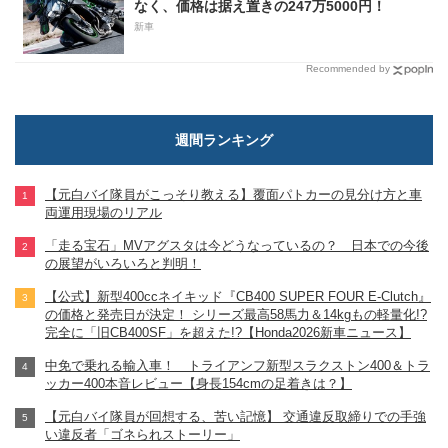
なく、価格は据え置きの247万5000円！
新車
Recommended by
週間ランキング
【元白バイ隊員がこっそり教える】覆面パトカーの見分け方と車
両運用現場のリアル
「走る宝石」MVアグスタは今どうなっているの？ 日本での今後
の展望がいろいろと判明！
【公式】新型400ccネイキッド『CB400 SUPER FOUR E-Clutch』
の価格と発売日が決定！ シリーズ最高58馬力＆14kgもの軽量化!?
完全に「旧CB400SF」を超えた!?【Honda2026新車ニュース】
中免で乗れる輸入車！ トライアンフ新型スラクストン400＆トラ
ッカー400本音レビュー【身長154cmの足着きは？】
【元白バイ隊員が回想する、苦い記憶】 交通違反取締りでの手強
い違反者「ゴネられストーリー」