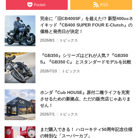
Pocket
RSS
完全に「旧CB400SF」を超えた!? 新型400ccネ
イキッド『CB400 SUPER FOUR E-Clutch』の
価格と発売日が決定！
2026/8/1
トピックス
『GB350』シリーズはどれが人気？『GB350
S』『GB350 C』 とスタンダードモデルを比較
2026/7/10
トピックス
ホンダ『Cub HOUSE』原付二種ライフを充実
させるための新拠点、ただの販売店じゃありま
せん！
2026/7/1
トピックス
まだ購入できる！ ハローキティ50周年記念仕様
の特別な「スーパーカブ」