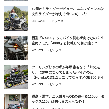
50歳からライダーデビュー。エネルギッシュな
女性ライダーが考える悔いのない人生
2025/4/20
トピックス
新型『NX400』ってバイク初心者向けなの？ 生
産終了した『400X』と比較して何が違う？
2025/2/1
トピックス
ツーリング好きの私が年甲斐もなく『峠の走
り』に夢中になってしまったバイクの話
【Hondaの道は1日にしてならず／GB350 S イ
ンプレ・レビュー 前編】
2026/3/1
トピックス
通勤・通学、二人乗りもOKの遊べる125cc『ダ
ックス125』は初心者の人も安心！
2025/7/20
トピックス