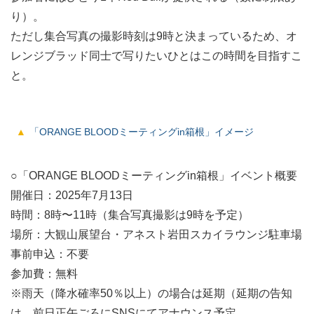
り）。
ただし集合写真の撮影時刻は9時と決まっているため、オ
レンジブラッド同士で写りたいひとはこの時間を目指すこ
と。
「ORANGE BLOODミーティングin箱根」イメージ
○「ORANGE BLOODミーティングin箱根」イベント概要
開催日：2025年7月13日
時間：8時〜11時（集合写真撮影は9時を予定）
場所：大観山展望台・アネスト岩田スカイラウンジ駐車場
事前申込：不要
参加費：無料
※雨天（降水確率50％以上）の場合は延期（延期の告知
は、前日正午ごろにSNSにてアナウンス予定。