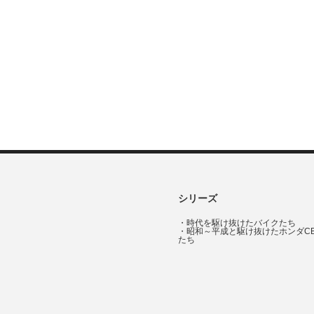
シリーズ
・
時代を駆け抜けたバイクたち
・
昭和～平成と駆け抜けたホンダC
たち