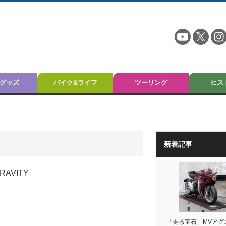
グッズ
バイク&ライフ
ツーリング
ヒス
新着記事
「走る宝石」MVアグ