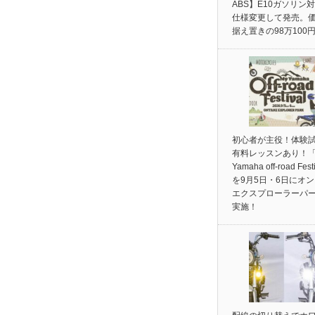
ABS】E10ガソリン
仕様変更して発売。
据え置きの98万100
初心者が主役！体験
有料レッスンあり！「
Yamaha off-road Fest
を9月5日・6日にオ
エクスプローラーパ
実施！