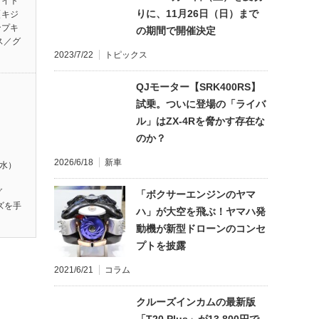
ワイト
りに、11月26日（日）まで
【キジ
ンプキ
の期間で開催決定
ス／グ
2023/7/22
トピックス
QJモーター【SRK400RS】
試乗。ついに登場の「ライバ
ル」はZX-4Rを脅かす存在な
のか？
2026/6/18
新車
（水）
】
グ
「ボクサーエンジンのヤマ
ズを手
ハ」が大空を飛ぶ！ヤマハ発
動機が新型ドローンのコンセ
プトを披露
2021/6/21
コラム
クルーズインカムの最新版