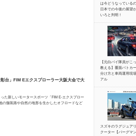
は今どうなっている
日本での今後の展望
いろと判明！
【元白バイ隊員がこ
教える】覆面パトカ
分け方と車両運用現
アル
台」FIM Eエクスプローラー大阪大会で大
った新しいモータースポーツ「FIM E-エクスプロー
地の舗装路や自然の地形を生かしたオフロードなど
スズキのラグジュア
クーター【バーグマン