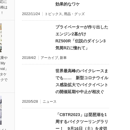
対応に
効果的なワケ
価格は
円！
2022/11/24
トピックス
,
用品・グッズ
プライベーターが作り出した
エンジン2基がけ
RZ500R「伝説のダイシン3
気筒RZに憧れて」
試乗や
2018/4/2
アーカイブ
,
新車
My
ival」
世界最高峰のバイクレースま
ンタケ
でも…… 新型コロナウイル
ークで
ス感染拡大でバイクイベント
の開催延期や中止が相次ぐ
2020/5/28
ニュース
「CBTR2023」は琵琶湖を1
周するバイクツーリングラリ
ー！ 9月16日（土）を皮切