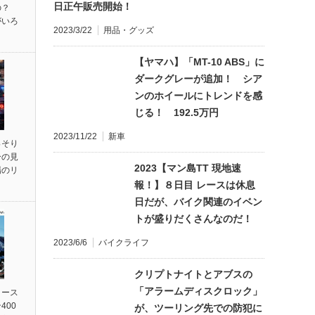
日正午販売開始！
の？
がいろ
2023/3/22
用品・グッズ
【ヤマハ】「MT-10 ABS」に
ダークグレーが追加！ シア
ンのホイールにトレンドを感
じる！ 192.5万円
2023/11/22
新車
っそり
ーの見
2023【マン島TT 現地速
場のリ
報！】８日目 レースは休息
日だが、バイク関連のイベン
トが盛りだくさんなのだ！
2023/6/6
バイクライフ
クリプトナイトとアブスの
「アラームディスクロック」
リース
400
が、ツーリング先での防犯に