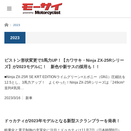
ホーム
2023
2023
ピストン形状変更で3馬力UP！【カワサキ・Ninja ZX-25Rシリー
ズ】が2023モデルに！ 新色や新サスの採用も！！
■Ninja ZX-25R SE KRT EDITIONライムグリーン×エボニー（GN1）圧縮比を
12.5とし、3馬力アップ！ よくやった！Ninja ZX-25Rシリーズは「249cm³
並列4気筒…
2023/3/16
新車
ドゥカティが2023年モデルとなる新型スクランブラーを発表！
軽量化と電子制御の充実化に注目！ドゥカティは11月7日（日本時間8日）、