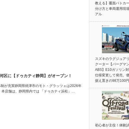
教える】覆面パトカ
分け方と車両運用現
アル
スズキのラグジュア
クーター【バーグマン
ABS】E10ガソリン
仕様変更して発売。
駿河区に【ドゥカティ静岡】がオープン！
据え置きの98万100
制が充実静岡県焼津市のモト・グラッツェは2026年
。本店舗は、静岡県内では 「ドゥカティ浜松」…
初心者が主役！体験