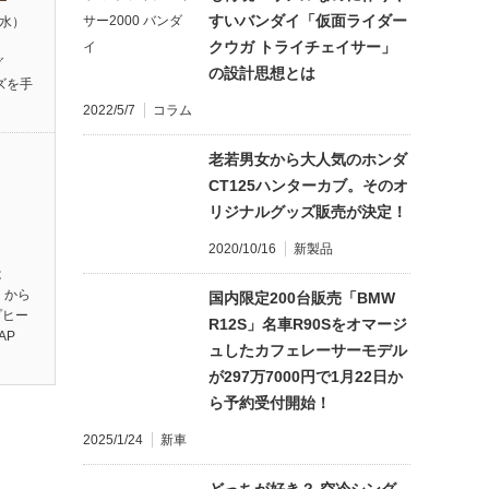
すいバンダイ「仮面ライダー
（水）
】
クウガ トライチェイサー」
グ
の設計思想とは
ズを手
2022/5/7
コラム
老若男女から大人気のホンダ
CT125ハンターカブ。そのオ
リジナルグッズ販売が決定！
2020/10/16
新製品
は
】から
国内限定200台販売「BMW
プヒー
R12S」名車R90Sをオマージ
AP
ュしたカフェレーサーモデル
が297万7000円で1月22日か
ら予約受付開始！
2025/1/24
新車