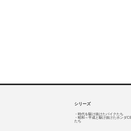
シリーズ
・
時代を駆け抜けたバイクたち
・
昭和～平成と駆け抜けたホンダC
たち