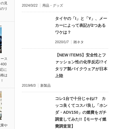
ーの見
2024/3/22
用品・グッズ
場のリ
タイヤの「I」と「Y」、メー
カーによって表記が2つある
ワケは？
2020/1/7
雑ネタ
【NEW ITEMS】安全性とフ
リース
ァッション性の化学反応!?イ
400
タリア製バイクウェアが日本
対応に
価格は
上陸
円！
2019/6/3
新製品
コレ1台で十分じゃね!? カ
ッコ良くてコスパ良し「ホン
ダ・ADV150」の燃費をガチ
調査してみた!!【モーサイ燃
試乗や
費調査室】