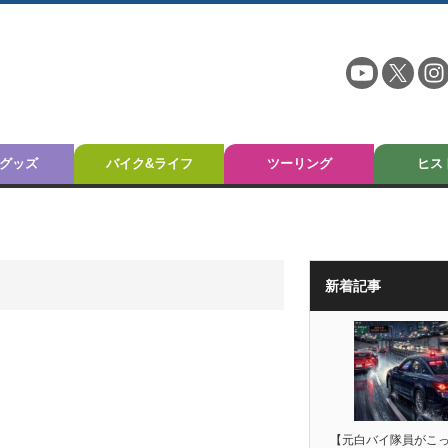
グッズ
バイク&ライフ
ツーリング
ヒス
新着記事
【元白バイ隊員がこ