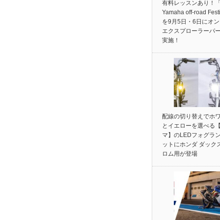
有料レッスンあり！「
Yamaha off-road Fest
を9月5日・6日にオ
エクスプローラーパ
実施！
配線の切り替えでホ
とイエローを選べる
マ】のLEDフォグラ
ットにホンダ ダック
ロム用が登場