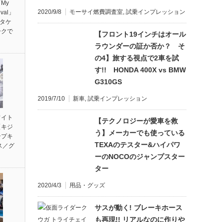
My
2020/9/8
モーサイ燃費調査室
,
試乗インプレッション
ival」
ンタケ
ークで
【フロント19インチはオール
ラウンダーの証か否か？ そ
の4】旅する視点で2車を試
す!! HONDA 400X vs BMW
G310GS
2019/7/10
新車
,
試乗インプレッション
ワイト
【テクノロジーが愛車を救
【キジ
う】メーカーでも使っている
ンプキ
TEXAのテスター&ハイパワ
ス／グ
ーのNOCOのジャンプスター
ター
2020/4/3
用品・グッズ
サスが動く! ブレーキホース
も再現!! リアルなのに作りや