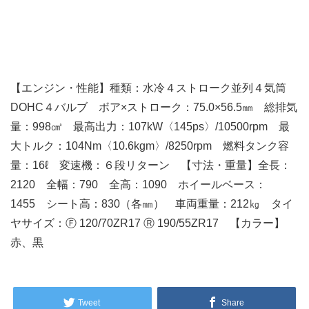
【エンジン・性能】種類：水冷４ストローク並列４気筒
DOHC４バルブ ボア×ストローク：75.0×56.5㎜ 総排気
量：998㎤ 最高出力：107kW〈145ps〉/10500rpm 最
大トルク：104Nm〈10.6kgm〉/8250rpm 燃料タンク容
量：16ℓ 変速機：６段リターン 【寸法・重量】全長：
2120 全幅：790 全高：1090 ホイールベース：
1455 シート高：830（各㎜） 車両重量：212㎏ タイ
ヤサイズ：Ⓕ 120/70ZR17 Ⓡ 190/55ZR17 【カラー】
赤、黒
Tweet
Share