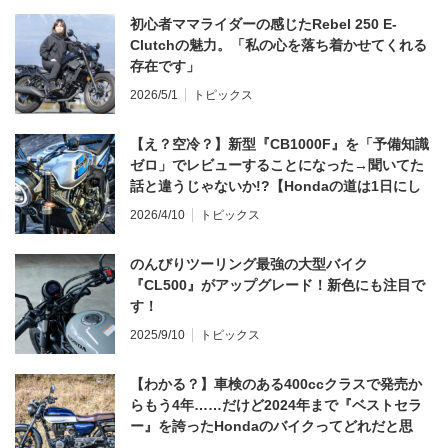
初心者ママライダーの感じたRebel 250 E-
Clutchの魅力。「私の心を落ち着かせてくれる
存在です」
2026/5/1
トピックス
【え？空冷？】新型『CB1000F』を「予備知識
ゼロ」でレビューすることになった→聞いてた
話と違うじゃないか!?【Hondaの道は1日にし
てならず／CB1000F ①第一印象 編】
2026/4/10
トピックス
のんびりツーリング最強の大型バイク
『CL500』がアップグレード！新色にも注目で
す！
2025/9/10
トピックス
【わかる？】車検のある400ccクラスで発売か
らもう4年……だけど2024年まで『ベストセラ
ー』を誇ったHondaのバイクってどれだと思
う？