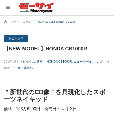
ホーム
トピックス
,
新車
【NEW MODEL】HONDA CB1000R
トピックス
【NEW MODEL】HONDA CB1000R
2018/4/6
トピックス
,
新車
HONDA CB1000R
,
ニューモデル
,
ホンダ
投
稿者:
モーサイ編集部
＂新世代のCB像＂を具現化した
スポ
ーツネイキッド
価格：163万6200円 発売日：４月２日