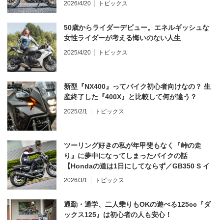
2026/4/20
トピックス
50歳からライダーデビュー。エネルギッシュな
女性ライダーが考える悔いのない人生
2025/4/20
トピックス
新型『NX400』ってバイク初心者向けなの？ 生
産終了した『400X』と比較して何が違う？
2025/2/1
トピックス
ツーリング好きの私が年甲斐もなく『峠の走
り』に夢中になってしまったバイクの話
【Hondaの道は1日にしてならず／GB350 S イ
ンプレ・レビュー 前編】
2026/3/1
トピックス
通勤・通学、二人乗りもOKの遊べる125cc『ダ
ックス125』は初心者の人も安心！