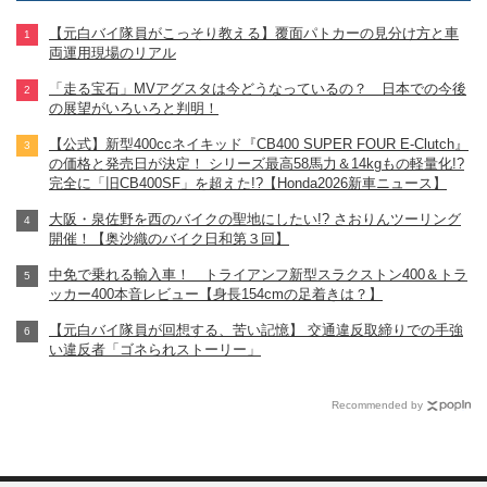
【元白バイ隊員がこっそり教える】覆面パトカーの見分け方と車
両運用現場のリアル
「走る宝石」MVアグスタは今どうなっているの？ 日本での今後
の展望がいろいろと判明！
【公式】新型400ccネイキッド『CB400 SUPER FOUR E-Clutch』
の価格と発売日が決定！ シリーズ最高58馬力＆14kgもの軽量化!?
完全に「旧CB400SF」を超えた!?【Honda2026新車ニュース】
大阪・泉佐野を西のバイクの聖地にしたい!? さおりんツーリング
開催！【奥沙織のバイク日和第３回】
中免で乗れる輸入車！ トライアンフ新型スラクストン400＆トラ
ッカー400本音レビュー【身長154cmの足着きは？】
【元白バイ隊員が回想する、苦い記憶】 交通違反取締りでの手強
い違反者「ゴネられストーリー」
Recommended by