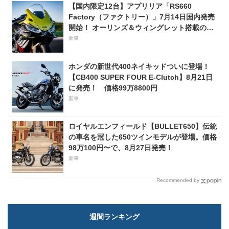
【国内限定12台】アプリリア「RS660
Factory（ファクトリー）」7月14日国内発売
開始！ オーリンズ＆ウィングレット搭載の上
級仕様は価格198万円！
新車
ホンダの新世代400ネイキッドついに登場！
【CB400 SUPER FOUR E-Clutch】8月21日
に発売！ 価格99万8800円
新車
ロイヤルエンフィールド【BULLET650】伝統
の車名を冠した650ツインモデルが登場。価格
98万100円〜で、8月27日発売！
新車
Recommended by
週間ランキング