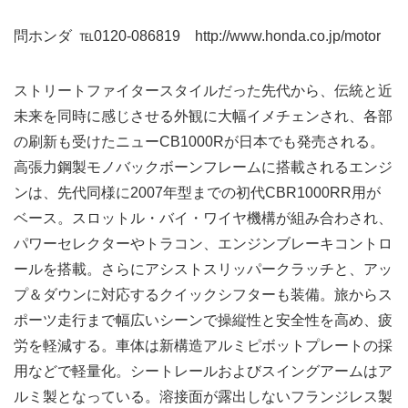
問ホンダ ℡0120-086819 http://www.honda.co.jp/motor
ストリートファイタースタイルだった先代から、伝統と近
未来を同時に感じさせる外観に大幅イメチェンされ、各部
の刷新も受けたニューCB1000Rが日本でも発売される。
高張力鋼製モノバックボーンフレームに搭載されるエンジ
ンは、先代同様に2007年型までの初代CBR1000RR用が
ベース。スロットル・バイ・ワイヤ機構が組み合わされ、
パワーセレクターやトラコン、エンジンブレーキコントロ
ールを搭載。さらにアシストスリッパークラッチと、アッ
プ＆ダウンに対応するクイックシフターも装備。旅からス
ポーツ走行まで幅広いシーンで操縦性と安全性を高め、疲
労を軽減する。車体は新構造アルミピボットプレートの採
用などで軽量化。シートレールおよびスイングアームはア
ルミ製となっている。溶接面が露出しないフランジレス製