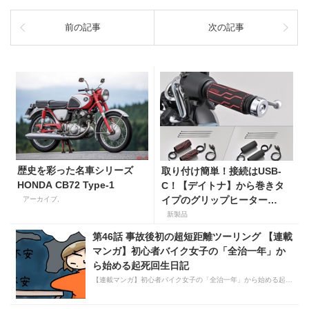
前の記事
次の記事
歴史を彩った名車シリーズ
取り付け簡単！接続はUSB-
HONDA CB72 Type-1
C！【デイトナ】から巻きタ
イプのグリップヒーター
アーカイブ,
「HOT GRIP WRAP HEAT」
新製品
が登場
第46話 事故後初の超短距離ツーリング 【連載
マンガ】初心者バイク女子の「全治一年」か
ら始める起死回生日記
【連載マンガ】初心者バイク女子の「全治一年」から始める起死回生日記