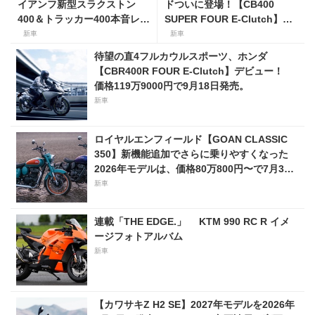
イアンフ新型スラクストン
ドついに登場！【CB400
400＆トラッカー400本音レビ
SUPER FOUR E-Clutch】8
ュー【身長154cmの足着き
月21日に発売！ 価格99万
新車
新車
は？】
8800円
待望の直4フルカウルスポーツ、ホンダ
【CBR400R FOUR E-Clutch】デビュー！
価格119万9000円で9月18日発売。
新車
ロイヤルエンフィールド【GOAN CLASSIC
350】新機能追加でさらに乗りやすくなった
2026年モデルは、価格80万800円〜で7月31
日発売！
新車
連載「THE EDGE.」 KTM 990 RC R イメ
ージフォトアルバム
新車
【カワサキZ H2 SE】2027年モデルを2026年