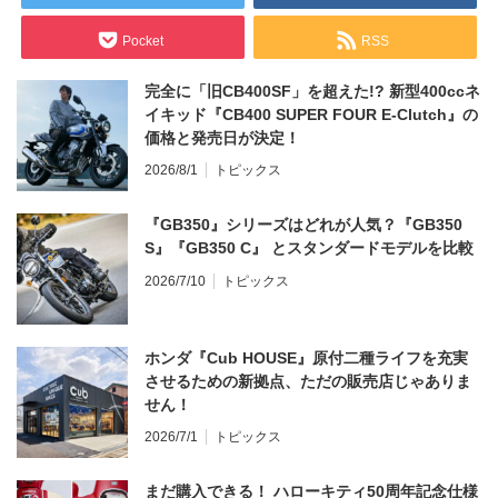
Pocket
RSS
完全に「旧CB400SF」を超えた!? 新型400ccネ
イキッド『CB400 SUPER FOUR E-Clutch』の
価格と発売日が決定！
2026/8/1
トピックス
『GB350』シリーズはどれが人気？『GB350
S』『GB350 C』 とスタンダードモデルを比較
2026/7/10
トピックス
ホンダ『Cub HOUSE』原付二種ライフを充実
させるための新拠点、ただの販売店じゃありま
せん！
2026/7/1
トピックス
まだ購入できる！ ハローキティ50周年記念仕様