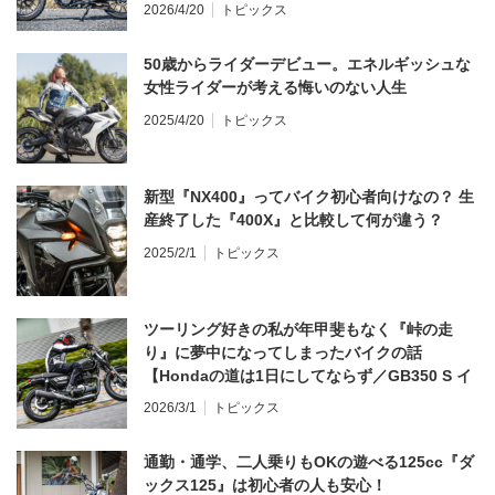
う？
2026/4/20
トピックス
50歳からライダーデビュー。エネルギッシュな
女性ライダーが考える悔いのない人生
2025/4/20
トピックス
新型『NX400』ってバイク初心者向けなの？ 生
産終了した『400X』と比較して何が違う？
2025/2/1
トピックス
ツーリング好きの私が年甲斐もなく『峠の走
り』に夢中になってしまったバイクの話
【Hondaの道は1日にしてならず／GB350 S イ
ンプレ・レビュー 前編】
2026/3/1
トピックス
通勤・通学、二人乗りもOKの遊べる125cc『ダ
ックス125』は初心者の人も安心！