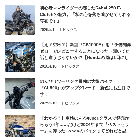
初心者ママライダーの感じたRebel 250 E-
Clutchの魅力。「私の心を落ち着かせてくれる
存在です」
2026/5/1
トピックス
【え？空冷？】新型『CB1000F』を「予備知識
ゼロ」でレビューすることになった→聞いてた
話と違うじゃないか!?【Hondaの道は1日にし
てならず／CB1000F ①第一印象 編】
2026/4/10
トピックス
のんびりツーリング最強の大型バイク
『CL500』がアップグレード！新色にも注目で
す！
2025/9/10
トピックス
【わかる？】車検のある400ccクラスで発売か
らもう4年……だけど2024年まで『ベストセラ
ー』を誇ったHondaのバイクってどれだと思