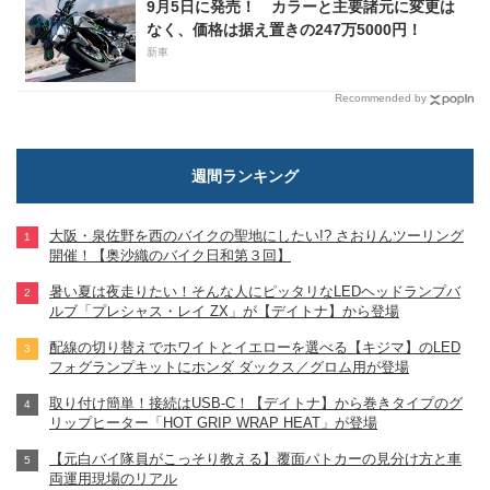
9月5日に発売！ カラーと主要諸元に変更は
なく、価格は据え置きの247万5000円！
新車
Recommended by
週間ランキング
大阪・泉佐野を西のバイクの聖地にしたい!? さおりんツーリング
開催！【奥沙織のバイク日和第３回】
暑い夏は夜走りたい！そんな人にピッタリなLEDヘッドランプバ
ルブ「プレシャス・レイ ZX」が【デイトナ】から登場
配線の切り替えでホワイトとイエローを選べる【キジマ】のLED
フォグランプキットにホンダ ダックス／グロム用が登場
取り付け簡単！接続はUSB-C！【デイトナ】から巻きタイプのグ
リップヒーター「HOT GRIP WRAP HEAT」が登場
【元白バイ隊員がこっそり教える】覆面パトカーの見分け方と車
両運用現場のリアル