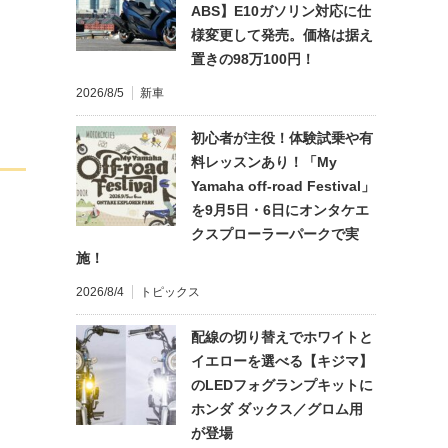
ABS】E10ガソリン対応に仕
様変更して発売。価格は据え
置きの98万100円！
2026/8/5
新車
初心者が主役！体験試乗や有
料レッスンあり！「My
Yamaha off-road Festival」
を9月5日・6日にオンタケエ
クスプローラーパークで実
施！
2026/8/4
トピックス
配線の切り替えでホワイトと
イエローを選べる【キジマ】
のLEDフォグランプキットに
ホンダ ダックス／グロム用
が登場