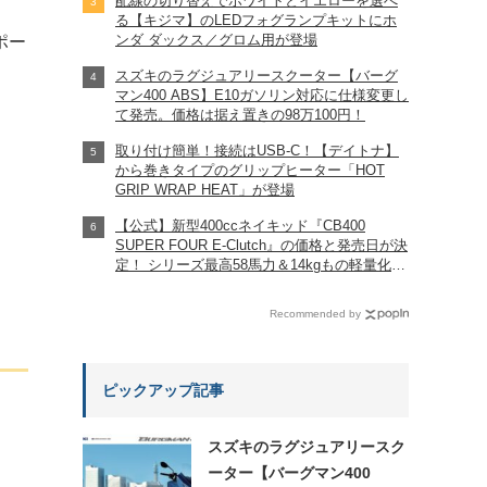
配線の切り替えでホワイトとイエローを選べ
る【キジマ】のLEDフォグランプキットにホ
ンダ ダックス／グロム用が登場
ポー
スズキのラグジュアリースクーター【バーグ
マン400 ABS】E10ガソリン対応に仕様変更し
て発売。価格は据え置きの98万100円！
取り付け簡単！接続はUSB-C！【デイトナ】
から巻きタイプのグリップヒーター「HOT
GRIP WRAP HEAT」が登場
【公式】新型400ccネイキッド『CB400
SUPER FOUR E-Clutch』の価格と発売日が決
定！ シリーズ最高58馬力＆14kgもの軽量化!?
完全に「旧CB400SF」を超えた!?
【Honda2026新車ニュース】
Recommended by
ピックアップ記事
スズキのラグジュアリースク
ーター【バーグマン400