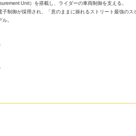
easurement Unit）を搭載し、ライダーの車両制御を支える。
電子制御が採用され、「意のままに操れるストリート最強のス
デル。
色
色