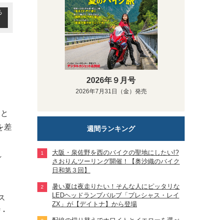
る
2026年９月号
2026年7月31日（金）発売
ーと
を差
週間ランキング
大阪・泉佐野を西のバイクの聖地にしたい!?
れ
さおりんツーリング開催！【奥沙織のバイク
日和第３回】
暑い夏は夜走りたい！そんな人にピッタリな
LEDヘッドランプバルブ「プレシャス・レイ
ス
ZX」が【デイトナ】から登場
f・