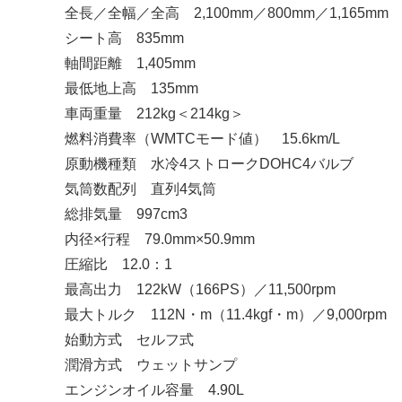
全長／全幅／全高 2,100mm／800mm／1,165mm
シート高 835mm
軸間距離 1,405mm
最低地上高 135mm
車両重量 212kg＜214kg＞
燃料消費率（WMTCモード値） 15.6km/L
原動機種類 水冷4ストロークDOHC4バルブ
気筒数配列 直列4気筒
総排気量 997cm3
内径×行程 79.0mm×50.9mm
圧縮比 12.0：1
最高出力 122kW（166PS）／11,500rpm
最大トルク 112N・m（11.4kgf・m）／9,000rpm
始動方式 セルフ式
潤滑方式 ウェットサンプ
エンジンオイル容量 4.90L