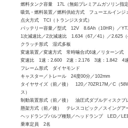
燃料タンク容量 17L（無鉛プレミアムガソリン指
吸気・燃料装置／燃料供給方式 フューエルインジ
点火方式 TCI（トランジスタ式）
バッテリー容量／型式 12V 8.6Ah（10HR）／YTZ
1次減速比／2次減速比 1.634（67／41）／2.625（
クラッチ形式 湿式多板
変速装置／変速方式 常時噛合式6速／リターン式
変速比 1速：2.600 2速：2.176 3速：1.842 4速：
フレーム形式 ダイヤモンド
キャスター／トレール 24度00分／102mm
タイヤサイズ（前／後） 120／70ZR17M／C（58
ス）
制動装置形式（前／後） 油圧式ダブルディスクブ
懸架方式（前／後） テレスコピック／スイングア
ヘッドランプバルブ種類／ヘッドランプ LED／LE
乗車定員 2名