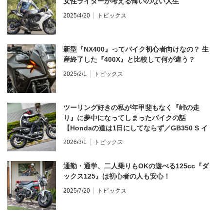
女性ライダーが考える悔いのない人生
2025/4/20
トピックス
新型『NX400』ってバイク初心者向けなの？ 生
産終了した『400X』と比較して何が違う？
2025/2/1
トピックス
ツーリング好きの私が年甲斐もなく『峠の走
り』に夢中になってしまったバイクの話
【Hondaの道は1日にしてならず／GB350 S イ
ンプレ・レビュー 前編】
2026/3/1
トピックス
通勤・通学、二人乗りもOKの遊べる125cc『ダ
ックス125』は初心者の人も安心！
2025/7/20
トピックス