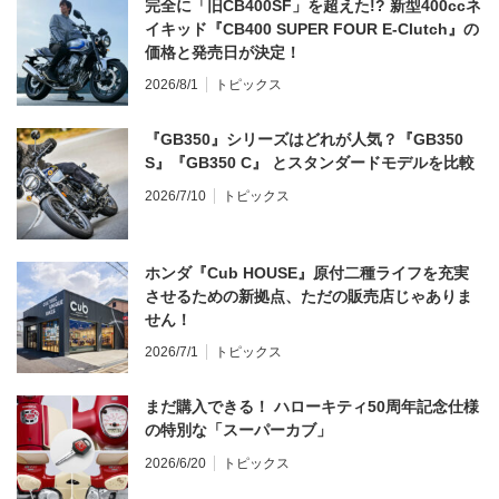
完全に「旧CB400SF」を超えた!? 新型400ccネ
イキッド『CB400 SUPER FOUR E-Clutch』の
価格と発売日が決定！
2026/8/1
トピックス
『GB350』シリーズはどれが人気？『GB350
S』『GB350 C』 とスタンダードモデルを比較
2026/7/10
トピックス
ホンダ『Cub HOUSE』原付二種ライフを充実
させるための新拠点、ただの販売店じゃありま
せん！
2026/7/1
トピックス
まだ購入できる！ ハローキティ50周年記念仕様
の特別な「スーパーカブ」
2026/6/20
トピックス