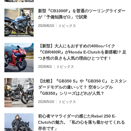
新型『CB1000F』を普通のツーリングライダー
が「予備知識ゼロ」で試乗
2026/6/10
トピックス
【新型】大人にもおすすめの400ccバイク
『CBR400R』がHonda E-Clutchを新搭載!? 足
つき性の良さも人気の理由ひとつです！
2026/6/1
トピックス
【比較】『GB350 S』や『GB350 C』 とスタン
ダードモデルの違いって？ 空冷シングル
『GB350』シリーズはどれが人気？
2026/5/10
トピックス
初心者ママライダーの感じたRebel 250 E-
Clutchの魅力。「私の心を落ち着かせてくれる
存在です」