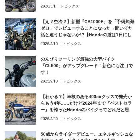
2026/5/1
トピックス
【え？空冷？】新型『CB1000F』を「予備知識
ゼロ」でレビューすることになった→聞いてた
話と違うじゃないか!?【Hondaの道は1日にし
てならず／CB1000F ①第一印象 編】
2026/4/10
トピックス
のんびりツーリング最強の大型バイク
『CL500』がアップグレード！新色にも注目で
す！
2025/9/10
トピックス
【わかる？】車検のある400ccクラスで発売か
らもう4年……だけど2024年まで『ベストセラ
ー』を誇ったHondaのバイクってどれだと思
う？
2026/4/20
トピックス
50歳からライダーデビュー。エネルギッシュな