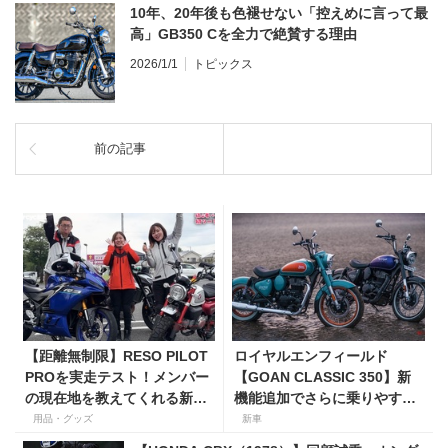
10年、20年後も色褪せない「控えめに言って最
高」GB350 Cを全力で絶賛する理由
2026/1/1
トピックス
前の記事
【距離無制限】RESO PILOT
ロイヤルエンフィールド
PROを実走テスト！メンバー
【GOAN CLASSIC 350】新
の現在地を教えてくれる新型
機能追加でさらに乗りやすく
インカムがめっちゃ便利な３
なった2026年モデルは、価格
用品・グッズ
新車
つの理由【動画付き】
80万800円〜で7月31日発