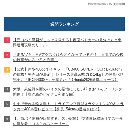
Recommended by
週間ランキング
【元白バイ隊員がこっそり教える】覆面パトカーの見分け方と車
両運用現場のリアル
「走る宝石」MVアグスタは今どうなっているの？ 日本での今後
の展望がいろいろと判明！
【公式】新型400ccネイキッド『CB400 SUPER FOUR E-Clutch』
の価格と発売日が決定！ シリーズ最高58馬力＆14kgもの軽量化!?
完全に「旧CB400SF」を超えた!?【Honda2026新車ニュース】
大阪・泉佐野を西のバイクの聖地にしたい!? さおりんツーリング
開催！【奥沙織のバイク日和第３回】
中免で乗れる輸入車！ トライアンフ新型スラクストン400＆トラ
ッカー400本音レビュー【身長154cmの足着きは？】
【元白バイ隊員が回想する、苦い記憶】 交通違反取締りでの手強
い違反者「ゴネられストーリー」