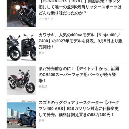
【HONDA CBX（1978）】回顧試乗：ホンダ
売！
初にして唯一の並列6気筒リッタースポーツは
どんな乗り味だったのか？
アーカイブ
カワサキ、人気の400ccモデル【Ninja 400／
Z400】の2027年モデルを発表。9月5日より販
売開始！
新車
まだ発売前なのに！【デイトナ】から、話題
のCB400スーパーフォア用パーツが続々登
場！
新製品
スズキのラグジュアリースクーター【バーグ
マン400 ABS】E10ガソリン対応に仕様変更
して発売。価格は据え置きの98万100円！
新車