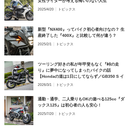
女性ライダーが考える悔いのない人生
2025/4/20
トピックス
新型『NX400』ってバイク初心者向けなの？ 生
産終了した『400X』と比較して何が違う？
2025/2/1
トピックス
ツーリング好きの私が年甲斐もなく『峠の走
り』に夢中になってしまったバイクの話
【Hondaの道は1日にしてならず／GB350 S イ
ンプレ・レビュー 前編】
2026/3/1
トピックス
通勤・通学、二人乗りもOKの遊べる125cc『ダ
ックス125』は初心者の人も安心！
2025/7/20
トピックス