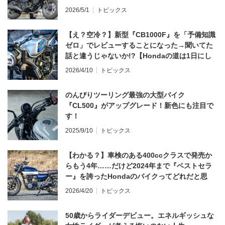
2026/5/1
トピックス
【え？空冷？】新型『CB1000F』を「予備知識
ゼロ」でレビューすることになった→聞いてた
話と違うじゃないか!?【Hondaの道は1日にし
てならず／CB1000F ①第一印象 編】
2026/4/10
トピックス
のんびりツーリング最強の大型バイク
『CL500』がアップグレード！新色にも注目で
す！
2025/9/10
トピックス
【わかる？】車検のある400ccクラスで発売か
らもう4年……だけど2024年まで『ベストセラ
ー』を誇ったHondaのバイクってどれだと思
う？
2026/4/20
トピックス
50歳からライダーデビュー。エネルギッシュな