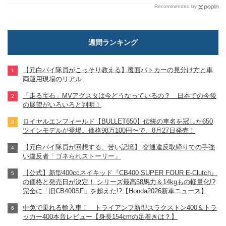
Recommended by
週間ランキング
【元白バイ隊員がこっそり教える】覆面パトカーの見分け方と車
両運用現場のリアル
「走る宝石」MVアグスタは今どうなっているの？ 日本での今後
の展望がいろいろと判明！
ロイヤルエンフィールド【BULLET650】伝統の車名を冠した650
ツインモデルが登場。価格98万100円〜で、8月27日発売！
【元白バイ隊員が回想する、苦い記憶】 交通違反取締りでの手強
い違反者「ゴネられストーリー」
【公式】新型400ccネイキッド『CB400 SUPER FOUR E-Clutch』
の価格と発売日が決定！ シリーズ最高58馬力＆14kgもの軽量化!?
完全に「旧CB400SF」を超えた!?【Honda2026新車ニュース】
中免で乗れる輸入車！ トライアンフ新型スラクストン400＆トラ
ッカー400本音レビュー【身長154cmの足着きは？】