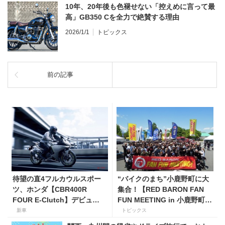
10年、20年後も色褪せない「控えめに言って最
高」GB350 Cを全力で絶賛する理由
2026/1/1
トピックス
前の記事
待望の直4フルカウルスポー
“バイクのまち”小鹿野町に大
ツ、ホンダ【CBR400R
集合！【RED BARON FAN
FOUR E-Clutch】デビュ
FUN MEETING in 小鹿野町
ー！ 価格119万9000円で9
秩父ミューズパーク】
新車
トピックス
月18日発売。