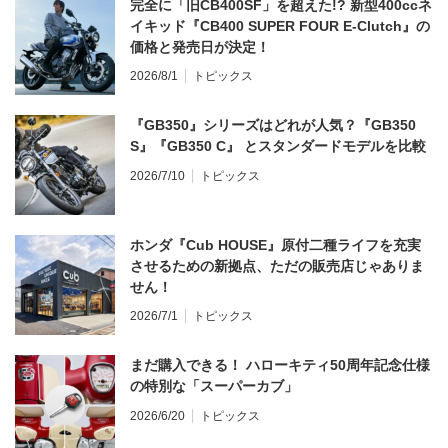
完全に「旧CB400SF」を超えた!? 新型400ccネ
イキッド『CB400 SUPER FOUR E-Clutch』の
価格と発売日が決定！
2026/8/1
トピックス
『GB350』シリーズはどれが人気？『GB350
S』『GB350 C』 とスタンダードモデルを比較
2026/7/10
トピックス
ホンダ『Cub HOUSE』原付二種ライフを充実
させるための新拠点、ただの販売店じゃありま
せん！
2026/7/1
トピックス
まだ購入できる！ ハローキティ50周年記念仕様
の特別な「スーパーカブ」
2026/6/20
トピックス