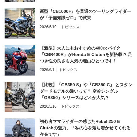
新型『CB1000F』を普通のツーリングライダー
が「予備知識ゼロ」で試乗
2026/6/10
トピックス
【新型】大人にもおすすめの400ccバイク
『CBR400R』がHonda E-Clutchを新搭載!? 足
つき性の良さも人気の理由ひとつです！
2026/6/1
トピックス
【比較】『GB350 S』や『GB350 C』 とスタン
ダードモデルの違いって？ 空冷シングル
『GB350』シリーズはどれが人気？
2026/5/10
トピックス
初心者ママライダーの感じたRebel 250 E-
Clutchの魅力。「私の心を落ち着かせてくれる
存在です」