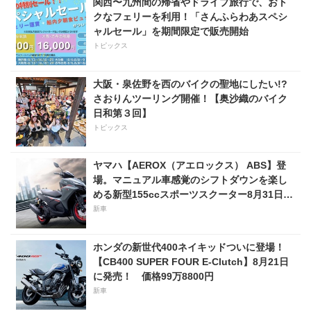
関西〜九州間の帰省やドライブ旅行で、おト
クなフェリーを利用！「さんふらわあスペシ
ャルセール」を期間限定で販売開始
トピックス
大阪・泉佐野を西のバイクの聖地にしたい!?
さおりんツーリング開催！【奥沙織のバイク
日和第３回】
トピックス
ヤマハ【AEROX（アエロックス） ABS】登
場。マニュアル車感覚のシフトダウンを楽し
める新型155ccスポーツスクーター8月31日発
売。価格48万1800円
新車
ホンダの新世代400ネイキッドついに登場！
【CB400 SUPER FOUR E-Clutch】8月21日
に発売！ 価格99万8800円
新車