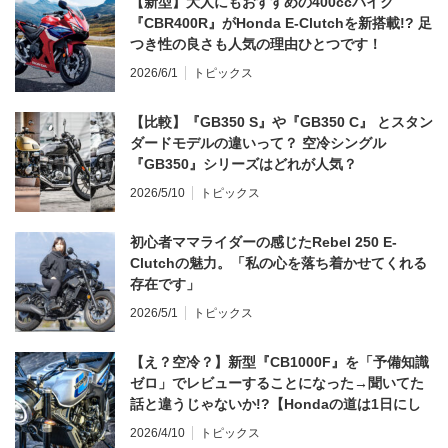
【新型】大人にもおすすめの400ccバイク
『CBR400R』がHonda E-Clutchを新搭載!? 足
つき性の良さも人気の理由ひとつです！
2026/6/1
トピックス
【比較】『GB350 S』や『GB350 C』 とスタン
ダードモデルの違いって？ 空冷シングル
『GB350』シリーズはどれが人気？
2026/5/10
トピックス
初心者ママライダーの感じたRebel 250 E-
Clutchの魅力。「私の心を落ち着かせてくれる
存在です」
2026/5/1
トピックス
【え？空冷？】新型『CB1000F』を「予備知識
ゼロ」でレビューすることになった→聞いてた
話と違うじゃないか!?【Hondaの道は1日にし
てならず／CB1000F ①第一印象 編】
2026/4/10
トピックス