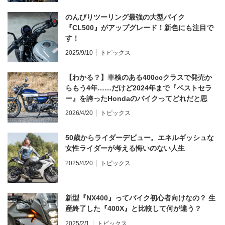
のんびりツーリング最強の大型バイク
『CL500』がアップグレード！新色にも注目で
す！
2025/9/10
トピックス
【わかる？】車検のある400ccクラスで発売か
らもう4年……だけど2024年まで『ベストセラ
ー』を誇ったHondaのバイクってどれだと思
う？
2026/4/20
トピックス
50歳からライダーデビュー。エネルギッシュな
女性ライダーが考える悔いのない人生
2025/4/20
トピックス
新型『NX400』ってバイク初心者向けなの？ 生
産終了した『400X』と比較して何が違う？
2025/2/1
トピックス