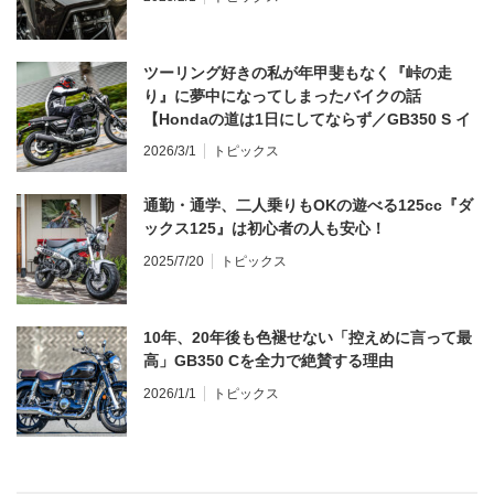
ツーリング好きの私が年甲斐もなく『峠の走
り』に夢中になってしまったバイクの話
【Hondaの道は1日にしてならず／GB350 S イ
ンプレ・レビュー 前編】
2026/3/1
トピックス
通勤・通学、二人乗りもOKの遊べる125cc『ダ
ックス125』は初心者の人も安心！
2025/7/20
トピックス
10年、20年後も色褪せない「控えめに言って最
高」GB350 Cを全力で絶賛する理由
2026/1/1
トピックス