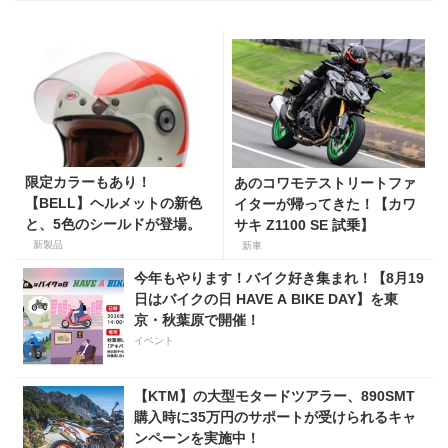
限定カラーもあり！
あのコワモテストリートファ
【BELL】ヘルメットの新色
イターが帰ってきた！【カワ
と、5色のシールドが登場。
サキ Z1100 SE 試乗】
新製品
新車
今年もやります！バイク好き集まれ！【8月19
日はバイクの日 HAVE A BIKE DAY】を東
京・秋葉原で開催！
イベント
【KTM】の大型モタードツアラー、890SMT
購入時に35万円のサポートが受けられるキャ
ンペーンを実施中！