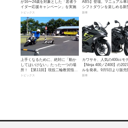
が16〜24歳を対象とした「若者ラ
ABS】登場。マニュアル車
イダー応援キャンペーン」を実施
シフトダウンを楽しめる新型1
スポーツスクーター8月31
トピックス
新車
価格48万1800円
上手くなるために、絶対に「動か
カワサキ、人気の400ccモ
してはいけない」たった一つの場
【Ninja 400／Z400】の20
所！ 【第11回】現役二輪教習指導
ルを発表。9月5日より販売
員YouTuberばくのライテク講座
トピックス
新車