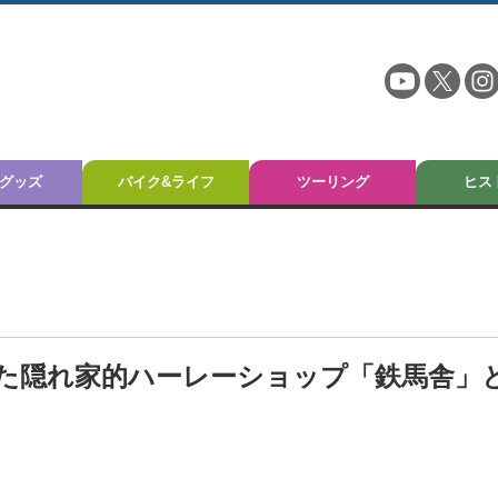
グッズ
バイク&ライフ
ツーリング
ヒス
た隠れ家的ハーレーショップ「鉄馬舎」