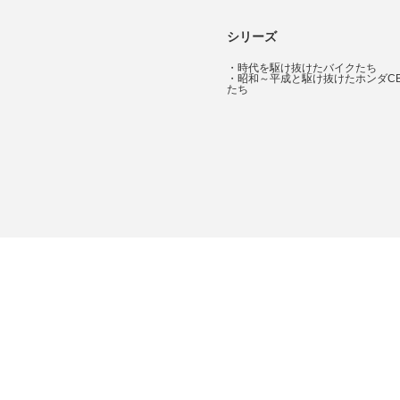
シリーズ
・
時代を駆け抜けたバイクたち
・
昭和～平成と駆け抜けたホンダC
たち