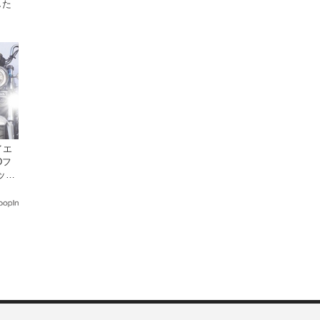
した
イエ
Dフ
ック