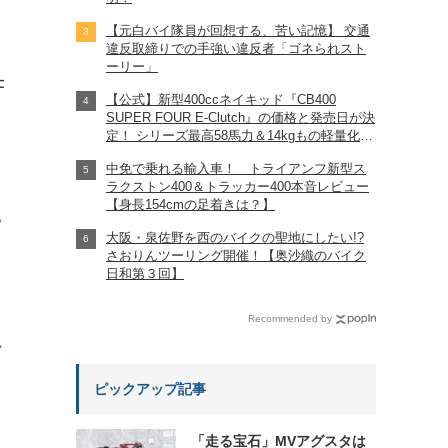
【元白バイ隊員が回想する、苦い記憶】 交通
違反取締りでの手強い違反者「ゴネられスト
ーリー」
仕
【公式】新型400ccネイキッド『CB400
SUPER FOUR E-Clutch』の価格と発売日が決
定！ シリーズ最高58馬力＆14kgもの軽量化!?
完全に「旧CB400SF」を超えた!?
中免で乗れる輸入車！ トライアンフ新型ス
【Honda2026新車ニュース】
ラクストン400＆トラッカー400本音レビュー
【身長154cmの足着きは？】
?
大阪・泉佐野を西のバイクの聖地にしたい!?
さおりんツーリング開催！【奥沙織のバイク
日和第３回】
Recommended by
れ
ピックアップ記事
「走る宝石」MVアグスタは