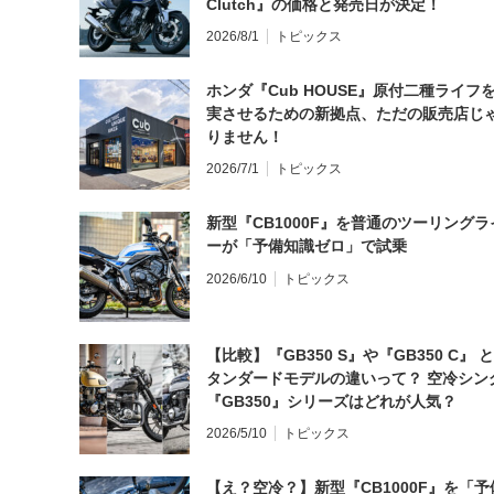
Clutch』の価格と発売日が決定！
2026/8/1
トピックス
ホンダ『Cub HOUSE』原付二種ライフ
実させるための新拠点、ただの販売店じ
りません！
2026/7/1
トピックス
新型『CB1000F』を普通のツーリングラ
ーが「予備知識ゼロ」で試乗
2026/6/10
トピックス
【比較】『GB350 S』や『GB350 C』 
タンダードモデルの違いって？ 空冷シン
『GB350』シリーズはどれが人気？
2026/5/10
トピックス
【え？空冷？】新型『CB1000F』を「予