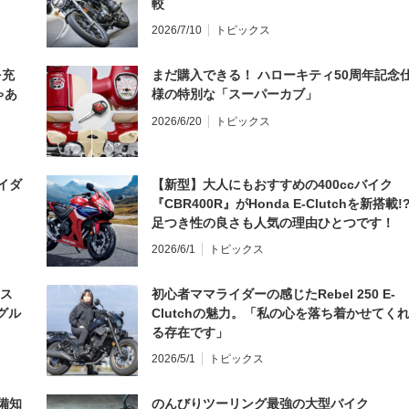
較
2026/7/10
トピックス
を充
まだ購入できる！ ハローキティ50周年記念
ゃあ
様の特別な「スーパーカブ」
2026/6/20
トピックス
イダ
【新型】大人にもおすすめの400ccバイク
『CBR400R』がHonda E-Clutchを新搭載!
足つき性の良さも人気の理由ひとつです！
2026/6/1
トピックス
とス
初心者ママライダーの感じたRebel 250 E-
グル
Clutchの魅力。「私の心を落ち着かせてく
る存在です」
2026/5/1
トピックス
備知
のんびりツーリング最強の大型バイク