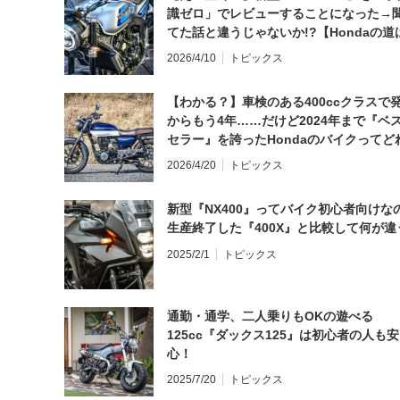
識ゼロ」でレビューすることになった→
てた話と違うじゃないか!?【Hondaの道
日にしてならず／CB1000F ①第一印象 
2026/4/10
トピックス
【わかる？】車検のある400ccクラスで
からもう4年……だけど2024年まで『ベ
セラー』を誇ったHondaのバイクってど
と思う？
2026/4/20
トピックス
新型『NX400』ってバイク初心者向けな
生産終了した『400X』と比較して何が違
2025/2/1
トピックス
通勤・通学、二人乗りもOKの遊べる
125cc『ダックス125』は初心者の人も安
心！
2025/7/20
トピックス