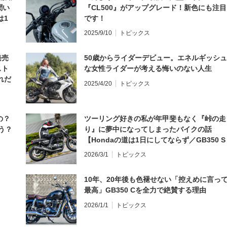
聞い
『CL500』がアップグレード！新色にも注目
は1
です！
編】
2025/9/10
トピックス
発売
50歳からライダーデビュー。エネルギッシュ
スト
な女性ライダーが考える悔いのない人生
れだ
2025/4/20
トピックス
の？
ツーリング好きの私が年甲斐もなく『峠の走
う？
り』に夢中になってしまったバイクの話
【Hondaの道は1日にしてならず／GB350 S
インプレ・レビュー 前編】
2026/3/1
トピックス
10年、20年後も色褪せない「控えめに言っ
最高」GB350 Cを全力で絶賛する理由
2026/1/1
トピックス