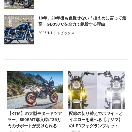
10年、20年後も色褪せない「控えめに言って最
高」GB350 Cを全力で絶賛する理由
2026/1/1
トピックス
【KTM】の大型モタードツア
配線の切り替えでホワイトと
ラー、890SMT購入時に35万
イエローを選べる【キジマ】
円のサポートが受けられるキ
のLEDフォグランプキットに
ャンペーンを実施中！
キャンペーン
新製品