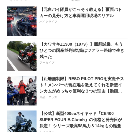
ホンダ ダックス／グロム用が
登場
【元白バイ隊員がこっそり教える】覆面パト
カーの見分け方と車両運用現場のリアル
バイクライフ
【カワサキZ1300（1979）】回顧試乗。もう
ひとつの国産並列6気筒はツアラー路線で生き
残った
アーカイブ
【距離無制限】RESO PILOT PROを実走テス
ト！メンバーの現在地を教えてくれる新型イ
ンカムがめっちゃ便利な３つの理由【動画付
き】
用品・グッズ
【公式】新型400ccネイキッド『CB400
SUPER FOUR E-Clutch』の価格と発売日が
決定！ シリーズ最高58馬力＆14kgもの軽量
化!? 完全に「旧CB400SF」を超えた!?
トピックス