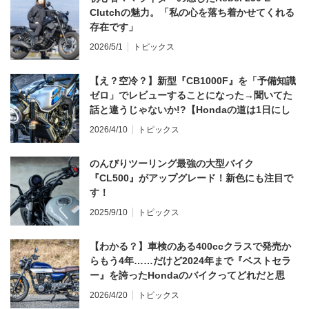
Clutchの魅力。「私の心を落ち着かせてくれる
存在です」
2026/5/1
トピックス
【え？空冷？】新型『CB1000F』を「予備知識
ゼロ」でレビューすることになった→聞いてた
話と違うじゃないか!?【Hondaの道は1日にし
てならず／CB1000F ①第一印象 編】
2026/4/10
トピックス
のんびりツーリング最強の大型バイク
『CL500』がアップグレード！新色にも注目で
す！
2025/9/10
トピックス
【わかる？】車検のある400ccクラスで発売か
らもう4年……だけど2024年まで『ベストセラ
ー』を誇ったHondaのバイクってどれだと思
う？
2026/4/20
トピックス