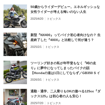
50歳からライダーデビュー。エネルギッシュな
女性ライダーが考える悔いのない人生
2025/4/20
トピックス
新型『NX400』ってバイク初心者向けなの？ 生
産終了した『400X』と比較して何が違う？
2025/2/1
トピックス
ツーリング好きの私が年甲斐もなく『峠の走
り』に夢中になってしまったバイクの話
【Hondaの道は1日にしてならず／GB350 S イ
ンプレ・レビュー 前編】
2026/3/1
トピックス
通勤・通学、二人乗りもOKの遊べる125cc『ダ
ックス125』は初心者の人も安心！
2025/7/20
トピックス