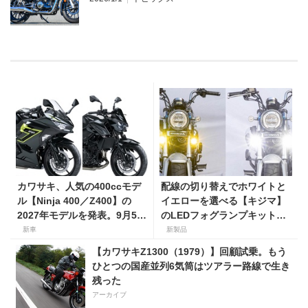
カワサキ、人気の400ccモデ
配線の切り替えでホワイトと
ル【Ninja 400／Z400】の
イエローを選べる【キジマ】
2027年モデルを発表。9月5日
のLEDフォグランプキットに
より販売開始！
ホンダ ダックス／グロム用が
新車
新製品
登場
【カワサキZ1300（1979）】回顧試乗。もう
ひとつの国産並列6気筒はツアラー路線で生き
残った
アーカイブ