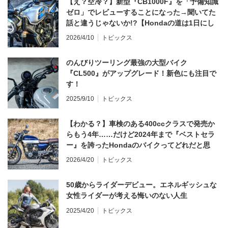
【え？空冷？】新型『CB1000F』を「予備知識
ゼロ」でレビューすることになった→聞いてた
話と違うじゃないか!?【Hondaの道は1日にし
てならず／CB1000F ①第一印象 編】
2026/4/10
トピックス
のんびりツーリング最強の大型バイク
『CL500』がアップグレード！新色にも注目で
す！
2025/9/10
トピックス
【わかる？】車検のある400ccクラスで発売か
らもう4年……だけど2024年まで『ベストセラ
ー』を誇ったHondaのバイクってどれだと思
う？
2026/4/20
トピックス
50歳からライダーデビュー。エネルギッシュな
女性ライダーが考える悔いのない人生
2025/4/20
トピックス