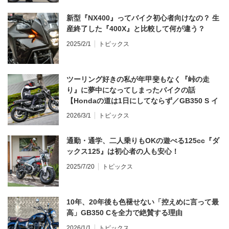
新型『NX400』ってバイク初心者向けなの？ 生
産終了した『400X』と比較して何が違う？
2025/2/1
トピックス
ツーリング好きの私が年甲斐もなく『峠の走
り』に夢中になってしまったバイクの話
【Hondaの道は1日にしてならず／GB350 S イ
ンプレ・レビュー 前編】
2026/3/1
トピックス
通勤・通学、二人乗りもOKの遊べる125cc『ダ
ックス125』は初心者の人も安心！
2025/7/20
トピックス
10年、20年後も色褪せない「控えめに言って最
高」GB350 Cを全力で絶賛する理由
2026/1/1
トピックス