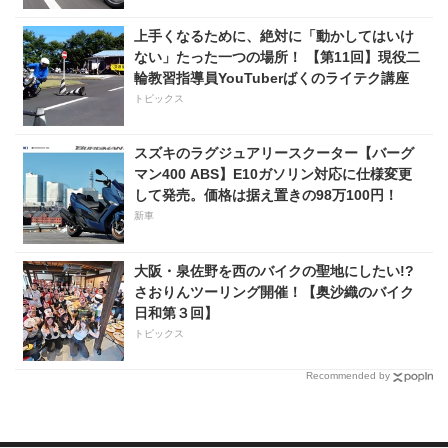
上手くなるために、絶対に「動かしてはいけ
ない」たった一つの場所！ 【第11回】現役二
輪教習指導員YouTuberばくのライテク講座
トピックス
スズキのラグジュアリースクーター【バーグ
マン400 ABS】E10ガソリン対応に仕様変更
して発売。価格は据え置きの98万100円！
新車
大阪・泉佐野を西のバイクの聖地にしたい!?
さおりんツーリング開催！【奥沙織のバイク
日和第３回】
トピックス
Recommended by