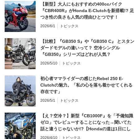
【新型】大人にもおすすめの400ccバイク
『CBR400R』がHonda E-Clutchを新搭載!? 足
つき性の良さも人気の理由ひとつです！
2026/6/1
トピックス
【比較】『GB350 S』や『GB350 C』 とスタン
ダードモデルの違いって？ 空冷シングル
『GB350』シリーズはどれが人気？
2026/5/10
トピックス
初心者ママライダーの感じたRebel 250 E-
Clutchの魅力。「私の心を落ち着かせてくれる
存在です」
2026/5/1
トピックス
【え？空冷？】新型『CB1000F』を「予備知識
ゼロ」でレビューすることになった→聞いてた
話と違うじゃないか!?【Hondaの道は1日にし
てならず／CB1000F ①第一印象 編】
2026/4/10
トピックス