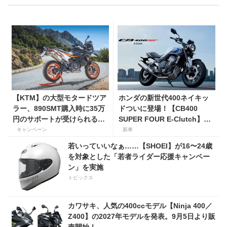
【KTM】の大型モタードツア
ホンダの新世代400ネイキッ
ラー、890SMT購入時に35万
ドついに登場！【CB400
円のサポートが受けられるキ
SUPER FOUR E-Clutch】8
ャンペーンを実施中！
月21日に発売！ 価格99万
キャンペーン
新車
8800円
若いっていいなぁ……【SHOEI】が16〜24歳
を対象とした「若者ライダー応援キャンペー
ン」を実施
トピックス
カワサキ、人気の400ccモデル【Ninja 400／
Z400】の2027年モデルを発表。9月5日より販
売開始！