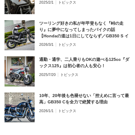
2025/2/1
トピックス
ツーリング好きの私が年甲斐もなく『峠の走
り』に夢中になってしまったバイクの話
【Hondaの道は1日にしてならず／GB350 S イ
ンプレ・レビュー 前編】
2026/3/1
トピックス
通勤・通学、二人乗りもOKの遊べる125cc『ダ
ックス125』は初心者の人も安心！
2025/7/20
トピックス
10年、20年後も色褪せない「控えめに言って最
高」GB350 Cを全力で絶賛する理由
2026/1/1
トピックス