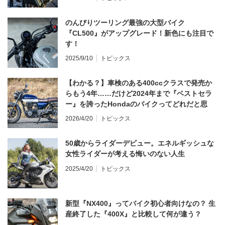
のんびりツーリング最強の大型バイク
『CL500』がアップグレード！新色にも注目で
す！
2025/9/10
トピックス
【わかる？】車検のある400ccクラスで発売か
らもう4年……だけど2024年まで『ベストセラ
ー』を誇ったHondaのバイクってどれだと思
う？
2026/4/20
トピックス
50歳からライダーデビュー。エネルギッシュな
女性ライダーが考える悔いのない人生
2025/4/20
トピックス
新型『NX400』ってバイク初心者向けなの？ 生
産終了した『400X』と比較して何が違う？