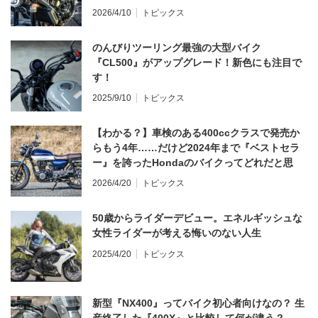
てならず／CB1000F ①第一印象 編】
2026/4/10
トピックス
のんびりツーリング最強の大型バイク
『CL500』がアップグレード！新色にも注目で
す！
2025/9/10
トピックス
【わかる？】車検のある400ccクラスで発売か
らもう4年……だけど2024年まで『ベストセラ
ー』を誇ったHondaのバイクってどれだと思
う？
2026/4/20
トピックス
50歳からライダーデビュー。エネルギッシュな
女性ライダーが考える悔いのない人生
2025/4/20
トピックス
新型『NX400』ってバイク初心者向けなの？ 生
産終了した『400X』と比較して何が違う？