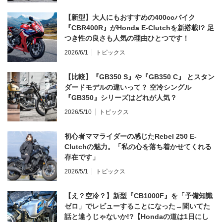
【新型】大人にもおすすめの400ccバイク
『CBR400R』がHonda E-Clutchを新搭載!? 足
つき性の良さも人気の理由ひとつです！
2026/6/1
トピックス
【比較】『GB350 S』や『GB350 C』 とスタン
ダードモデルの違いって？ 空冷シングル
『GB350』シリーズはどれが人気？
2026/5/10
トピックス
初心者ママライダーの感じたRebel 250 E-
Clutchの魅力。「私の心を落ち着かせてくれる
存在です」
2026/5/1
トピックス
【え？空冷？】新型『CB1000F』を「予備知識
ゼロ」でレビューすることになった→聞いてた
話と違うじゃないか!?【Hondaの道は1日にし