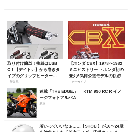
取り付け簡単！接続はUSB-
【ホンダ CBX】1978〜1982
C！【デイトナ】から巻きタ
ミニヒストリー ・ホンダ初の
イプのグリップヒーター
並列6気筒公道モデルの軌跡
「HOT GRIP WRAP HEAT」
新製品
アーカイブ
が登場
連載「THE EDGE.」 KTM 990 RC R イメ
ージフォトアルバム
新車
若いっていいなぁ……【SHOEI】が16〜24歳