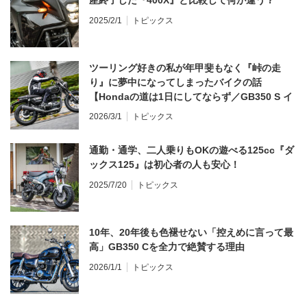
2025/2/1
トピックス
ツーリング好きの私が年甲斐もなく『峠の走
り』に夢中になってしまったバイクの話
【Hondaの道は1日にしてならず／GB350 S イ
ンプレ・レビュー 前編】
2026/3/1
トピックス
通勤・通学、二人乗りもOKの遊べる125cc『ダ
ックス125』は初心者の人も安心！
2025/7/20
トピックス
10年、20年後も色褪せない「控えめに言って最
高」GB350 Cを全力で絶賛する理由
2026/1/1
トピックス