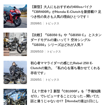
【新型】大人にもおすすめの400ccバイク
『CBR400R』がHonda E-Clutchを新搭載!? 足
つき性の良さも人気の理由ひとつです！
2026/6/1
トピックス
【比較】『GB350 S』や『GB350 C』 とスタン
ダードモデルの違いって？ 空冷シングル
『GB350』シリーズはどれが人気？
2026/5/10
トピックス
初心者ママライダーの感じたRebel 250 E-
Clutchの魅力。「私の心を落ち着かせてくれる
存在です」
2026/5/1
トピックス
【え？空冷？】新型『CB1000F』を「予備知識
ゼロ」でレビューすることになった→聞いてた
話と違うじゃないか!?【Hondaの道は1日にし