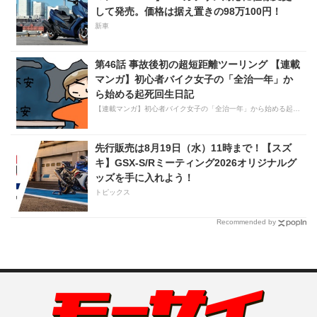
して発売。価格は据え置きの98万100円！
新車
第46話 事故後初の超短距離ツーリング 【連載
マンガ】初心者バイク女子の「全治一年」か
ら始める起死回生日記
【連載マンガ】初心者バイク女子の「全治一年」から始める起死回生日記
先行販売は8月19日（水）11時まで！【スズ
キ】GSX-S/Rミーティング2026オリジナルグ
ッズを手に入れよう！
トピックス
Recommended by