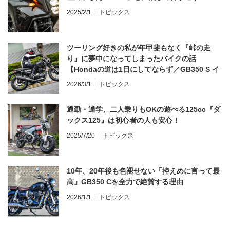
2025/2/1
トピックス
ツーリング好きの私が年甲斐もなく『峠の走
り』に夢中になってしまったバイクの話
【Hondaの道は1日にしてならず／GB350 S イ
ンプレ・レビュー 前編】
2026/3/1
トピックス
通勤・通学、二人乗りもOKの遊べる125cc『ダ
ックス125』は初心者の人も安心！
2025/7/20
トピックス
10年、20年後も色褪せない「控えめに言って最
高」GB350 Cを全力で絶賛する理由
2026/1/1
トピックス