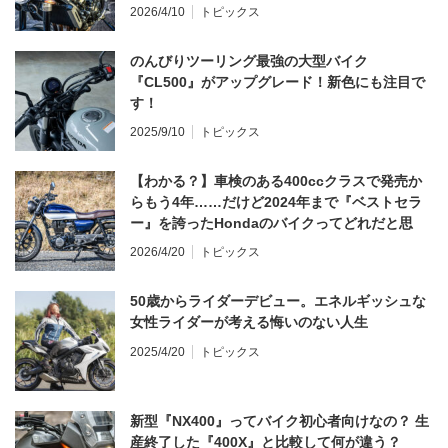
てならず／CB1000F ①第一印象 編】
2026/4/10
トピックス
のんびりツーリング最強の大型バイク
『CL500』がアップグレード！新色にも注目で
す！
2025/9/10
トピックス
【わかる？】車検のある400ccクラスで発売か
らもう4年……だけど2024年まで『ベストセラ
ー』を誇ったHondaのバイクってどれだと思
う？
2026/4/20
トピックス
50歳からライダーデビュー。エネルギッシュな
女性ライダーが考える悔いのない人生
2025/4/20
トピックス
新型『NX400』ってバイク初心者向けなの？ 生
産終了した『400X』と比較して何が違う？