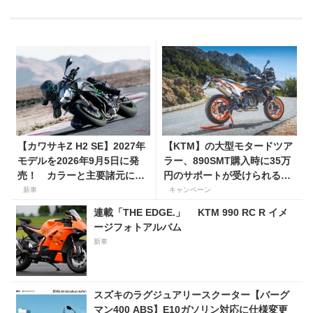
【カワサキZ H2 SE】2027年
【KTM】の大型モタードツア
モデルを2026年9月5日に発
ラー、890SMT購入時に35万
売！ カラーと主要諸元に変
円のサポートが受けられるキ
更はなく、価格は据え置きの
ャンペーンを実施中！
新車
キャンペーン
247万5000円！
連載「THE EDGE.」 KTM 990 RC R イメ
ージフォトアルバム
新車
スズキのラグジュアリースクーター【バーグ
マン400 ABS】E10ガソリン対応に仕様変更