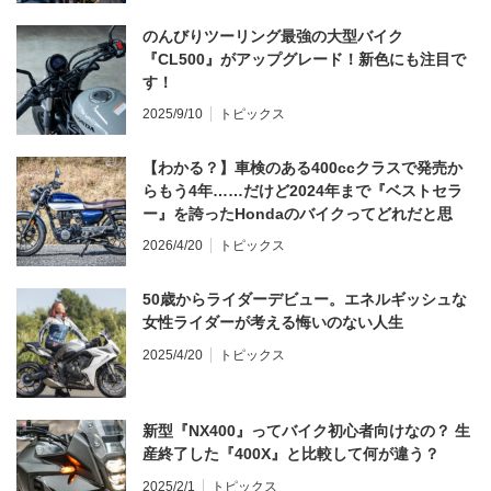
のんびりツーリング最強の大型バイク
『CL500』がアップグレード！新色にも注目で
す！
2025/9/10
トピックス
【わかる？】車検のある400ccクラスで発売か
らもう4年……だけど2024年まで『ベストセラ
ー』を誇ったHondaのバイクってどれだと思
う？
2026/4/20
トピックス
50歳からライダーデビュー。エネルギッシュな
女性ライダーが考える悔いのない人生
2025/4/20
トピックス
新型『NX400』ってバイク初心者向けなの？ 生
産終了した『400X』と比較して何が違う？
2025/2/1
トピックス