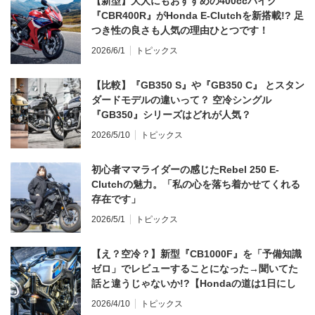
【新型】大人にもおすすめの400ccバイク
『CBR400R』がHonda E-Clutchを新搭載!? 足
つき性の良さも人気の理由ひとつです！
2026/6/1
トピックス
【比較】『GB350 S』や『GB350 C』 とスタン
ダードモデルの違いって？ 空冷シングル
『GB350』シリーズはどれが人気？
2026/5/10
トピックス
初心者ママライダーの感じたRebel 250 E-
Clutchの魅力。「私の心を落ち着かせてくれる
存在です」
2026/5/1
トピックス
【え？空冷？】新型『CB1000F』を「予備知識
ゼロ」でレビューすることになった→聞いてた
話と違うじゃないか!?【Hondaの道は1日にし
てならず／CB1000F ①第一印象 編】
2026/4/10
トピックス