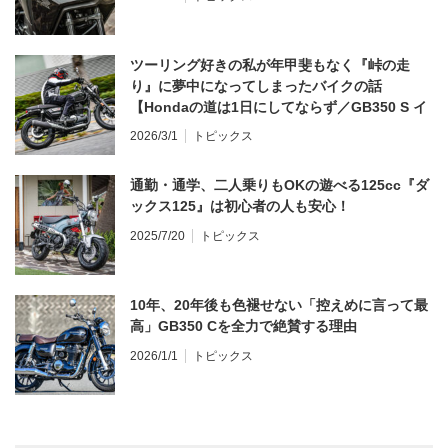
ツーリング好きの私が年甲斐もなく『峠の走
り』に夢中になってしまったバイクの話
【Hondaの道は1日にしてならず／GB350 S イ
ンプレ・レビュー 前編】
2026/3/1
トピックス
通勤・通学、二人乗りもOKの遊べる125cc『ダ
ックス125』は初心者の人も安心！
2025/7/20
トピックス
10年、20年後も色褪せない「控えめに言って最
高」GB350 Cを全力で絶賛する理由
2026/1/1
トピックス