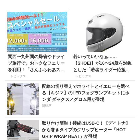
関西〜九州間の帰省やドライ
若いっていいなぁ……
ブ旅行で、おトクなフェリー
【SHOEI】が16〜24歳を対象
を利用！「さんふらわあスペ
とした「若者ライダー応援キ
シャルセール」を期間限定で
ャンペーン」を実施
トピックス
トピックス
販売開始
配線の切り替えでホワイトとイエローを選べ
る【キジマ】のLEDフォグランプキットにホ
ンダ ダックス／グロム用が登場
新製品
取り付け簡単！接続はUSB-C！【デイトナ】
から巻きタイプのグリップヒーター「HOT
GRIP WRAP HEAT」が登場