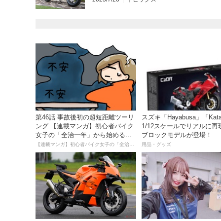
第46話 事故後初の超短距離ツーリ
スズキ「Hayabusa」「Kat
ング 【連載マンガ】初心者バイク
1/12スケールでリアルに再
女子の「全治一年」から始める起
ブロックモデルが登場！
死回生日記
【連載マンガ】初心者バイク女子の「全治一年」から始める起死回生日記
用品・グッズ