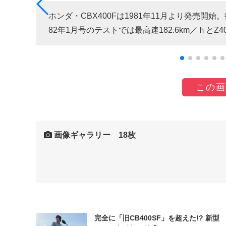
年で40
ホンダ・CBX400Fは1981年11月より発売開
構によ
82年1月号のテストでは最高速182.6km／ｈとZ4
この画
画像ギャラリー 18枚
完全に「旧CB400SF」を超えた!? 新型