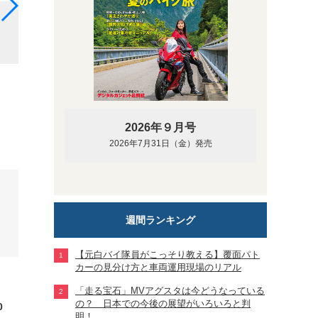
左に速度、右に1万2000rpmまで目盛られた回転計
たエア併用式で、調節用のエアバルブがインナーチュ
2026年９月号
2026年7月31日（金）発売
週間ランキング
【元白バイ隊員がこっそり教える】覆面パト
カーの見分け方と車両運用現場のリアル
「走る宝石」MVアグスタは今どうなっている
の？ 日本での今後の展望がいろいろと判
0
明！