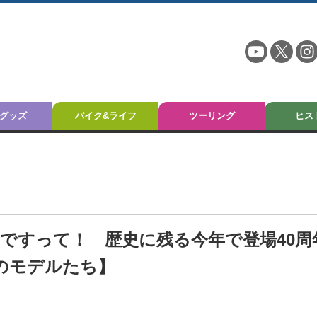
グッズ
バイク&ライフ
ツーリング
ヒス
ー”ですって！ 歴史に残る今年で登場40周
”のモデルたち】