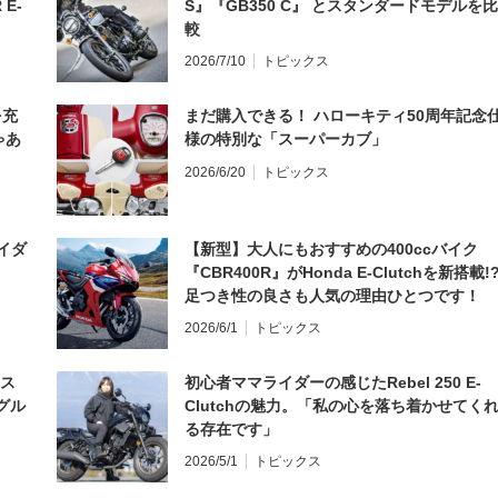
 E-
S』『GB350 C』 とスタンダードモデルを比
較
2026/7/10
トピックス
を充
まだ購入できる！ ハローキティ50周年記念
ゃあ
様の特別な「スーパーカブ」
2026/6/20
トピックス
イダ
【新型】大人にもおすすめの400ccバイク
『CBR400R』がHonda E-Clutchを新搭載!
足つき性の良さも人気の理由ひとつです！
2026/6/1
トピックス
とス
初心者ママライダーの感じたRebel 250 E-
グル
Clutchの魅力。「私の心を落ち着かせてく
る存在です」
2026/5/1
トピックス