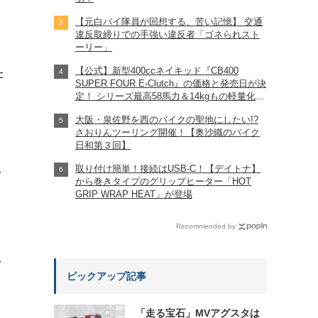
【元白バイ隊員が回想する、苦い記憶】 交通
違反取締りでの手強い違反者「ゴネられスト
ーリー」
【公式】新型400ccネイキッド『CB400
仕
SUPER FOUR E-Clutch』の価格と発売日が決
定！ シリーズ最高58馬力＆14kgもの軽量化!?
完全に「旧CB400SF」を超えた!?
大阪・泉佐野を西のバイクの聖地にしたい!?
【Honda2026新車ニュース】
さおりんツーリング開催！【奥沙織のバイク
日和第３回】
取り付け簡単！接続はUSB-C！【デイトナ】
?
から巻きタイプのグリップヒーター「HOT
GRIP WRAP HEAT」が登場
Recommended by
れ
ピックアップ記事
「走る宝石」MVアグスタは