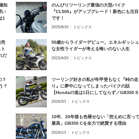
備知
のんびりツーリング最強の大型バイク
聞い
『CL500』がアップグレード！新色にも注目
は1
です！
編】
2025/9/10
トピックス
発売
50歳からライダーデビュー。エネルギッシュ
スト
な女性ライダーが考える悔いのない人生
れだ
2025/4/20
トピックス
の？
ツーリング好きの私が年甲斐もなく『峠の走
う？
り』に夢中になってしまったバイクの話
【Hondaの道は1日にしてならず／GB350 S
インプレ・レビュー 前編】
2026/3/1
トピックス
10年、20年後も色褪せない「控えめに言っ
最高」GB350 Cを全力で絶賛する理由
2026/1/1
トピックス