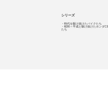
シリーズ
・
時代を駆け抜けたバイクたち
・
昭和～平成と駆け抜けたホンダC
たち