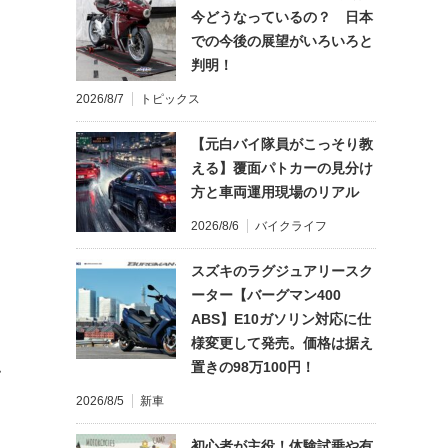
今どうなっているの？ 日本
での今後の展望がいろいろと
判明！
2026/8/7
トピックス
【元白バイ隊員がこっそり教
える】覆面パトカーの見分け
方と車両運用現場のリアル
2026/8/6
バイクライフ
スズキのラグジュアリースク
ーター【バーグマン400
ABS】E10ガソリン対応に仕
様変更して発売。価格は据え
置きの98万100円！
て
2026/8/5
新車
初心者が主役！体験試乗や有