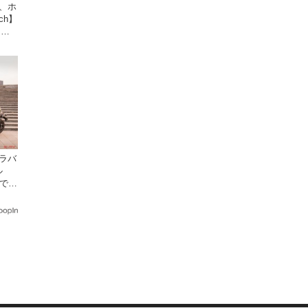
、ホ
tch】
円で9
ャラバ
ル
乗でき