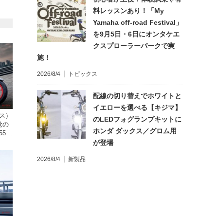
料レッスンあり！「My
Yamaha off-road Festival」
を9月5日・6日にオンタケエ
クスプローラーパークで実
施！
2026/8/4
トピックス
配線の切り替えでホワイトと
イエローを選べる【キジマ】
クス）
のLEDフォグランプキットに
覚の
ホンダ ダックス／グロム用
5cc
発売。
が登場
2026/8/4
新製品