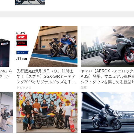
ana」を
先行販売は8月19日（水）11時ま
ヤマハ【AEROX（アエロッ
現した
で！【スズキ】GSX-S/Rミーティ
ABS】登場。マニュアル車感
ング2026オリジナルグッズを手に
シフトダウンを楽しめる新型15
入れよう！
スポーツスクーター8月31日
トピックス
新車
価格48万1800円