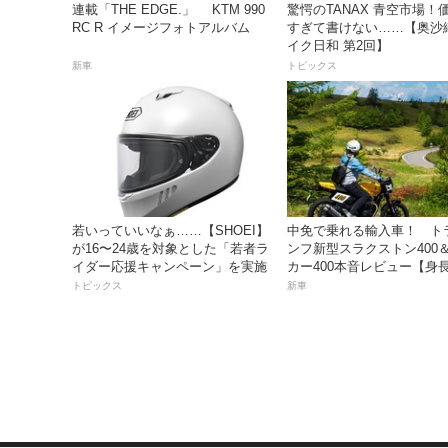
連載「THE EDGE.」 KTM 990
驚愕のTANAX 青空市場！
RC R イメージフォトアルバム
すぎて書けない……【奥沙
イク日和 第2回】
新車
トピックス
若いっていいなぁ……【SHOEI】
中免で乗れる輸入車！ ト
が16〜24歳を対象とした「若者ラ
ンフ新型スラクストン400
イダー応援キャンペーン」を実施
カー400本音レビュー【身長1
の足着きは？】
トピックス
新車