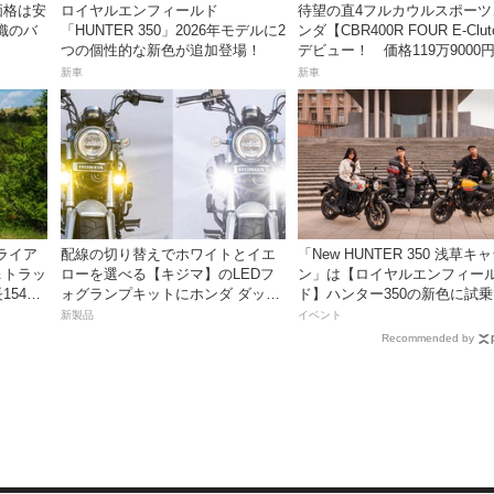
価格は安
ロイヤルエンフィールド
待望の直4フルカウルスポーツ
織のバ
「HUNTER 350」2026年モデルに2
ンダ【CBR400R FOUR E-Clu
つの個性的な新色が追加登場！
デビュー！ 価格119万9000
月18日発売。
新車
新車
ライア
配線の切り替えでホワイトとイエ
「New HUNTER 350 浅草キ
＆トラッ
ローを選べる【キジマ】のLEDフ
ン」は【ロイヤルエンフィー
54cm
ォグランプキットにホンダ ダック
ド】ハンター350の新色に試
ス／グロム用が登場
るチャンス！
新製品
イベント
Recommended by