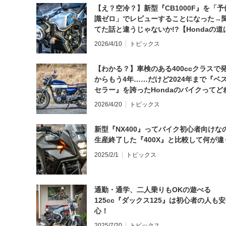
【え？空冷？】新型『CB1000F』を「予
識ゼロ」でレビューすることになった→
てた話と違うじゃないか!?【Hondaの道
日にしてならず／CB1000F ①第一印象 
2026/4/10
トピックス
【わかる？】車検のある400ccクラスで
からもう4年……だけど2024年まで『ベ
セラー』を誇ったHondaのバイクってど
と思う？
2026/4/20
トピックス
新型『NX400』ってバイク初心者向けな
生産終了した『400X』と比較して何が違
2025/2/1
トピックス
通勤・通学、二人乗りもOKの遊べる
125cc『ダックス125』は初心者の人も安
心！
2025/7/20
トピックス