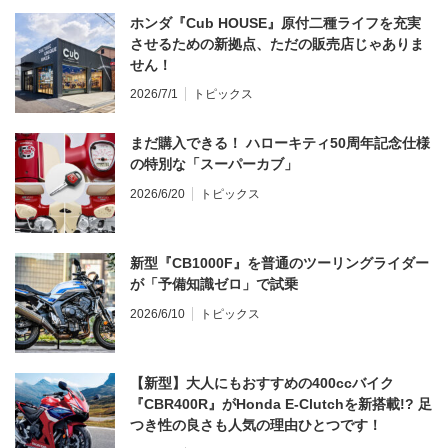
ホンダ『Cub HOUSE』原付二種ライフを充実
させるための新拠点、ただの販売店じゃありま
せん！
2026/7/1
トピックス
まだ購入できる！ ハローキティ50周年記念仕様
の特別な「スーパーカブ」
2026/6/20
トピックス
新型『CB1000F』を普通のツーリングライダー
が「予備知識ゼロ」で試乗
2026/6/10
トピックス
【新型】大人にもおすすめの400ccバイク
『CBR400R』がHonda E-Clutchを新搭載!? 足
つき性の良さも人気の理由ひとつです！