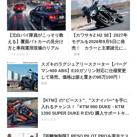
【元白バイ隊員がこっそり教
【カワサキZ H2 SE】2027年
える】覆面パトカーの見分け
モデルを2026年9月5日に発
方と車両運用現場のリアル
売！ カラーと主要諸元に変
更はなく、価格は据え置きの
バイクライフ
新車
247万5000円！
スズキのラグジュアリースクーター【バーグ
マン400 ABS】E10ガソリン対応に仕様変更
して発売。価格は据え置きの98万100円！
新車
【KTM】の"ビースト"、"スナイパー"を手に
入れるチャンス！「KTM 990 DUKE・KTM
1390 SUPER DUKE R EVO 購入サポートキャ
ンペーン」
トピックス
【距離無制限】RESO PILOT PROを実走テス