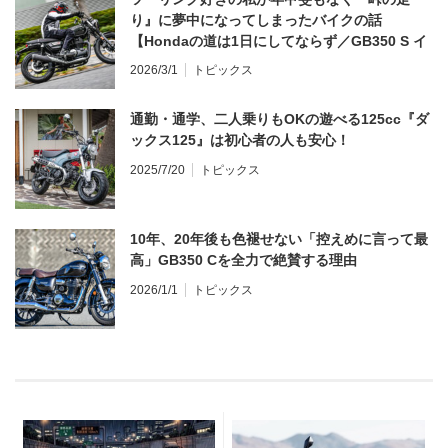
り』に夢中になってしまったバイクの話
【Hondaの道は1日にしてならず／GB350 S イ
ンプレ・レビュー 前編】
2026/3/1
トピックス
通勤・通学、二人乗りもOKの遊べる125cc『ダ
ックス125』は初心者の人も安心！
2025/7/20
トピックス
10年、20年後も色褪せない「控えめに言って最
高」GB350 Cを全力で絶賛する理由
2026/1/1
トピックス