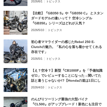
2026/6/1
トピックス
【比較】『GB350 S』や『GB350 C』 とスタン
ダードモデルの違いって？ 空冷シングル
『GB350』シリーズはどれが人気？
2026/5/10
トピックス
初心者ママライダーの感じたRebel 250 E-
Clutchの魅力。「私の心を落ち着かせてくれる
存在です」
2026/5/1
トピックス
【え？空冷？】新型『CB1000F』を「予備知識
ゼロ」でレビューすることになった→聞いてた
話と違うじゃないか!?【Hondaの道は1日にし
てならず／CB1000F ①第一印象 編】
2026/4/10
トピックス
のんびりツーリング最強の大型バイク
『CL500』がアップグレード！新色にも注目で