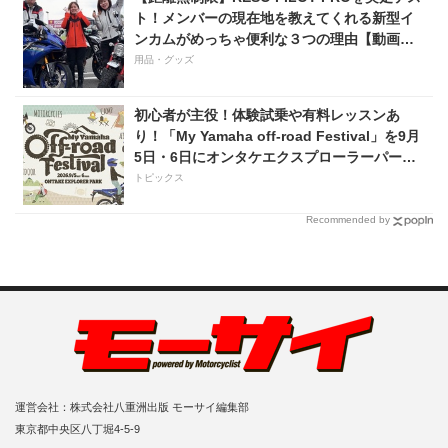
ト！メンバーの現在地を教えてくれる新型イ
ンカムがめっちゃ便利な３つの理由【動画付
き】
用品・グッズ
初心者が主役！体験試乗や有料レッスンあ
り！「My Yamaha off-road Festival」を9月
5日・6日にオンタケエクスプローラーパーク
で実施！
トピックス
Recommended by
運営会社：株式会社八重洲出版 モーサイ編集部
東京都中央区八丁堀4-5-9