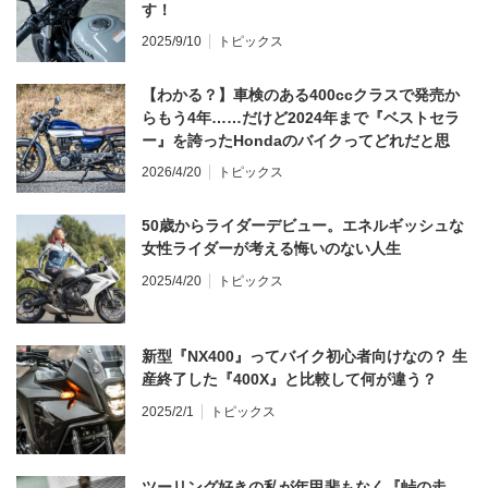
す！
2025/9/10
トピックス
【わかる？】車検のある400ccクラスで発売か
らもう4年……だけど2024年まで『ベストセラ
ー』を誇ったHondaのバイクってどれだと思
う？
2026/4/20
トピックス
50歳からライダーデビュー。エネルギッシュな
女性ライダーが考える悔いのない人生
2025/4/20
トピックス
新型『NX400』ってバイク初心者向けなの？ 生
産終了した『400X』と比較して何が違う？
2025/2/1
トピックス
ツーリング好きの私が年甲斐もなく『峠の走